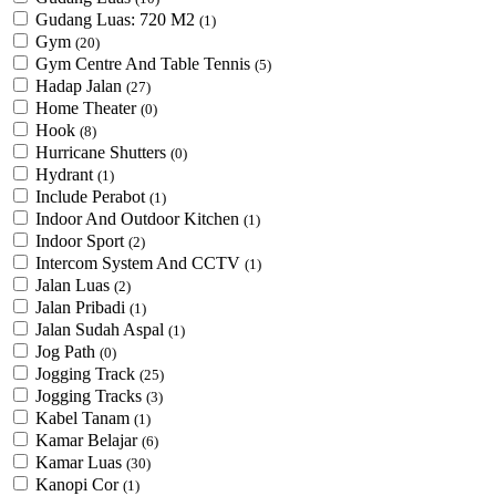
Gudang Luas: 720 M2
(1)
Gym
(20)
Gym Centre And Table Tennis
(5)
Hadap Jalan
(27)
Home Theater
(0)
Hook
(8)
Hurricane Shutters
(0)
Hydrant
(1)
Include Perabot
(1)
Indoor And Outdoor Kitchen
(1)
Indoor Sport
(2)
Intercom System And CCTV
(1)
Jalan Luas
(2)
Jalan Pribadi
(1)
Jalan Sudah Aspal
(1)
Jog Path
(0)
Jogging Track
(25)
Jogging Tracks
(3)
Kabel Tanam
(1)
Kamar Belajar
(6)
Kamar Luas
(30)
Kanopi Cor
(1)