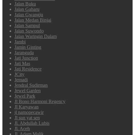
Jalan Buku
Jalan Gaharu
Jalan Gwangju
Jalan Medan Binjai
Jalan Sampul
Jalan Suwondo
Jalan Waringin Dalam
Jambi
Jamin Ginting
Jaranguda
Jati Junction
Jati Mas
Jati Residence
JCity
Jemadi
Jendral Sudirman
Jewel Garden
Jewel Park
Jl Bono Harmoni Regency
Jl Karyawan
jl namopecawir
Jl sun yat sen
Jl. Abdullah Lubis
Jl. Aceh
Jl. Adam Malik