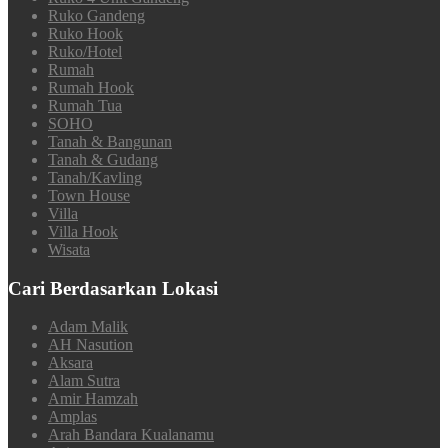
Ruko Gandeng
Ruko Hook
Ruko/Hotel
Rumah
Rumah Hook
Rumah Tua
SOHO
Tanah & Bangunan
Tanah & Gudang
Tanah/Kavling
Town House
Villa
Villa Hook
Wisata
Cari Berdasarkan Lokasi
Adam Malik
AH Nasution
Aksara
Alam Sutra
Amir Hamzah
Amplas
Arah Bandara Kualanamu