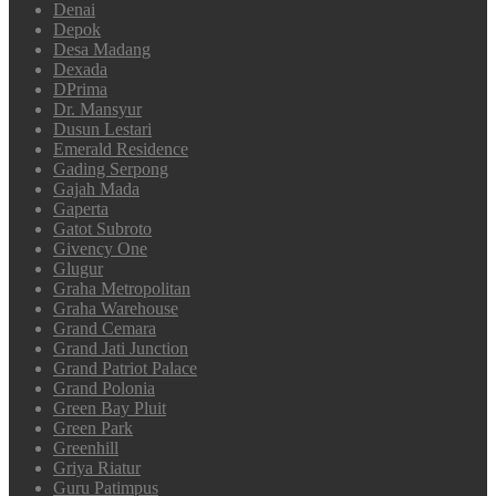
Denai
Depok
Desa Madang
Dexada
DPrima
Dr. Mansyur
Dusun Lestari
Emerald Residence
Gading Serpong
Gajah Mada
Gaperta
Gatot Subroto
Givency One
Glugur
Graha Metropolitan
Graha Warehouse
Grand Cemara
Grand Jati Junction
Grand Patriot Palace
Grand Polonia
Green Bay Pluit
Green Park
Greenhill
Griya Riatur
Guru Patimpus