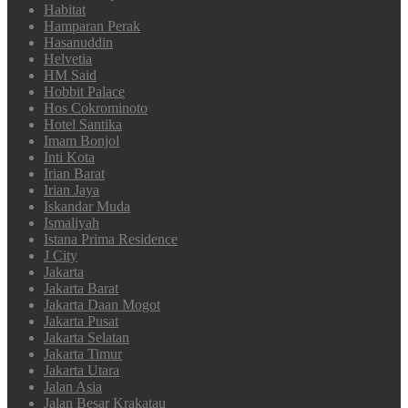
Habitat
Hamparan Perak
Hasanuddin
Helvetia
HM Said
Hobbit Palace
Hos Cokrominoto
Hotel Santika
Imam Bonjol
Inti Kota
Irian Barat
Irian Jaya
Iskandar Muda
Ismaliyah
Istana Prima Residence
J City
Jakarta
Jakarta Barat
Jakarta Daan Mogot
Jakarta Pusat
Jakarta Selatan
Jakarta Timur
Jakarta Utara
Jalan Asia
Jalan Besar Krakatau