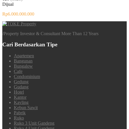
Dijual
Rp6.000.000.000
/
Property Investor & Consultant More Than 12 Years
Cari Berdasarkan Tipe
Apartemen
Bangunan
Bungalow
Cafe
Condominium
Gedung
Gudang
Hotel
Kantor
Kavling
Kebun Sawit
Pabrik
Ruko
Ruko 3 Unit Gandeng
Ruko 4 Unit Gandeng