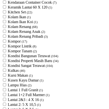
Kendaraan Container Cocok
(7)
Keramik Lantai 60 X 120
(1)
Kitchen Set
(22)
Kolam Ikan
(1)
Kolam Ikan Koi
(1)
Kolam Renang
(68)
Kolam Renang Anak
(2)
Kolam Renang Pribadi
(3)
Kompor
(17)
Kompor Listrik
(8)
Kompor Tanam
(2)
Kondisi Bangunan Terawat
(104)
Kondisi Properti Masih Baru
(34)
Kondisi Sangat Terawat
(104)
Kulkas
(46)
Kursi Makan
(1)
Kusen Kayu Damar
(1)
Lampu Hias
(2)
Lantai 1 Full Granit
(1)
Lantai 1+2 Full Marmer
(1)
Lantai 2&3 : 4 X 16
(1)
Lantai 2: 5 X 10,5
(1)