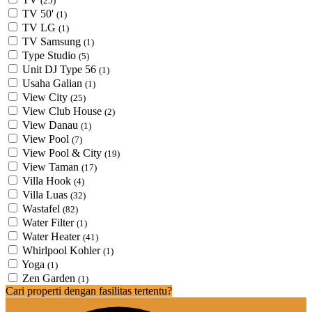
(25)
TV 50'
(1)
TV LG
(1)
TV Samsung
(1)
Type Studio
(5)
Unit DJ Type 56
(1)
Usaha Galian
(1)
View City
(25)
View Club House
(2)
View Danau
(1)
View Pool
(7)
View Pool & City
(19)
View Taman
(17)
Villa Hook
(4)
Villa Luas
(32)
Wastafel
(82)
Water Filter
(1)
Water Heater
(41)
Whirlpool Kohler
(1)
Yoga
(1)
Zen Garden
(1)
Cari properti dengan fasilitas tertentu?