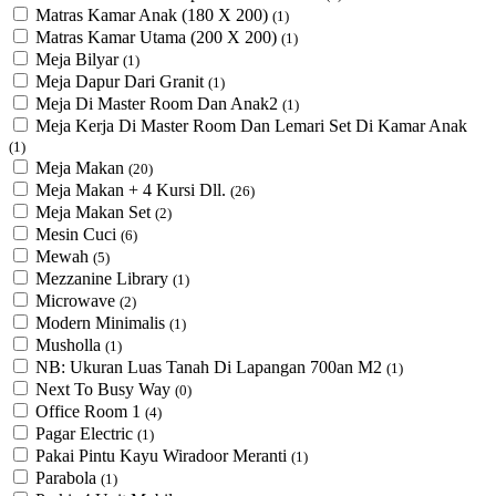
Matras Kamar Anak (180 X 200)
(1)
Matras Kamar Utama (200 X 200)
(1)
Meja Bilyar
(1)
Meja Dapur Dari Granit
(1)
Meja Di Master Room Dan Anak2
(1)
Meja Kerja Di Master Room Dan Lemari Set Di Kamar Anak
(1)
Meja Makan
(20)
Meja Makan + 4 Kursi Dll.
(26)
Meja Makan Set
(2)
Mesin Cuci
(6)
Mewah
(5)
Mezzanine Library
(1)
Microwave
(2)
Modern Minimalis
(1)
Musholla
(1)
NB: Ukuran Luas Tanah Di Lapangan 700an M2
(1)
Next To Busy Way
(0)
Office Room 1
(4)
Pagar Electric
(1)
Pakai Pintu Kayu Wiradoor Meranti
(1)
Parabola
(1)