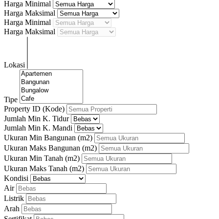
Harga Minimal
Harga Maksimal
Harga Minimal
Harga Maksimal
Lokasi
Tipe
Property ID (Kode)
Jumlah Min K. Tidur
Jumlah Min K. Mandi
Ukuran Min Bangunan
(m2)
Ukuran Maks Bangunan
(m2)
Ukuran Min Tanah
(m2)
Ukuran Maks Tanah
(m2)
Kondisi
Air
Listrik
Arah
Sertifikat