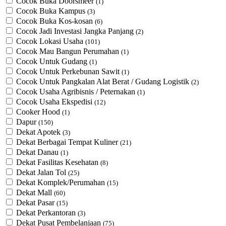
Cocok Buka Doorsmeer
(1)
Cocok Buka Kampus
(3)
Cocok Buka Kos-kosan
(6)
Cocok Jadi Investasi Jangka Panjang
(2)
Cocok Lokasi Usaha
(101)
Cocok Mau Bangun Perumahan
(1)
Cocok Untuk Gudang
(1)
Cocok Untuk Perkebunan Sawit
(1)
Cocok Untuk ​Pangkalan Alat Berat / Gudang Logistik
(2)
Cocok Usaha Agribisnis / Peternakan
(1)
Cocok Usaha Ekspedisi
(12)
Cooker Hood
(1)
Dapur
(150)
Dekat Apotek
(3)
Dekat Berbagai Tempat Kuliner
(21)
Dekat Danau
(1)
Dekat Fasilitas Kesehatan
(8)
Dekat Jalan Tol
(25)
Dekat Komplek/Perumahan
(15)
Dekat Mall
(60)
Dekat Pasar
(15)
Dekat Perkantoran
(3)
Dekat Pusat Pembelanjaan
(75)