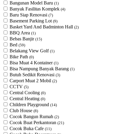
Bangunan Model Baru
(1)
Banyak Fasilitas Komplek
(4)
Baru Siap Renovasi
(7)
Basement Parking Lot
(9)
Basket Yard And Badminton Hall
(2)
BBQ Area
(1)
Bebas Banjir
(15)
Bed
(59)
Belakang View Golf
(1)
Bike Path
(0)
Bisa Muat 4 Kontainer
(1)
Bisa Nampung Banyak Barang
(1)
Butuh Sedikit Renovasi
(3)
Carport Muat 2 Mobil
(2)
CCTV
(5)
Central Cooling
(0)
Central Heating
(0)
Children Playground
(14)
Club House
(8)
Cocok Bangun Rumah
(2)
Cocok Buat Perkantoran
(21)
Cocok Buka Cafe
(11)