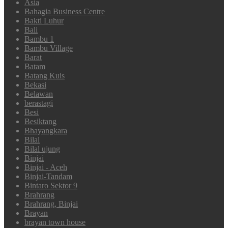
Asia
Bahagia Business Centre
Bakti Luhur
Bali
Bambu 1
Bambu Village
Barat
Batam
Batang Kuis
Bekasi
Belawan
berastagi
Besi
Besiktang
Bhayangkara
Bilal
Bilal ujung
Binjai
Binjai - Aceh
Binjai-Tandam
Bintaro Sektor 9
Brahrang
Brahrang, Binjai
Brayan
brayan town house