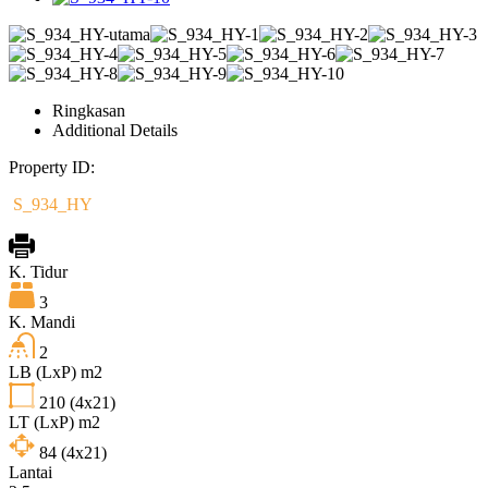
Ringkasan
Additional Details
Property ID:
S_934_HY
K. Tidur
3
K. Mandi
2
LB (LxP) m2
210
(4x21)
LT (LxP) m2
84
(4x21)
Lantai