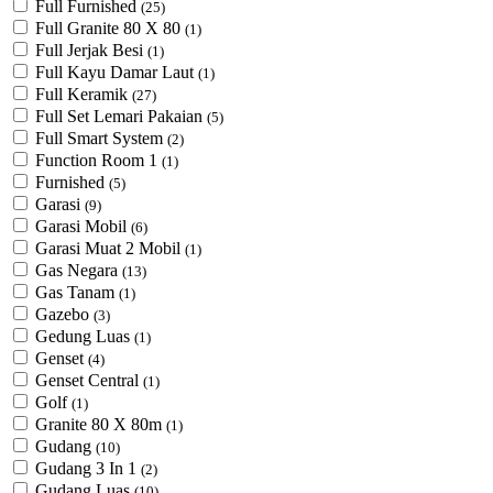
Full Furnished
(25)
Full Granite 80 X 80
(1)
Full Jerjak Besi
(1)
Full Kayu Damar Laut
(1)
Full Keramik
(27)
Full Set Lemari Pakaian
(5)
Full Smart System
(2)
Function Room 1
(1)
Furnished
(5)
Garasi
(9)
Garasi Mobil
(6)
Garasi Muat 2 Mobil
(1)
Gas Negara
(13)
Gas Tanam
(1)
Gazebo
(3)
Gedung Luas
(1)
Genset
(4)
Genset Central
(1)
Golf
(1)
Granite 80 X 80m
(1)
Gudang
(10)
Gudang 3 In 1
(2)
Gudang Luas
(10)