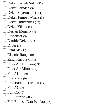
Dekat Rumah Sakit
(22)
Dekat Sekolah
(32)
Dekat Supermarket
(11)
Dekat Tempat Wisata
(1)
Dekat Universitas
(42)
Dekat Vihara
(9)
Design Menarik
(4)
Dispenser
(3)
Double Dekker
(1)
Dryer
(1)
Dual Sinks
(0)
Electric Range
(0)
Emergency Exit
(1)
Filter Air 1 Tabung
(1)
Filter Air Minum
(5)
Fire Alarm
(0)
Fire Place
(0)
Free Parking 1 Mobil
(1)
Full AC
(2)
Full Cor
(6)
Full Furnish
(48)
Full Furnish Dan Perabot
(22)