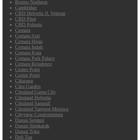
Bromo Nodigon
Cambridge
CBD Helvetia Jl. Veteran
CBD Pluit
CBD Polonia
Cemara
Cemara Asri
Cemara Hijau
Cemara Indah
Cemara Kuta
Cemara Park Palace
Cemara Residence
Center Point
Centre Point
Cikarang
Citra Garden
Citraland Gama City
Citraland Helvetia
Citraland Sampali
Citraland Tanjung Morawa
Cityview Condominium
Danau Sentani
Danau Singkarak
Danau Toba
Deli Tua