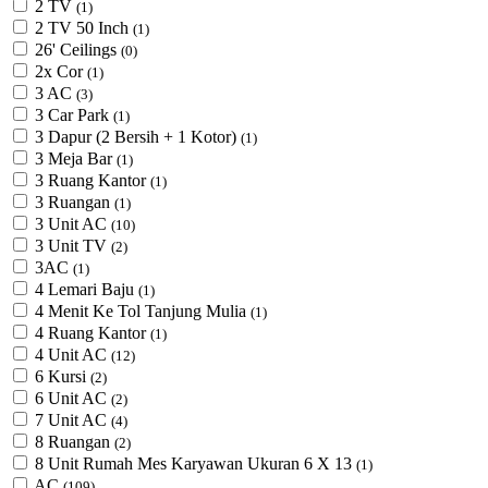
2 TV
(1)
2 TV 50 Inch
(1)
26' Ceilings
(0)
2x Cor
(1)
3 AC
(3)
3 Car Park
(1)
3 Dapur (2 Bersih + 1 Kotor)
(1)
3 Meja Bar
(1)
3 Ruang Kantor
(1)
3 Ruangan
(1)
3 Unit AC
(10)
3 Unit TV
(2)
3AC
(1)
4 Lemari Baju
(1)
4 Menit Ke Tol Tanjung Mulia
(1)
4 Ruang Kantor
(1)
4 Unit AC
(12)
6 Kursi
(2)
6 Unit AC
(2)
7 Unit AC
(4)
8 Ruangan
(2)
8 Unit Rumah Mes Karyawan Ukuran 6 X 13
(1)
AC
(109)