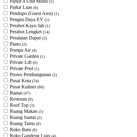
Parkir 4 Unit Mobil
(1)
Parkir Luas
(6)
Pendopo (Guest Area)
(1)
Pengisi Daya EV
(1)
Perabot Kayu Jati
(1)
Perabot Lengket
(14)
Peralatan Dapur
(3)
Piano
(2)
Pompa Air
(4)
Private Garden
(1)
Private Lift
(6)
Private Pool
(1)
Proses Pembangunan
(2)
Pusat Kota
(54)
Pusat Kuliner
(80)
Ramai
(47)
Restoran
(0)
Roof Top
(3)
Ruang Makan
(5)
Ruang Santai
(2)
Ruang Tamu
(8)
Ruko Baru
(6)
Ruko Gandeng Luas
(4)