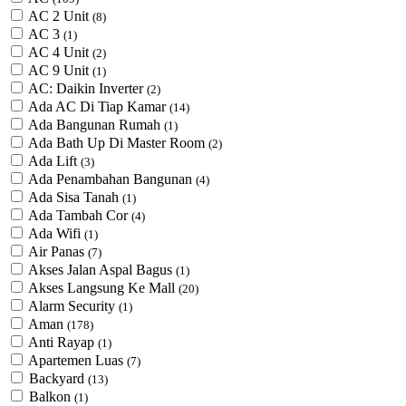
AC 2 Unit
(8)
AC 3
(1)
AC 4 Unit
(2)
AC 9 Unit
(1)
AC: Daikin Inverter
(2)
Ada AC Di Tiap Kamar
(14)
Ada Bangunan Rumah
(1)
Ada Bath Up Di Master Room
(2)
Ada Lift
(3)
Ada Penambahan Bangunan
(4)
Ada Sisa Tanah
(1)
Ada Tambah Cor
(4)
Ada Wifi
(1)
Air Panas
(7)
Akses Jalan Aspal Bagus
(1)
Akses Langsung Ke Mall
(20)
Alarm Security
(1)
Aman
(178)
Anti Rayap
(1)
Apartemen Luas
(7)
Backyard
(13)
Balkon
(1)