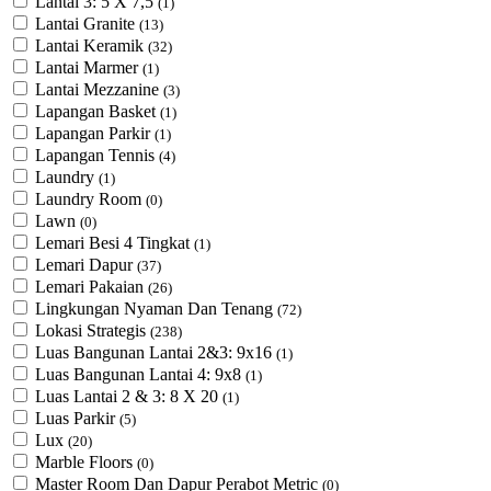
Lantai 3: 5 X 7,5
(1)
Lantai Granite
(13)
Lantai Keramik
(32)
Lantai Marmer
(1)
Lantai Mezzanine
(3)
Lapangan Basket
(1)
Lapangan Parkir
(1)
Lapangan Tennis
(4)
Laundry
(1)
Laundry Room
(0)
Lawn
(0)
Lemari Besi 4 Tingkat
(1)
Lemari Dapur
(37)
Lemari Pakaian
(26)
Lingkungan Nyaman Dan Tenang
(72)
Lokasi Strategis
(238)
Luas Bangunan Lantai 2&3: 9x16
(1)
Luas Bangunan Lantai 4: 9x8
(1)
Luas Lantai 2 & 3: 8 X 20
(1)
Luas Parkir
(5)
Lux
(20)
Marble Floors
(0)
Master Room Dan Dapur Perabot Metric
(0)