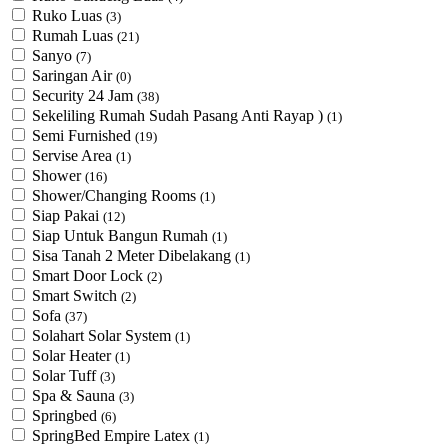
Ruko Luas
(3)
Rumah Luas
(21)
Sanyo
(7)
Saringan Air
(0)
Security 24 Jam
(38)
Sekeliling Rumah Sudah Pasang Anti Rayap )
(1)
Semi Furnished
(19)
Servise Area
(1)
Shower
(16)
Shower/Changing Rooms
(1)
Siap Pakai
(12)
Siap Untuk Bangun Rumah
(1)
Sisa Tanah 2 Meter Dibelakang
(1)
Smart Door Lock
(2)
Smart Switch
(2)
Sofa
(37)
Solahart Solar System
(1)
Solar Heater
(1)
Solar Tuff
(3)
Spa & Sauna
(3)
Springbed
(6)
SpringBed Empire Latex
(1)