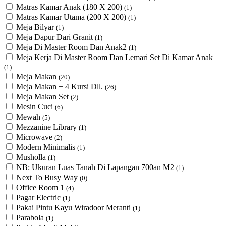
Matras Kamar Anak (180 X 200)
(1)
Matras Kamar Utama (200 X 200)
(1)
Meja Bilyar
(1)
Meja Dapur Dari Granit
(1)
Meja Di Master Room Dan Anak2
(1)
Meja Kerja Di Master Room Dan Lemari Set Di Kamar Anak
(1)
Meja Makan
(20)
Meja Makan + 4 Kursi Dll.
(26)
Meja Makan Set
(2)
Mesin Cuci
(6)
Mewah
(5)
Mezzanine Library
(1)
Microwave
(2)
Modern Minimalis
(1)
Musholla
(1)
NB: Ukuran Luas Tanah Di Lapangan 700an M2
(1)
Next To Busy Way
(0)
Office Room 1
(4)
Pagar Electric
(1)
Pakai Pintu Kayu Wiradoor Meranti
(1)
Parabola
(1)