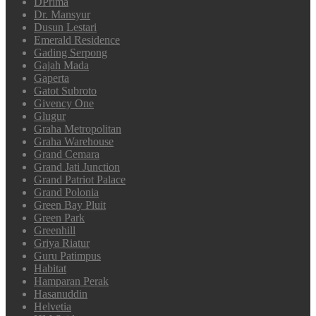
DPrima
Dr. Mansyur
Dusun Lestari
Emerald Residence
Gading Serpong
Gajah Mada
Gaperta
Gatot Subroto
Givency One
Glugur
Graha Metropolitan
Graha Warehouse
Grand Cemara
Grand Jati Junction
Grand Patriot Palace
Grand Polonia
Green Bay Pluit
Green Park
Greenhill
Griya Riatur
Guru Patimpus
Habitat
Hamparan Perak
Hasanuddin
Helvetia