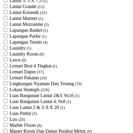
Lantai 3: 5 X 7,5
(1)
Lantai Granite
(12)
Lantai Keramik
(32)
Lantai Marmer
(1)
Lantai Mezzanine
(3)
Lapangan Basket
(1)
Lapangan Parkir
(1)
Lapangan Tennis
(4)
Laundry
(1)
Laundry Room
(0)
Lawn
(0)
Lemari Besi 4 Tingkat
(1)
Lemari Dapur
(37)
Lemari Pakaian
(26)
Lingkungan Nyaman Dan Tenang
(70)
Lokasi Strategis
(236)
Luas Bangunan Lantai 2&3: 9x16
(1)
Luas Bangunan Lantai 4: 9x8
(1)
Luas Lantai 2 & 3: 8 X 20
(1)
Luas Parkir
(5)
Lux
(20)
Marble Floors
(0)
Master Room Dan Dapur Perabot Metric
(0)