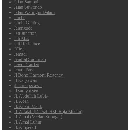
Jalan Sampul
Jalan Suwondo
Jalan Waringin Dalam
Jambi
Jamin Ginting
Jaranguda
Jati Junction
Jati Mas
Jati Residence
JCity
Jemadi
Jendral Sudirman
Jewel Garden
Jewel Park
Jl Bono Harmoni Regency
Jl Karyawan
jl namopecawir
Jl sun yat sen
Jl. Abdullah Lubis
Jl. Aceh
Jl. Adam Malik
Jl. Alfalah (Daerah SM. Raja Medan)
Jl. Amal (Medan Sunggal)
Jl. Amal Luhur
Jl. Ampera I