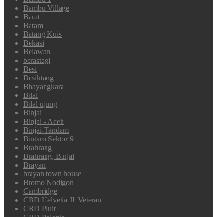
Bambu Village
Barat
Batam
Batang Kuis
Bekasi
Belawan
berastagi
Besi
Besiktang
Bhayangkara
Bilal
Bilal ujung
Binjai
Binjai - Aceh
Binjai-Tandam
Bintaro Sektor 9
Brahrang
Brahrang, Binjai
Brayan
brayan town house
Bromo Nodigon
Cambridge
CBD Helvetia Jl. Veteran
CBD Pluit