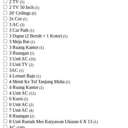
2 TV
(1)
2 TV 50 Inch
(1)
26' Ceilings
(0)
2x Cor
(1)
3 AC
(3)
3 Car Park
(1)
3 Dapur (2 Bersih + 1 Kotor)
(1)
3 Meja Bar
(1)
3 Ruang Kantor
(1)
3 Ruangan
(1)
3 Unit AC
(10)
3 Unit TV
(2)
3AC
(1)
4 Lemari Baju
(1)
4 Menit Ke Tol Tanjung Mulia
(1)
4 Ruang Kantor
(1)
4 Unit AC
(12)
6 Kursi
(2)
6 Unit AC
(2)
7 Unit AC
(4)
8 Ruangan
(2)
8 Unit Rumah Mes Karyawan Ukuran 6 X 13
(1)
AC
(108)