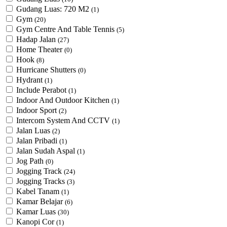
Gudang Luas: 720 M2
(1)
Gym
(20)
Gym Centre And Table Tennis
(5)
Hadap Jalan
(27)
Home Theater
(0)
Hook
(8)
Hurricane Shutters
(0)
Hydrant
(1)
Include Perabot
(1)
Indoor And Outdoor Kitchen
(1)
Indoor Sport
(2)
Intercom System And CCTV
(1)
Jalan Luas
(2)
Jalan Pribadi
(1)
Jalan Sudah Aspal
(1)
Jog Path
(0)
Jogging Track
(24)
Jogging Tracks
(3)
Kabel Tanam
(1)
Kamar Belajar
(6)
Kamar Luas
(30)
Kanopi Cor
(1)