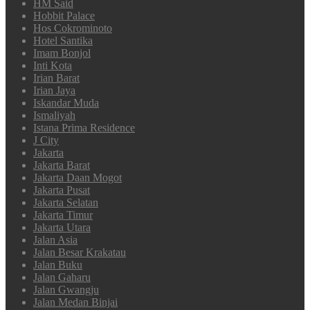
HM Said
Hobbit Palace
Hos Cokrominoto
Hotel Santika
Imam Bonjol
Inti Kota
Irian Barat
Irian Jaya
Iskandar Muda
Ismaliyah
Istana Prima Residence
J City
Jakarta
Jakarta Barat
Jakarta Daan Mogot
Jakarta Pusat
Jakarta Selatan
Jakarta Timur
Jakarta Utara
Jalan Asia
Jalan Besar Krakatau
Jalan Buku
Jalan Gaharu
Jalan Gwangju
Jalan Medan Binjai