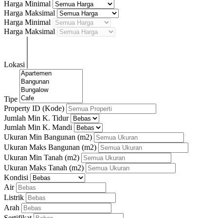
Harga Minimal
Harga Maksimal
Harga Minimal
Harga Maksimal
Lokasi
Tipe
Property ID (Kode)
Jumlah Min K. Tidur
Jumlah Min K. Mandi
Ukuran Min Bangunan
(m2)
Ukuran Maks Bangunan
(m2)
Ukuran Min Tanah
(m2)
Ukuran Maks Tanah
(m2)
Kondisi
Air
Listrik
Arah
Sertifikat