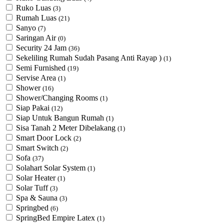
Ruko Luas
(3)
Rumah Luas
(21)
Sanyo
(7)
Saringan Air
(0)
Security 24 Jam
(36)
Sekeliling Rumah Sudah Pasang Anti Rayap )
(1)
Semi Furnished
(19)
Servise Area
(1)
Shower
(16)
Shower/Changing Rooms
(1)
Siap Pakai
(12)
Siap Untuk Bangun Rumah
(1)
Sisa Tanah 2 Meter Dibelakang
(1)
Smart Door Lock
(2)
Smart Switch
(2)
Sofa
(37)
Solahart Solar System
(1)
Solar Heater
(1)
Solar Tuff
(3)
Spa & Sauna
(3)
Springbed
(6)
SpringBed Empire Latex
(1)