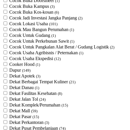
Cocok Buka Doorsmeer
(1)
Cocok Buka Kampus
(3)
Cocok Buka Kos-kosan
(6)
Cocok Jadi Investasi Jangka Panjang
(2)
Cocok Lokasi Usaha
(101)
Cocok Mau Bangun Perumahan
(1)
Cocok Untuk Gudang
(1)
Cocok Untuk Perkebunan Sawit
(1)
Cocok Untuk ​Pangkalan Alat Berat / Gudang Logistik
(2)
Cocok Usaha Agribisnis / Peternakan
(1)
Cocok Usaha Ekspedisi
(12)
Cooker Hood
(1)
Dapur
(149)
Dekat Apotek
(3)
Dekat Berbagai Tempat Kuliner
(21)
Dekat Danau
(1)
Dekat Fasilitas Kesehatan
(8)
Dekat Jalan Tol
(24)
Dekat Komplek/Perumahan
(15)
Dekat Mall
(59)
Dekat Pasar
(15)
Dekat Perkantoran
(3)
Dekat Pusat Pembelanjaan
(74)