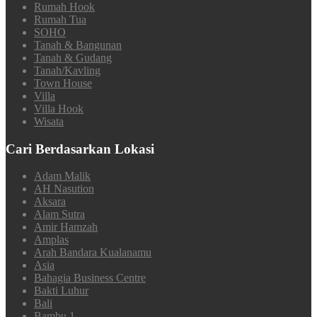
Rumah Hook
Rumah Tua
SOHO
Tanah & Bangunan
Tanah & Gudang
Tanah/Kavling
Town House
Villa
Villa Hook
Wisata
Cari Berdasarkan Lokasi
Adam Malik
AH Nasution
Aksara
Alam Sutra
Amir Hamzah
Amplas
Arah Bandara Kualanamu
Asia
Bahagia Business Centre
Bakti Luhur
Bali
Bambu 1