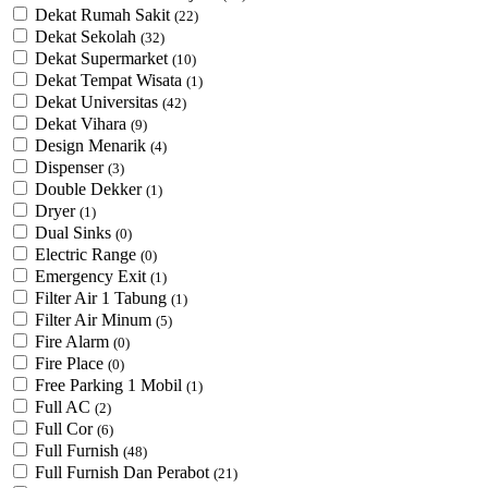
Dekat Rumah Sakit
(22)
Dekat Sekolah
(32)
Dekat Supermarket
(10)
Dekat Tempat Wisata
(1)
Dekat Universitas
(42)
Dekat Vihara
(9)
Design Menarik
(4)
Dispenser
(3)
Double Dekker
(1)
Dryer
(1)
Dual Sinks
(0)
Electric Range
(0)
Emergency Exit
(1)
Filter Air 1 Tabung
(1)
Filter Air Minum
(5)
Fire Alarm
(0)
Fire Place
(0)
Free Parking 1 Mobil
(1)
Full AC
(2)
Full Cor
(6)
Full Furnish
(48)
Full Furnish Dan Perabot
(21)