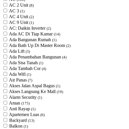
AC 2 Unit
(8)
AC 3
(1)
AC 4 Unit
(2)
AC 9 Unit
(1)
AC: Daikin Inverter
(2)
Ada AC Di Tiap Kamar
(14)
Ada Bangunan Rumah
(1)
Ada Bath Up Di Master Room
(2)
Ada Lift
(3)
Ada Penambahan Bangunan
(4)
Ada Sisa Tanah
(1)
Ada Tambah Cor
(4)
Ada Wifi
(1)
Air Panas
(7)
Akses Jalan Aspal Bagus
(1)
Akses Langsung Ke Mall
(19)
Alarm Security
(1)
Aman
(175)
Anti Rayap
(1)
Apartemen Luas
(6)
Backyard
(13)
Balkon
(1)