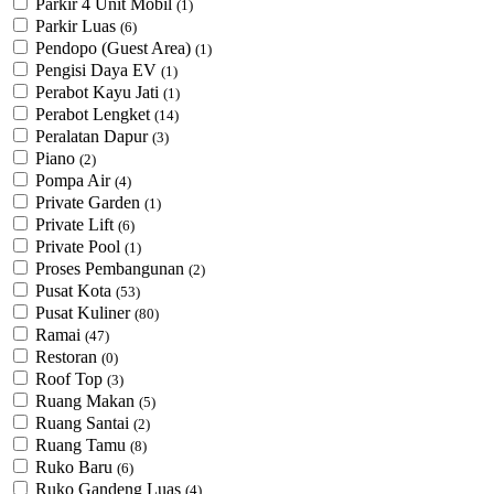
Parkir 4 Unit Mobil
(1)
Parkir Luas
(6)
Pendopo (Guest Area)
(1)
Pengisi Daya EV
(1)
Perabot Kayu Jati
(1)
Perabot Lengket
(14)
Peralatan Dapur
(3)
Piano
(2)
Pompa Air
(4)
Private Garden
(1)
Private Lift
(6)
Private Pool
(1)
Proses Pembangunan
(2)
Pusat Kota
(53)
Pusat Kuliner
(80)
Ramai
(47)
Restoran
(0)
Roof Top
(3)
Ruang Makan
(5)
Ruang Santai
(2)
Ruang Tamu
(8)
Ruko Baru
(6)
Ruko Gandeng Luas
(4)