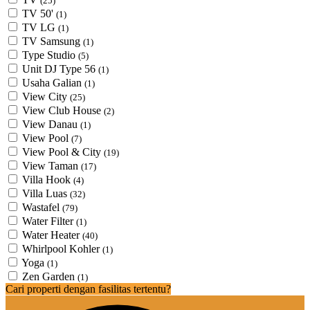
(25)
TV 50'
(1)
TV LG
(1)
TV Samsung
(1)
Type Studio
(5)
Unit DJ Type 56
(1)
Usaha Galian
(1)
View City
(25)
View Club House
(2)
View Danau
(1)
View Pool
(7)
View Pool & City
(19)
View Taman
(17)
Villa Hook
(4)
Villa Luas
(32)
Wastafel
(79)
Water Filter
(1)
Water Heater
(40)
Whirlpool Kohler
(1)
Yoga
(1)
Zen Garden
(1)
Cari properti dengan fasilitas tertentu?