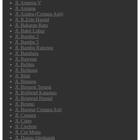
Jl. Ampera V
Jl. Asrama
Jl. Azalea (Cemara Asri)
Jl. B.Zein Hamid
Jl. Bakaran Batu
Jl. Bakti Luhur
Jl. Bambu 2
Jl. Bambu 5
Jl. Bambu Runcing
Jl. Batubara
Jl. Bawean
Jl. Belibis
Jl. Belitung
Jl. Bilal
Jl. Bintang
Jl. Bintang Terang
Jl. Bridjend Katamso
Jl. Brigjend Hamid
Jl. Bromo
Jl. Bungur Cemara Asri
Jl. Cemara
Jl. Cipto
Jl. Cirebon
Jl. Cut Mutia
Jl. Danau Singkarak