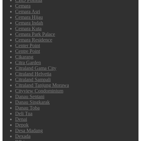
CBD Polonia
Cemara
Cemara Asri
Cemara Hijau
Cemara Indah
Cemara Kuta
Cemara Park Palace
Cemara Residence
Center Point
Centre Point
Cikarang
Citra Garden
Citraland Gama City
Citraland Helvetia
Citraland Sampali
Citraland Tanjung Morawa
Cityview Condominium
Danau Sentani
Danau Singkarak
Danau Toba
Deli Tua
Denai
Depok
Desa Madang
Dexada