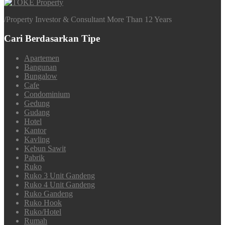
/
Property Investor & Consultant More Than 12 Years
Cari Berdasarkan Tipe
Apartemen
Bangunan
Bungalow
Cafe
Condominium
Gedung
Gudang
Hotel
Kantor
Kavling
Kebun Sawit
Pabrik
Ruko
Ruko 3 Unit Gandeng
Ruko 4 Unit Gandeng
Ruko Gandeng
Ruko Hook
Ruko/Hotel
Rumah