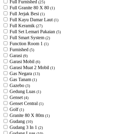
Full Furnished
(25)
Full Granite 80 X 80
(1)
Full Jerjak Besi
(1)
Full Kayu Damar Laut
(1)
Full Keramik
(27)
Full Set Lemari Pakaian
(5)
Full Smart System
(2)
Function Room 1
(1)
Furnished
(5)
Garasi
(9)
Garasi Mobil
(6)
Garasi Muat 2 Mobil
(1)
Gas Negara
(13)
Gas Tanam
(1)
Gazebo
(3)
Gedung Luas
(1)
Genset
(4)
Genset Central
(1)
Golf
(1)
Granite 80 X 80m
(1)
Gudang
(10)
Gudang 3 In 1
(2)
Gudang Luas
(10)