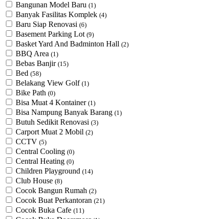
Bangunan Model Baru
(1)
Banyak Fasilitas Komplek
(4)
Baru Siap Renovasi
(6)
Basement Parking Lot
(9)
Basket Yard And Badminton Hall
(2)
BBQ Area
(1)
Bebas Banjir
(15)
Bed
(58)
Belakang View Golf
(1)
Bike Path
(0)
Bisa Muat 4 Kontainer
(1)
Bisa Nampung Banyak Barang
(1)
Butuh Sedikit Renovasi
(3)
Carport Muat 2 Mobil
(2)
CCTV
(5)
Central Cooling
(0)
Central Heating
(0)
Children Playground
(14)
Club House
(8)
Cocok Bangun Rumah
(2)
Cocok Buat Perkantoran
(21)
Cocok Buka Cafe
(11)