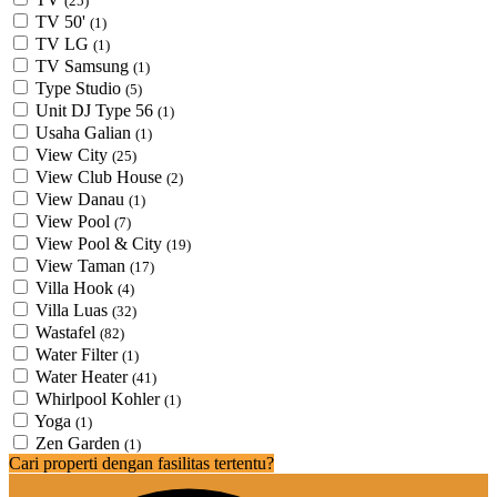
(25)
TV 50'
(1)
TV LG
(1)
TV Samsung
(1)
Type Studio
(5)
Unit DJ Type 56
(1)
Usaha Galian
(1)
View City
(25)
View Club House
(2)
View Danau
(1)
View Pool
(7)
View Pool & City
(19)
View Taman
(17)
Villa Hook
(4)
Villa Luas
(32)
Wastafel
(82)
Water Filter
(1)
Water Heater
(41)
Whirlpool Kohler
(1)
Yoga
(1)
Zen Garden
(1)
Cari properti dengan fasilitas tertentu?