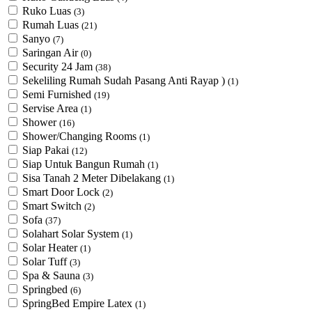
Ruko Luas
(3)
Rumah Luas
(21)
Sanyo
(7)
Saringan Air
(0)
Security 24 Jam
(38)
Sekeliling Rumah Sudah Pasang Anti Rayap )
(1)
Semi Furnished
(19)
Servise Area
(1)
Shower
(16)
Shower/Changing Rooms
(1)
Siap Pakai
(12)
Siap Untuk Bangun Rumah
(1)
Sisa Tanah 2 Meter Dibelakang
(1)
Smart Door Lock
(2)
Smart Switch
(2)
Sofa
(37)
Solahart Solar System
(1)
Solar Heater
(1)
Solar Tuff
(3)
Spa & Sauna
(3)
Springbed
(6)
SpringBed Empire Latex
(1)