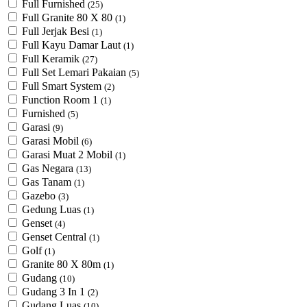
Full Furnished
(25)
Full Granite 80 X 80
(1)
Full Jerjak Besi
(1)
Full Kayu Damar Laut
(1)
Full Keramik
(27)
Full Set Lemari Pakaian
(5)
Full Smart System
(2)
Function Room 1
(1)
Furnished
(5)
Garasi
(9)
Garasi Mobil
(6)
Garasi Muat 2 Mobil
(1)
Gas Negara
(13)
Gas Tanam
(1)
Gazebo
(3)
Gedung Luas
(1)
Genset
(4)
Genset Central
(1)
Golf
(1)
Granite 80 X 80m
(1)
Gudang
(10)
Gudang 3 In 1
(2)
Gudang Luas
(10)