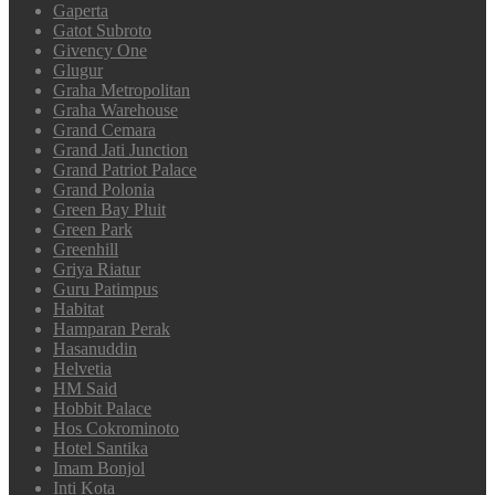
Gaperta
Gatot Subroto
Givency One
Glugur
Graha Metropolitan
Graha Warehouse
Grand Cemara
Grand Jati Junction
Grand Patriot Palace
Grand Polonia
Green Bay Pluit
Green Park
Greenhill
Griya Riatur
Guru Patimpus
Habitat
Hamparan Perak
Hasanuddin
Helvetia
HM Said
Hobbit Palace
Hos Cokrominoto
Hotel Santika
Imam Bonjol
Inti Kota