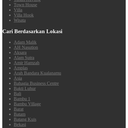
Town House
Villa
Villa Hook
Wisata
Cari Berdasarkan Lokasi
Adam Malik
AH Nasution
Aksara
Alam Sutra
Amir Hamzah
Amplas
Arah Bandara Kualanamu
Asia
Bahagia Business Centre
Bakti Luhur
Bali
Bambu 1
Bambu Village
Barat
Batam
Batang Kuis
Bekasi