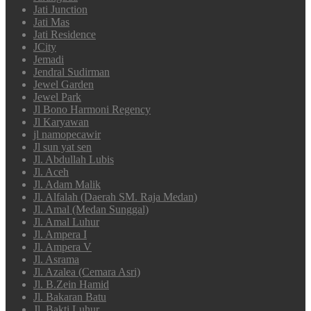
Jati Junction
Jati Mas
Jati Residence
JCity
Jemadi
Jendral Sudirman
Jewel Garden
Jewel Park
Jl Bono Harmoni Regency
Jl Karyawan
jl namopecawir
Jl sun yat sen
Jl. Abdullah Lubis
Jl. Aceh
Jl. Adam Malik
Jl. Alfalah (Daerah SM. Raja Medan)
Jl. Amal (Medan Sunggal)
Jl. Amal Luhur
Jl. Ampera I
Jl. Ampera V
Jl. Asrama
Jl. Azalea (Cemara Asri)
Jl. B.Zein Hamid
Jl. Bakaran Batu
Jl. Bakti Luhur