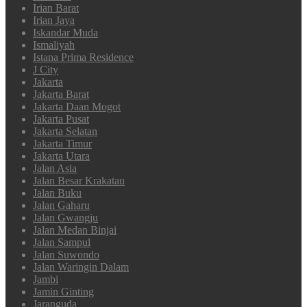
Irian Barat
Irian Jaya
Iskandar Muda
Ismaliyah
Istana Prima Residence
J City
Jakarta
Jakarta Barat
Jakarta Daan Mogot
Jakarta Pusat
Jakarta Selatan
Jakarta Timur
Jakarta Utara
Jalan Asia
Jalan Besar Krakatau
Jalan Buku
Jalan Gaharu
Jalan Gwangju
Jalan Medan Binjai
Jalan Sampul
Jalan Suwondo
Jalan Waringin Dalam
Jambi
Jamin Ginting
Jaranguda