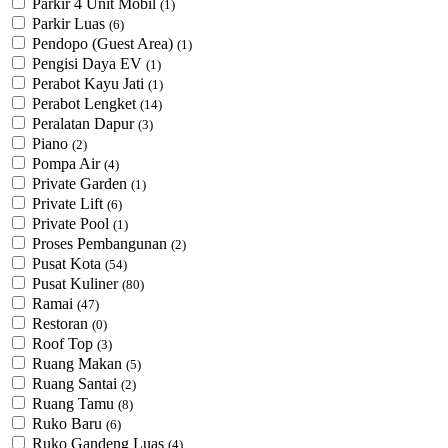
Parkir 4 Unit Mobil
(1)
Parkir Luas
(6)
Pendopo (Guest Area)
(1)
Pengisi Daya EV
(1)
Perabot Kayu Jati
(1)
Perabot Lengket
(14)
Peralatan Dapur
(3)
Piano
(2)
Pompa Air
(4)
Private Garden
(1)
Private Lift
(6)
Private Pool
(1)
Proses Pembangunan
(2)
Pusat Kota
(54)
Pusat Kuliner
(80)
Ramai
(47)
Restoran
(0)
Roof Top
(3)
Ruang Makan
(5)
Ruang Santai
(2)
Ruang Tamu
(8)
Ruko Baru
(6)
Ruko Gandeng Luas
(4)