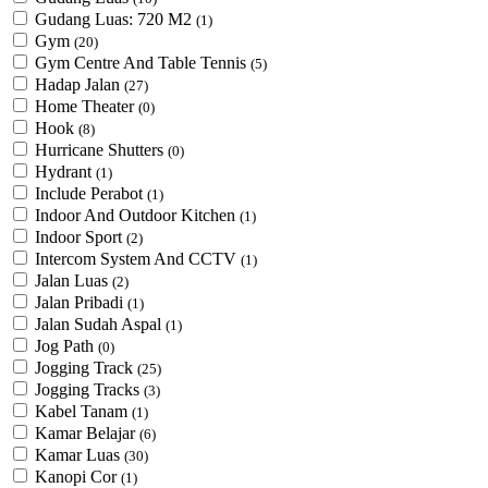
Gudang Luas: 720 M2
(1)
Gym
(20)
Gym Centre And Table Tennis
(5)
Hadap Jalan
(27)
Home Theater
(0)
Hook
(8)
Hurricane Shutters
(0)
Hydrant
(1)
Include Perabot
(1)
Indoor And Outdoor Kitchen
(1)
Indoor Sport
(2)
Intercom System And CCTV
(1)
Jalan Luas
(2)
Jalan Pribadi
(1)
Jalan Sudah Aspal
(1)
Jog Path
(0)
Jogging Track
(25)
Jogging Tracks
(3)
Kabel Tanam
(1)
Kamar Belajar
(6)
Kamar Luas
(30)
Kanopi Cor
(1)