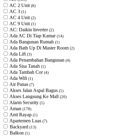
AC 2 Unit
(8)
AC 3
(1)
AC 4 Unit
(2)
AC 9 Unit
(1)
AC: Daikin Inverter
(2)
Ada AC Di Tiap Kamar
(14)
Ada Bangunan Rumah
(1)
Ada Bath Up Di Master Room
(2)
Ada Lift
(3)
Ada Penambahan Bangunan
(4)
Ada Sisa Tanah
(1)
Ada Tambah Cor
(4)
Ada Wifi
(1)
Air Panas
(7)
Akses Jalan Aspal Bagus
(1)
Akses Langsung Ke Mall
(20)
Alarm Security
(1)
Aman
(178)
Anti Rayap
(1)
Apartemen Luas
(7)
Backyard
(13)
Balkon
(1)