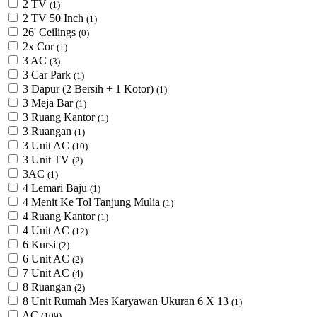
2 TV
(1)
2 TV 50 Inch
(1)
26' Ceilings
(0)
2x Cor
(1)
3 AC
(3)
3 Car Park
(1)
3 Dapur (2 Bersih + 1 Kotor)
(1)
3 Meja Bar
(1)
3 Ruang Kantor
(1)
3 Ruangan
(1)
3 Unit AC
(10)
3 Unit TV
(2)
3AC
(1)
4 Lemari Baju
(1)
4 Menit Ke Tol Tanjung Mulia
(1)
4 Ruang Kantor
(1)
4 Unit AC
(12)
6 Kursi
(2)
6 Unit AC
(2)
7 Unit AC
(4)
8 Ruangan
(2)
8 Unit Rumah Mes Karyawan Ukuran 6 X 13
(1)
AC
(109)