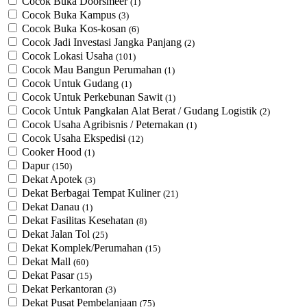
Cocok Buka Doorsmeer
(1)
Cocok Buka Kampus
(3)
Cocok Buka Kos-kosan
(6)
Cocok Jadi Investasi Jangka Panjang
(2)
Cocok Lokasi Usaha
(101)
Cocok Mau Bangun Perumahan
(1)
Cocok Untuk Gudang
(1)
Cocok Untuk Perkebunan Sawit
(1)
Cocok Untuk ​Pangkalan Alat Berat / Gudang Logistik
(2)
Cocok Usaha Agribisnis / Peternakan
(1)
Cocok Usaha Ekspedisi
(12)
Cooker Hood
(1)
Dapur
(150)
Dekat Apotek
(3)
Dekat Berbagai Tempat Kuliner
(21)
Dekat Danau
(1)
Dekat Fasilitas Kesehatan
(8)
Dekat Jalan Tol
(25)
Dekat Komplek/Perumahan
(15)
Dekat Mall
(60)
Dekat Pasar
(15)
Dekat Perkantoran
(3)
Dekat Pusat Pembelanjaan
(75)