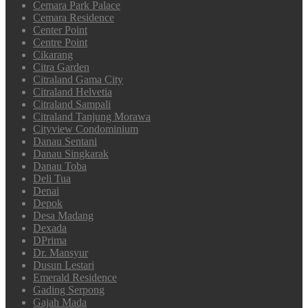
Cemara Park Palace
Cemara Residence
Center Point
Centre Point
Cikarang
Citra Garden
Citraland Gama City
Citraland Helvetia
Citraland Sampali
Citraland Tanjung Morawa
Cityview Condominium
Danau Sentani
Danau Singkarak
Danau Toba
Deli Tua
Denai
Depok
Desa Madang
Dexada
DPrima
Dr. Mansyur
Dusun Lestari
Emerald Residence
Gading Serpong
Gajah Mada