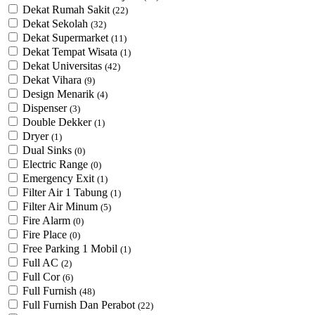
Dekat Rumah Sakit
(22)
Dekat Sekolah
(32)
Dekat Supermarket
(11)
Dekat Tempat Wisata
(1)
Dekat Universitas
(42)
Dekat Vihara
(9)
Design Menarik
(4)
Dispenser
(3)
Double Dekker
(1)
Dryer
(1)
Dual Sinks
(0)
Electric Range
(0)
Emergency Exit
(1)
Filter Air 1 Tabung
(1)
Filter Air Minum
(5)
Fire Alarm
(0)
Fire Place
(0)
Free Parking 1 Mobil
(1)
Full AC
(2)
Full Cor
(6)
Full Furnish
(48)
Full Furnish Dan Perabot
(22)