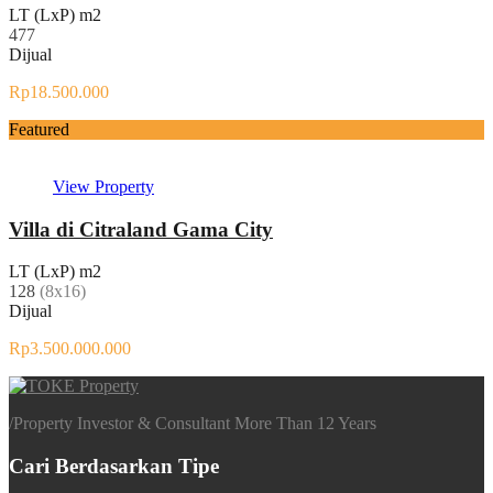
LT (LxP) m2
477
Dijual
Rp18.500.000
Featured
View Property
Villa di Citraland Gama City
LT (LxP) m2
128
(8x16)
Dijual
Rp3.500.000.000
/
Property Investor & Consultant More Than 12 Years
Cari Berdasarkan Tipe