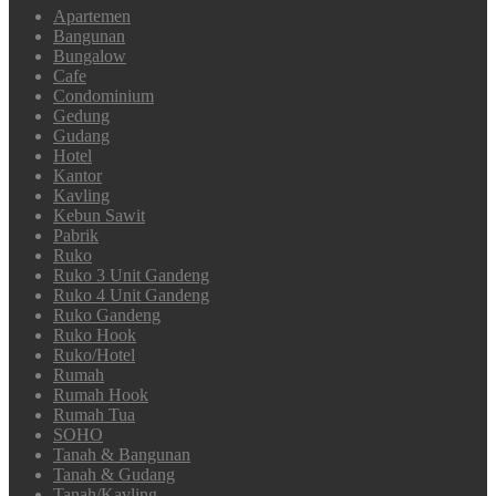
Apartemen
Bangunan
Bungalow
Cafe
Condominium
Gedung
Gudang
Hotel
Kantor
Kavling
Kebun Sawit
Pabrik
Ruko
Ruko 3 Unit Gandeng
Ruko 4 Unit Gandeng
Ruko Gandeng
Ruko Hook
Ruko/Hotel
Rumah
Rumah Hook
Rumah Tua
SOHO
Tanah & Bangunan
Tanah & Gudang
Tanah/Kavling