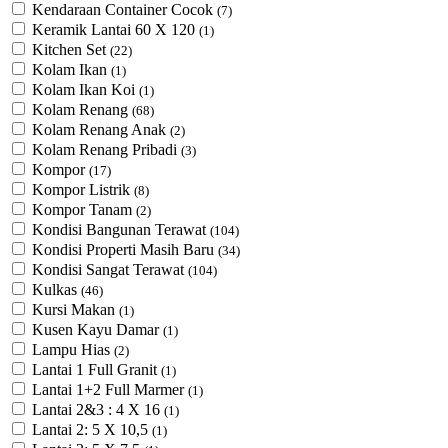
Kendaraan Container Cocok
(7)
Keramik Lantai 60 X 120
(1)
Kitchen Set
(22)
Kolam Ikan
(1)
Kolam Ikan Koi
(1)
Kolam Renang
(68)
Kolam Renang Anak
(2)
Kolam Renang Pribadi
(3)
Kompor
(17)
Kompor Listrik
(8)
Kompor Tanam
(2)
Kondisi Bangunan Terawat
(104)
Kondisi Properti Masih Baru
(34)
Kondisi Sangat Terawat
(104)
Kulkas
(46)
Kursi Makan
(1)
Kusen Kayu Damar
(1)
Lampu Hias
(2)
Lantai 1 Full Granit
(1)
Lantai 1+2 Full Marmer
(1)
Lantai 2&3 : 4 X 16
(1)
Lantai 2: 5 X 10,5
(1)