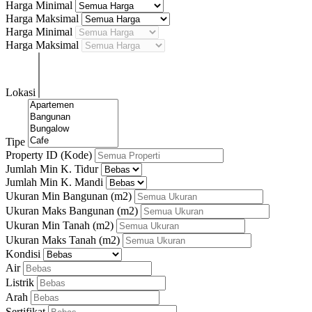
Harga Minimal
Harga Maksimal
Harga Minimal
Harga Maksimal
Lokasi
Tipe
Property ID (Kode)
Jumlah Min K. Tidur
Jumlah Min K. Mandi
Ukuran Min Bangunan
(m2)
Ukuran Maks Bangunan
(m2)
Ukuran Min Tanah
(m2)
Ukuran Maks Tanah
(m2)
Kondisi
Air
Listrik
Arah
Sertifikat