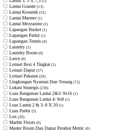
Lantai 3: 5 X 7,5
(1)
Lantai Granite
(13)
Lantai Keramik
(32)
Lantai Marmer
(1)
Lantai Mezzanine
(3)
Lapangan Basket
(1)
Lapangan Parkir
(1)
Lapangan Tennis
(4)
Laundry
(1)
Laundry Room
(0)
Lawn
(0)
Lemari Besi 4 Tingkat
(1)
Lemari Dapur
(37)
Lemari Pakaian
(26)
Lingkungan Nyaman Dan Tenang
(72)
Lokasi Strategis
(238)
Luas Bangunan Lantai 2&3: 9x16
(1)
Luas Bangunan Lantai 4: 9x8
(1)
Luas Lantai 2 & 3: 8 X 20
(1)
Luas Parkir
(5)
Lux
(20)
Marble Floors
(0)
Master Room Dan Dapur Perabot Metric
(0)