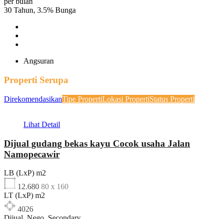
per bulan
30
Tahun,
3.5
%
Bunga
Angsuran
Properti Serupa
Direkomendasikan
Tipe Properti
Lokasi Properti
Status Properti
Lihat Detail
Dijual gudang bekas kayu Cocok usaha Jalan
Namopecawir
LB (LxP) m2
12.680
80 x 160
LT (LxP) m2
4026
Dijual, Nego, Secondary