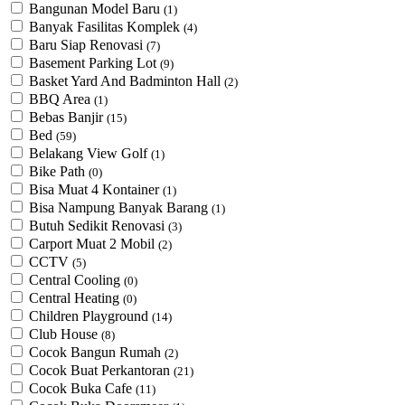
Bangunan Model Baru
(1)
Banyak Fasilitas Komplek
(4)
Baru Siap Renovasi
(7)
Basement Parking Lot
(9)
Basket Yard And Badminton Hall
(2)
BBQ Area
(1)
Bebas Banjir
(15)
Bed
(59)
Belakang View Golf
(1)
Bike Path
(0)
Bisa Muat 4 Kontainer
(1)
Bisa Nampung Banyak Barang
(1)
Butuh Sedikit Renovasi
(3)
Carport Muat 2 Mobil
(2)
CCTV
(5)
Central Cooling
(0)
Central Heating
(0)
Children Playground
(14)
Club House
(8)
Cocok Bangun Rumah
(2)
Cocok Buat Perkantoran
(21)
Cocok Buka Cafe
(11)