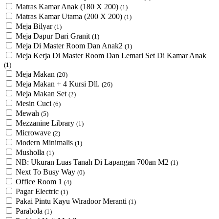
Matras Kamar Anak (180 X 200)
(1)
Matras Kamar Utama (200 X 200)
(1)
Meja Bilyar
(1)
Meja Dapur Dari Granit
(1)
Meja Di Master Room Dan Anak2
(1)
Meja Kerja Di Master Room Dan Lemari Set Di Kamar Anak
(1)
Meja Makan
(20)
Meja Makan + 4 Kursi Dll.
(26)
Meja Makan Set
(2)
Mesin Cuci
(6)
Mewah
(5)
Mezzanine Library
(1)
Microwave
(2)
Modern Minimalis
(1)
Musholla
(1)
NB: Ukuran Luas Tanah Di Lapangan 700an M2
(1)
Next To Busy Way
(0)
Office Room 1
(4)
Pagar Electric
(1)
Pakai Pintu Kayu Wiradoor Meranti
(1)
Parabola
(1)