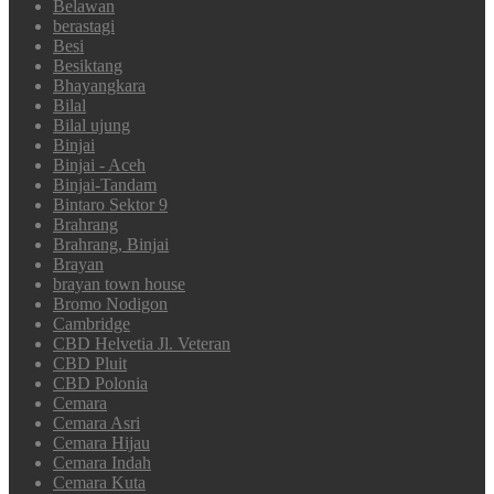
Belawan
berastagi
Besi
Besiktang
Bhayangkara
Bilal
Bilal ujung
Binjai
Binjai - Aceh
Binjai-Tandam
Bintaro Sektor 9
Brahrang
Brahrang, Binjai
Brayan
brayan town house
Bromo Nodigon
Cambridge
CBD Helvetia Jl. Veteran
CBD Pluit
CBD Polonia
Cemara
Cemara Asri
Cemara Hijau
Cemara Indah
Cemara Kuta