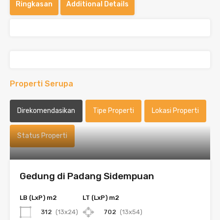
Ringkasan
Additional Details
Properti Serupa
Direkomendasikan
Tipe Properti
Lokasi Properti
Status Properti
Gedung di Padang Sidempuan
LB (LxP) m2
LT (LxP) m2
312
(13x24)
702
(13x54)