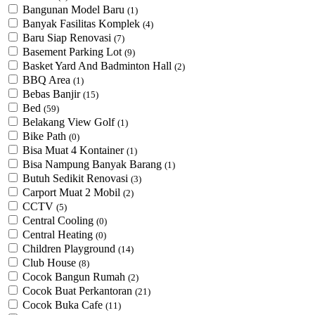
Bangunan Model Baru
(1)
Banyak Fasilitas Komplek
(4)
Baru Siap Renovasi
(7)
Basement Parking Lot
(9)
Basket Yard And Badminton Hall
(2)
BBQ Area
(1)
Bebas Banjir
(15)
Bed
(59)
Belakang View Golf
(1)
Bike Path
(0)
Bisa Muat 4 Kontainer
(1)
Bisa Nampung Banyak Barang
(1)
Butuh Sedikit Renovasi
(3)
Carport Muat 2 Mobil
(2)
CCTV
(5)
Central Cooling
(0)
Central Heating
(0)
Children Playground
(14)
Club House
(8)
Cocok Bangun Rumah
(2)
Cocok Buat Perkantoran
(21)
Cocok Buka Cafe
(11)