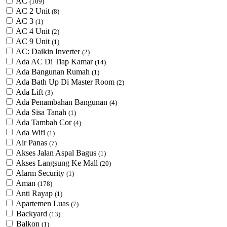
AC
(109)
AC 2 Unit
(8)
AC 3
(1)
AC 4 Unit
(2)
AC 9 Unit
(1)
AC: Daikin Inverter
(2)
Ada AC Di Tiap Kamar
(14)
Ada Bangunan Rumah
(1)
Ada Bath Up Di Master Room
(2)
Ada Lift
(3)
Ada Penambahan Bangunan
(4)
Ada Sisa Tanah
(1)
Ada Tambah Cor
(4)
Ada Wifi
(1)
Air Panas
(7)
Akses Jalan Aspal Bagus
(1)
Akses Langsung Ke Mall
(20)
Alarm Security
(1)
Aman
(178)
Anti Rayap
(1)
Apartemen Luas
(7)
Backyard
(13)
Balkon
(1)