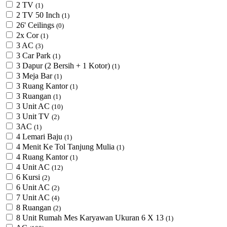
2 TV
(1)
2 TV 50 Inch
(1)
26' Ceilings
(0)
2x Cor
(1)
3 AC
(3)
3 Car Park
(1)
3 Dapur (2 Bersih + 1 Kotor)
(1)
3 Meja Bar
(1)
3 Ruang Kantor
(1)
3 Ruangan
(1)
3 Unit AC
(10)
3 Unit TV
(2)
3AC
(1)
4 Lemari Baju
(1)
4 Menit Ke Tol Tanjung Mulia
(1)
4 Ruang Kantor
(1)
4 Unit AC
(12)
6 Kursi
(2)
6 Unit AC
(2)
7 Unit AC
(4)
8 Ruangan
(2)
8 Unit Rumah Mes Karyawan Ukuran 6 X 13
(1)