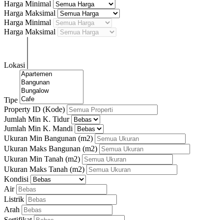
Harga Minimal
Harga Maksimal
Harga Minimal
Harga Maksimal
Lokasi
Tipe
Property ID (Kode)
Jumlah Min K. Tidur
Jumlah Min K. Mandi
Ukuran Min Bangunan
(m2)
Ukuran Maks Bangunan
(m2)
Ukuran Min Tanah
(m2)
Ukuran Maks Tanah
(m2)
Kondisi
Air
Listrik
Arah
Sertifikat