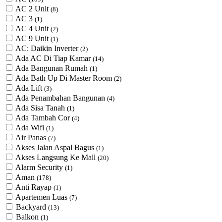
AC 2 Unit
(8)
AC 3
(1)
AC 4 Unit
(2)
AC 9 Unit
(1)
AC: Daikin Inverter
(2)
Ada AC Di Tiap Kamar
(14)
Ada Bangunan Rumah
(1)
Ada Bath Up Di Master Room
(2)
Ada Lift
(3)
Ada Penambahan Bangunan
(4)
Ada Sisa Tanah
(1)
Ada Tambah Cor
(4)
Ada Wifi
(1)
Air Panas
(7)
Akses Jalan Aspal Bagus
(1)
Akses Langsung Ke Mall
(20)
Alarm Security
(1)
Aman
(178)
Anti Rayap
(1)
Apartemen Luas
(7)
Backyard
(13)
Balkon
(1)