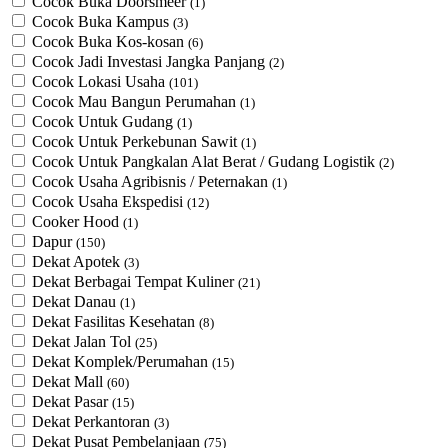
Cocok Buka Doorsmeer
(1)
Cocok Buka Kampus
(3)
Cocok Buka Kos-kosan
(6)
Cocok Jadi Investasi Jangka Panjang
(2)
Cocok Lokasi Usaha
(101)
Cocok Mau Bangun Perumahan
(1)
Cocok Untuk Gudang
(1)
Cocok Untuk Perkebunan Sawit
(1)
Cocok Untuk ​Pangkalan Alat Berat / Gudang Logistik
(2)
Cocok Usaha Agribisnis / Peternakan
(1)
Cocok Usaha Ekspedisi
(12)
Cooker Hood
(1)
Dapur
(150)
Dekat Apotek
(3)
Dekat Berbagai Tempat Kuliner
(21)
Dekat Danau
(1)
Dekat Fasilitas Kesehatan
(8)
Dekat Jalan Tol
(25)
Dekat Komplek/Perumahan
(15)
Dekat Mall
(60)
Dekat Pasar
(15)
Dekat Perkantoran
(3)
Dekat Pusat Pembelanjaan
(75)