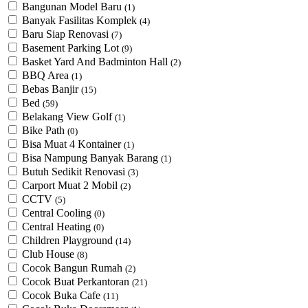
Bangunan Model Baru
(1)
Banyak Fasilitas Komplek
(4)
Baru Siap Renovasi
(7)
Basement Parking Lot
(9)
Basket Yard And Badminton Hall
(2)
BBQ Area
(1)
Bebas Banjir
(15)
Bed
(59)
Belakang View Golf
(1)
Bike Path
(0)
Bisa Muat 4 Kontainer
(1)
Bisa Nampung Banyak Barang
(1)
Butuh Sedikit Renovasi
(3)
Carport Muat 2 Mobil
(2)
CCTV
(5)
Central Cooling
(0)
Central Heating
(0)
Children Playground
(14)
Club House
(8)
Cocok Bangun Rumah
(2)
Cocok Buat Perkantoran
(21)
Cocok Buka Cafe
(11)