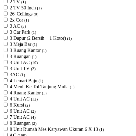
2 TV
(1)
2 TV 50 Inch
(1)
26' Ceilings
(0)
2x Cor
(1)
3 AC
(3)
3 Car Park
(1)
3 Dapur (2 Bersih + 1 Kotor)
(1)
3 Meja Bar
(1)
3 Ruang Kantor
(1)
3 Ruangan
(1)
3 Unit AC
(10)
3 Unit TV
(2)
3AC
(1)
4 Lemari Baju
(1)
4 Menit Ke Tol Tanjung Mulia
(1)
4 Ruang Kantor
(1)
4 Unit AC
(12)
6 Kursi
(2)
6 Unit AC
(2)
7 Unit AC
(4)
8 Ruangan
(2)
8 Unit Rumah Mes Karyawan Ukuran 6 X 13
(1)
AC
(109)