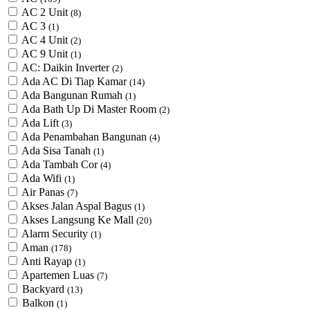
AC 2 Unit
(8)
AC 3
(1)
AC 4 Unit
(2)
AC 9 Unit
(1)
AC: Daikin Inverter
(2)
Ada AC Di Tiap Kamar
(14)
Ada Bangunan Rumah
(1)
Ada Bath Up Di Master Room
(2)
Ada Lift
(3)
Ada Penambahan Bangunan
(4)
Ada Sisa Tanah
(1)
Ada Tambah Cor
(4)
Ada Wifi
(1)
Air Panas
(7)
Akses Jalan Aspal Bagus
(1)
Akses Langsung Ke Mall
(20)
Alarm Security
(1)
Aman
(178)
Anti Rayap
(1)
Apartemen Luas
(7)
Backyard
(13)
Balkon
(1)