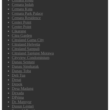
Cemara Hijau
Cemara Indah
Cemara Kuta
Cemara Park Palace
Cemara Residence
Center Point
Centre Point
Cikarang
Citra Garden
Citraland Gama City
Citraland Helvetia
Citraland Sampali
Citraland Tanjung Morawa
Cityview Condominium
Danau Sentani
Danau Singkarak
Danau Toba
Deli Tua
Denai
Depok
Desa Madang
Dexada
DPrima
Dr. Mansyur
Dusun Lestari