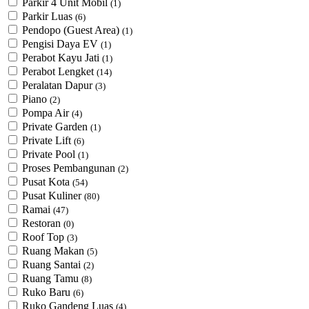
Parkir 4 Unit Mobil
(1)
Parkir Luas
(6)
Pendopo (Guest Area)
(1)
Pengisi Daya EV
(1)
Perabot Kayu Jati
(1)
Perabot Lengket
(14)
Peralatan Dapur
(3)
Piano
(2)
Pompa Air
(4)
Private Garden
(1)
Private Lift
(6)
Private Pool
(1)
Proses Pembangunan
(2)
Pusat Kota
(54)
Pusat Kuliner
(80)
Ramai
(47)
Restoran
(0)
Roof Top
(3)
Ruang Makan
(5)
Ruang Santai
(2)
Ruang Tamu
(8)
Ruko Baru
(6)
Ruko Gandeng Luas
(4)