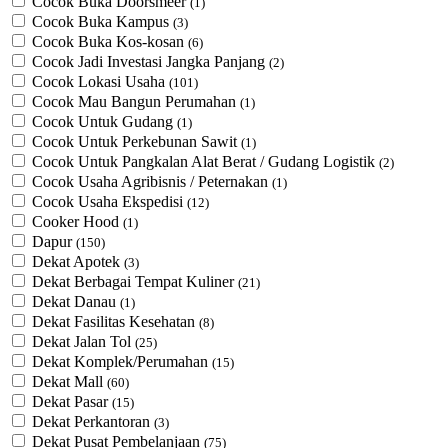
Cocok Buka Doorsmeer
(1)
Cocok Buka Kampus
(3)
Cocok Buka Kos-kosan
(6)
Cocok Jadi Investasi Jangka Panjang
(2)
Cocok Lokasi Usaha
(101)
Cocok Mau Bangun Perumahan
(1)
Cocok Untuk Gudang
(1)
Cocok Untuk Perkebunan Sawit
(1)
Cocok Untuk ​Pangkalan Alat Berat / Gudang Logistik
(2)
Cocok Usaha Agribisnis / Peternakan
(1)
Cocok Usaha Ekspedisi
(12)
Cooker Hood
(1)
Dapur
(150)
Dekat Apotek
(3)
Dekat Berbagai Tempat Kuliner
(21)
Dekat Danau
(1)
Dekat Fasilitas Kesehatan
(8)
Dekat Jalan Tol
(25)
Dekat Komplek/Perumahan
(15)
Dekat Mall
(60)
Dekat Pasar
(15)
Dekat Perkantoran
(3)
Dekat Pusat Pembelanjaan
(75)