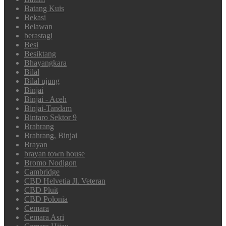
Batang Kuis
Bekasi
Belawan
berastagi
Besi
Besiktang
Bhayangkara
Bilal
Bilal ujung
Binjai
Binjai - Aceh
Binjai-Tandam
Bintaro Sektor 9
Brahrang
Brahrang, Binjai
Brayan
brayan town house
Bromo Nodigon
Cambridge
CBD Helvetia Jl. Veteran
CBD Pluit
CBD Polonia
Cemara
Cemara Asri