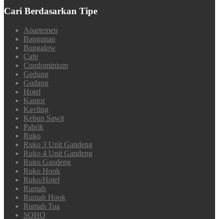
Cari Berdasarkan Tipe
Apartemen
Bangunan
Bungalow
Cafe
Condominium
Gedung
Gudang
Hotel
Kantor
Kavling
Kebun Sawit
Pabrik
Ruko
Ruko 3 Unit Gandeng
Ruko 4 Unit Gandeng
Ruko Gandeng
Ruko Hook
Ruko/Hotel
Rumah
Rumah Hook
Rumah Tua
SOHO