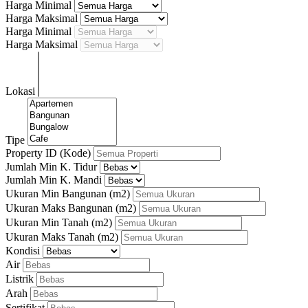
Harga Minimal
Harga Maksimal
Harga Minimal
Harga Maksimal
Lokasi
Tipe
Property ID (Kode)
Jumlah Min K. Tidur
Jumlah Min K. Mandi
Ukuran Min Bangunan
(m2)
Ukuran Maks Bangunan
(m2)
Ukuran Min Tanah
(m2)
Ukuran Maks Tanah
(m2)
Kondisi
Air
Listrik
Arah
Sertifikat