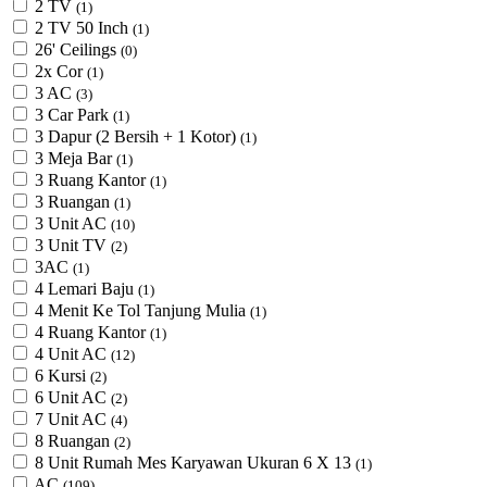
2 TV
(1)
2 TV 50 Inch
(1)
26' Ceilings
(0)
2x Cor
(1)
3 AC
(3)
3 Car Park
(1)
3 Dapur (2 Bersih + 1 Kotor)
(1)
3 Meja Bar
(1)
3 Ruang Kantor
(1)
3 Ruangan
(1)
3 Unit AC
(10)
3 Unit TV
(2)
3AC
(1)
4 Lemari Baju
(1)
4 Menit Ke Tol Tanjung Mulia
(1)
4 Ruang Kantor
(1)
4 Unit AC
(12)
6 Kursi
(2)
6 Unit AC
(2)
7 Unit AC
(4)
8 Ruangan
(2)
8 Unit Rumah Mes Karyawan Ukuran 6 X 13
(1)
AC
(109)