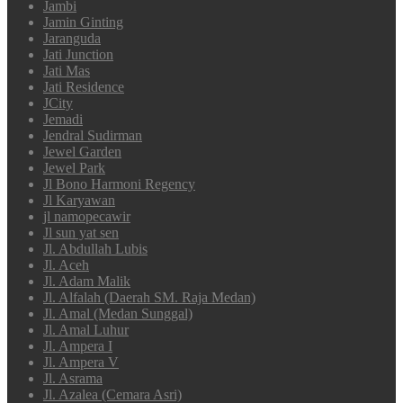
Jambi
Jamin Ginting
Jaranguda
Jati Junction
Jati Mas
Jati Residence
JCity
Jemadi
Jendral Sudirman
Jewel Garden
Jewel Park
Jl Bono Harmoni Regency
Jl Karyawan
jl namopecawir
Jl sun yat sen
Jl. Abdullah Lubis
Jl. Aceh
Jl. Adam Malik
Jl. Alfalah (Daerah SM. Raja Medan)
Jl. Amal (Medan Sunggal)
Jl. Amal Luhur
Jl. Ampera I
Jl. Ampera V
Jl. Asrama
Jl. Azalea (Cemara Asri)