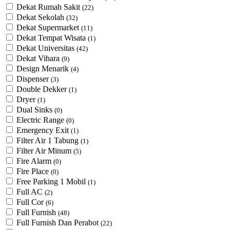
Dekat Rumah Sakit
(22)
Dekat Sekolah
(32)
Dekat Supermarket
(11)
Dekat Tempat Wisata
(1)
Dekat Universitas
(42)
Dekat Vihara
(9)
Design Menarik
(4)
Dispenser
(3)
Double Dekker
(1)
Dryer
(1)
Dual Sinks
(0)
Electric Range
(0)
Emergency Exit
(1)
Filter Air 1 Tabung
(1)
Filter Air Minum
(5)
Fire Alarm
(0)
Fire Place
(0)
Free Parking 1 Mobil
(1)
Full AC
(2)
Full Cor
(6)
Full Furnish
(48)
Full Furnish Dan Perabot
(22)