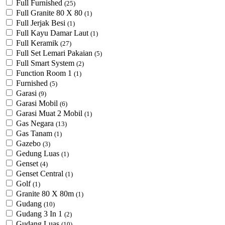
Full Furnished
(25)
Full Granite 80 X 80
(1)
Full Jerjak Besi
(1)
Full Kayu Damar Laut
(1)
Full Keramik
(27)
Full Set Lemari Pakaian
(5)
Full Smart System
(2)
Function Room 1
(1)
Furnished
(5)
Garasi
(9)
Garasi Mobil
(6)
Garasi Muat 2 Mobil
(1)
Gas Negara
(13)
Gas Tanam
(1)
Gazebo
(3)
Gedung Luas
(1)
Genset
(4)
Genset Central
(1)
Golf
(1)
Granite 80 X 80m
(1)
Gudang
(10)
Gudang 3 In 1
(2)
Gudang Luas
(10)