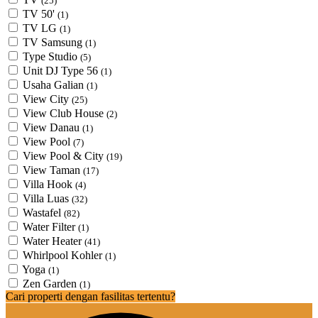
(25)
TV 50'
(1)
TV LG
(1)
TV Samsung
(1)
Type Studio
(5)
Unit DJ Type 56
(1)
Usaha Galian
(1)
View City
(25)
View Club House
(2)
View Danau
(1)
View Pool
(7)
View Pool & City
(19)
View Taman
(17)
Villa Hook
(4)
Villa Luas
(32)
Wastafel
(82)
Water Filter
(1)
Water Heater
(41)
Whirlpool Kohler
(1)
Yoga
(1)
Zen Garden
(1)
Cari properti dengan fasilitas tertentu?