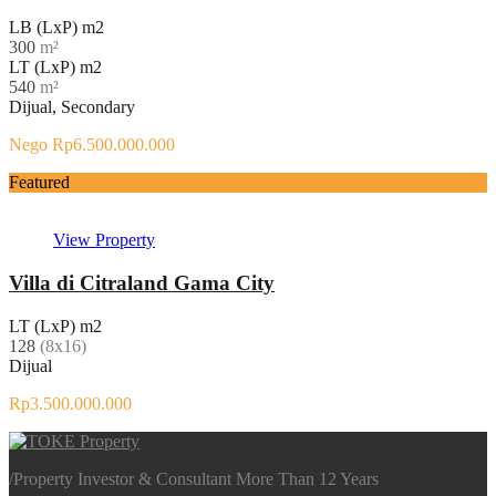
LB (LxP) m2
300
m²
LT (LxP) m2
540
m²
Dijual, Secondary
Nego Rp6.500.000.000
Featured
View Property
Villa di Citraland Gama City
LT (LxP) m2
128
(8x16)
Dijual
Rp3.500.000.000
/
Property Investor & Consultant More Than 12 Years