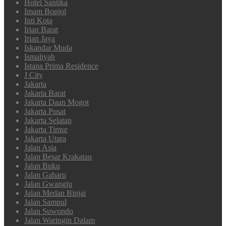
Hotel Santika
Imam Bonjol
Inti Kota
Irian Barat
Irian Jaya
Iskandar Muda
Ismaliyah
Istana Prima Residence
J City
Jakarta
Jakarta Barat
Jakarta Daan Mogot
Jakarta Pusat
Jakarta Selatan
Jakarta Timur
Jakarta Utara
Jalan Asia
Jalan Besar Krakatau
Jalan Buku
Jalan Gaharu
Jalan Gwangju
Jalan Medan Binjai
Jalan Sampul
Jalan Suwondo
Jalan Waringin Dalam