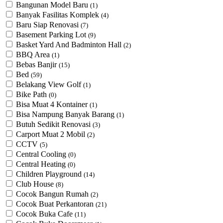
Bangunan Model Baru
(1)
Banyak Fasilitas Komplek
(4)
Baru Siap Renovasi
(7)
Basement Parking Lot
(9)
Basket Yard And Badminton Hall
(2)
BBQ Area
(1)
Bebas Banjir
(15)
Bed
(59)
Belakang View Golf
(1)
Bike Path
(0)
Bisa Muat 4 Kontainer
(1)
Bisa Nampung Banyak Barang
(1)
Butuh Sedikit Renovasi
(3)
Carport Muat 2 Mobil
(2)
CCTV
(5)
Central Cooling
(0)
Central Heating
(0)
Children Playground
(14)
Club House
(8)
Cocok Bangun Rumah
(2)
Cocok Buat Perkantoran
(21)
Cocok Buka Cafe
(11)