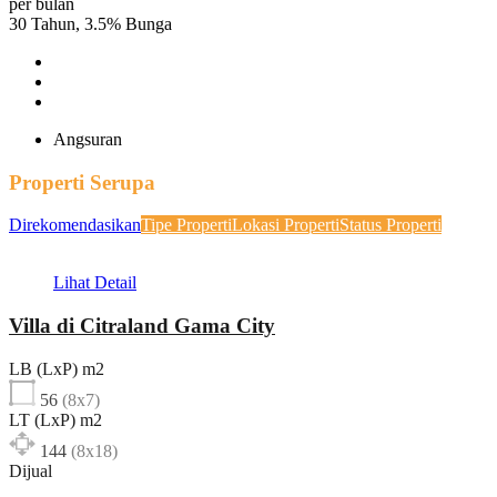
per bulan
30
Tahun,
3.5
%
Bunga
Angsuran
Properti Serupa
Direkomendasikan
Tipe Properti
Lokasi Properti
Status Properti
Lihat Detail
Villa di Citraland Gama City
LB (LxP) m2
56
(8x7)
LT (LxP) m2
144
(8x18)
Dijual