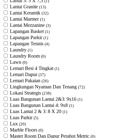
Lantai 3: 5 X 7,5
(1)
Lantai Granite
(13)
Lantai Keramik
(32)
Lantai Marmer
(1)
Lantai Mezzanine
(3)
Lapangan Basket
(1)
Lapangan Parkir
(1)
Lapangan Tennis
(4)
Laundry
(1)
Laundry Room
(0)
Lawn
(0)
Lemari Besi 4 Tingkat
(1)
Lemari Dapur
(37)
Lemari Pakaian
(26)
Lingkungan Nyaman Dan Tenang
(72)
Lokasi Strategis
(238)
Luas Bangunan Lantai 2&3: 9x16
(1)
Luas Bangunan Lantai 4: 9x8
(1)
Luas Lantai 2 & 3: 8 X 20
(1)
Luas Parkir
(5)
Lux
(20)
Marble Floors
(0)
Master Room Dan Dapur Perabot Metric
(0)