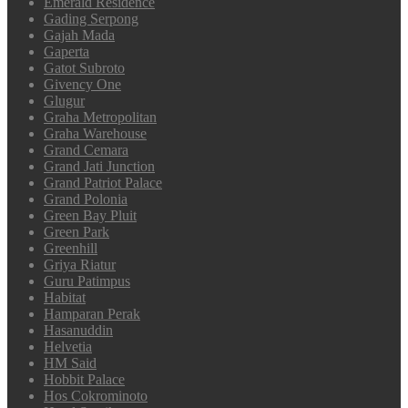
Emerald Residence
Gading Serpong
Gajah Mada
Gaperta
Gatot Subroto
Givency One
Glugur
Graha Metropolitan
Graha Warehouse
Grand Cemara
Grand Jati Junction
Grand Patriot Palace
Grand Polonia
Green Bay Pluit
Green Park
Greenhill
Griya Riatur
Guru Patimpus
Habitat
Hamparan Perak
Hasanuddin
Helvetia
HM Said
Hobbit Palace
Hos Cokrominoto