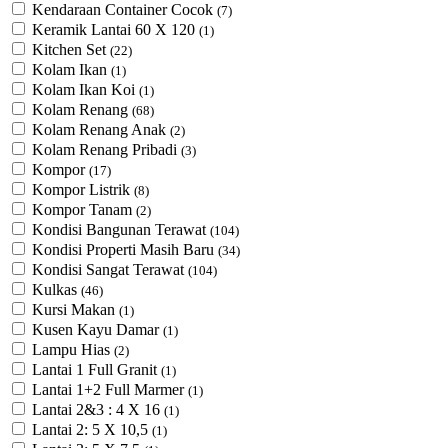
Kendaraan Container Cocok
(7)
Keramik Lantai 60 X 120
(1)
Kitchen Set
(22)
Kolam Ikan
(1)
Kolam Ikan Koi
(1)
Kolam Renang
(68)
Kolam Renang Anak
(2)
Kolam Renang Pribadi
(3)
Kompor
(17)
Kompor Listrik
(8)
Kompor Tanam
(2)
Kondisi Bangunan Terawat
(104)
Kondisi Properti Masih Baru
(34)
Kondisi Sangat Terawat
(104)
Kulkas
(46)
Kursi Makan
(1)
Kusen Kayu Damar
(1)
Lampu Hias
(2)
Lantai 1 Full Granit
(1)
Lantai 1+2 Full Marmer
(1)
Lantai 2&3 : 4 X 16
(1)
Lantai 2: 5 X 10,5
(1)