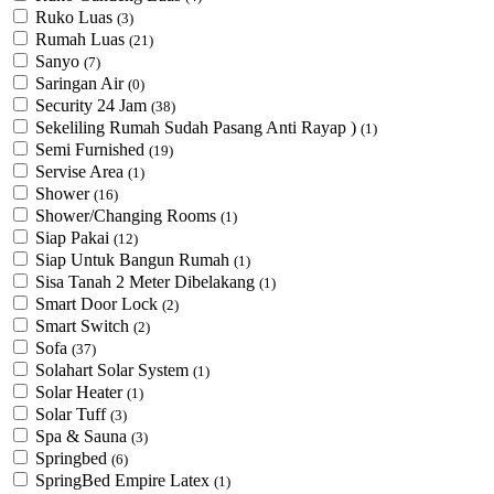
Ruko Luas
(3)
Rumah Luas
(21)
Sanyo
(7)
Saringan Air
(0)
Security 24 Jam
(38)
Sekeliling Rumah Sudah Pasang Anti Rayap )
(1)
Semi Furnished
(19)
Servise Area
(1)
Shower
(16)
Shower/Changing Rooms
(1)
Siap Pakai
(12)
Siap Untuk Bangun Rumah
(1)
Sisa Tanah 2 Meter Dibelakang
(1)
Smart Door Lock
(2)
Smart Switch
(2)
Sofa
(37)
Solahart Solar System
(1)
Solar Heater
(1)
Solar Tuff
(3)
Spa & Sauna
(3)
Springbed
(6)
SpringBed Empire Latex
(1)