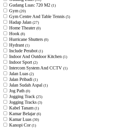
Gudang Luas: 720 M2
(1)
Gym
(20)
Gym Centre And Table Tennis
(5)
Hadap Jalan
(27)
Home Theater
(0)
Hook
(8)
Hurricane Shutters
(0)
Hydrant
(1)
Include Perabot
(1)
Indoor And Outdoor Kitchen
(1)
Indoor Sport
(2)
Intercom System And CCTV
(1)
Jalan Luas
(2)
Jalan Pribadi
(1)
Jalan Sudah Aspal
(1)
Jog Path
(0)
Jogging Track
(25)
Jogging Tracks
(3)
Kabel Tanam
(1)
Kamar Belajar
(6)
Kamar Luas
(30)
Kanopi Cor
(1)