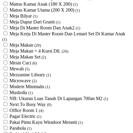
Matras Kamar Anak (180 X 200)
(1)
Matras Kamar Utama (200 X 200)
(1)
Meja Bilyar
(1)
Meja Dapur Dari Granit
(1)
Meja Di Master Room Dan Anak2
(1)
Meja Kerja Di Master Room Dan Lemari Set Di Kamar Anak
(1)
Meja Makan
(20)
Meja Makan + 4 Kursi Dll.
(26)
Meja Makan Set
(2)
Mesin Cuci
(6)
Mewah
(5)
Mezzanine Library
(1)
Microwave
(2)
Modern Minimalis
(1)
Musholla
(1)
NB: Ukuran Luas Tanah Di Lapangan 700an M2
(1)
Next To Busy Way
(0)
Office Room 1
(4)
Pagar Electric
(1)
Pakai Pintu Kayu Wiradoor Meranti
(1)
Parabola
(1)