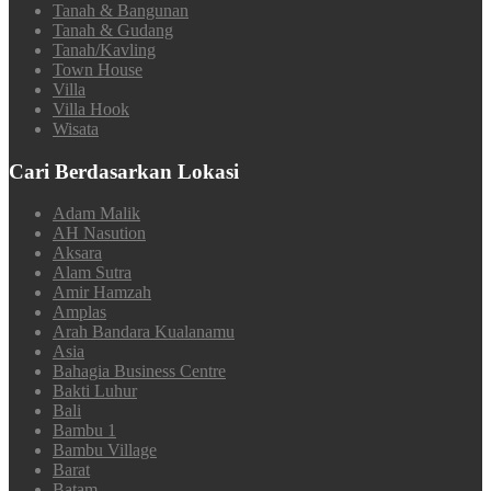
Tanah & Bangunan
Tanah & Gudang
Tanah/Kavling
Town House
Villa
Villa Hook
Wisata
Cari Berdasarkan Lokasi
Adam Malik
AH Nasution
Aksara
Alam Sutra
Amir Hamzah
Amplas
Arah Bandara Kualanamu
Asia
Bahagia Business Centre
Bakti Luhur
Bali
Bambu 1
Bambu Village
Barat
Batam