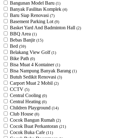
Bangunan Model Baru
(1)
Banyak Fasilitas Komplek
(4)
Baru Siap Renovasi
(7)
Basement Parking Lot
(9)
Basket Yard And Badminton Hall
(2)
BBQ Area
(1)
Bebas Banjir
(15)
Bed
(59)
Belakang View Golf
(1)
Bike Path
(0)
Bisa Muat 4 Kontainer
(1)
Bisa Nampung Banyak Barang
(1)
Butuh Sedikit Renovasi
(3)
Carport Muat 2 Mobil
(2)
CCTV
(5)
Central Cooling
(0)
Central Heating
(0)
Children Playground
(14)
Club House
(8)
Cocok Bangun Rumah
(2)
Cocok Buat Perkantoran
(21)
Cocok Buka Cafe
(11)