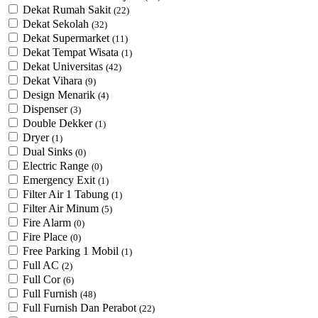
Dekat Rumah Sakit
(22)
Dekat Sekolah
(32)
Dekat Supermarket
(11)
Dekat Tempat Wisata
(1)
Dekat Universitas
(42)
Dekat Vihara
(9)
Design Menarik
(4)
Dispenser
(3)
Double Dekker
(1)
Dryer
(1)
Dual Sinks
(0)
Electric Range
(0)
Emergency Exit
(1)
Filter Air 1 Tabung
(1)
Filter Air Minum
(5)
Fire Alarm
(0)
Fire Place
(0)
Free Parking 1 Mobil
(1)
Full AC
(2)
Full Cor
(6)
Full Furnish
(48)
Full Furnish Dan Perabot
(22)