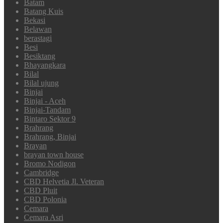
Batam
Batang Kuis
Bekasi
Belawan
berastagi
Besi
Besiktang
Bhayangkara
Bilal
Bilal ujung
Binjai
Binjai - Aceh
Binjai-Tandam
Bintaro Sektor 9
Brahrang
Brahrang, Binjai
Brayan
brayan town house
Bromo Nodigon
Cambridge
CBD Helvetia Jl. Veteran
CBD Pluit
CBD Polonia
Cemara
Cemara Asri