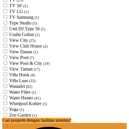
(25)
TV 50'
(1)
TV LG
(1)
TV Samsung
(1)
Type Studio
(5)
Unit DJ Type 56
(1)
Usaha Galian
(1)
View City
(25)
View Club House
(2)
View Danau
(1)
View Pool
(7)
View Pool & City
(19)
View Taman
(17)
Villa Hook
(4)
Villa Luas
(32)
Wastafel
(82)
Water Filter
(1)
Water Heater
(41)
Whirlpool Kohler
(1)
Yoga
(1)
Zen Garden
(1)
Cari properti dengan fasilitas tertentu?