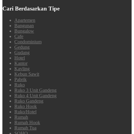
Cari Berdasarkan Tipe
Apartemen
Bangunan
Bungalow
Cafe
Condominium
Gedung
Gudang
Hotel
Kantor
Kavling
Kebun Sawit
Pabrik
Ruko
Ruko 3 Unit Gandeng
Ruko 4 Unit Gandeng
Ruko Gandeng
Ruko Hook
Ruko/Hotel
Rumah
Rumah Hook
Rumah Tua
SOHO