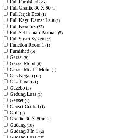
Full Furnished
(25)
Full Granite 80 X 80
(1)
Full Jerjak Besi
(1)
Full Kayu Damar Laut
(1)
Full Keramik
(27)
Full Set Lemari Pakaian
(5)
Full Smart System
(2)
Function Room 1
(1)
Furnished
(5)
Garasi
(9)
Garasi Mobil
(6)
Garasi Muat 2 Mobil
(1)
Gas Negara
(13)
Gas Tanam
(1)
Gazebo
(3)
Gedung Luas
(1)
Genset
(4)
Genset Central
(1)
Golf
(1)
Granite 80 X 80m
(1)
Gudang
(10)
Gudang 3 In 1
(2)
Gudang Luas
(10)