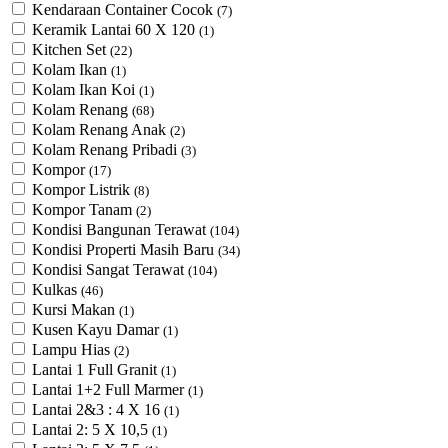
Kendaraan Container Cocok
(7)
Keramik Lantai 60 X 120
(1)
Kitchen Set
(22)
Kolam Ikan
(1)
Kolam Ikan Koi
(1)
Kolam Renang
(68)
Kolam Renang Anak
(2)
Kolam Renang Pribadi
(3)
Kompor
(17)
Kompor Listrik
(8)
Kompor Tanam
(2)
Kondisi Bangunan Terawat
(104)
Kondisi Properti Masih Baru
(34)
Kondisi Sangat Terawat
(104)
Kulkas
(46)
Kursi Makan
(1)
Kusen Kayu Damar
(1)
Lampu Hias
(2)
Lantai 1 Full Granit
(1)
Lantai 1+2 Full Marmer
(1)
Lantai 2&3 : 4 X 16
(1)
Lantai 2: 5 X 10,5
(1)