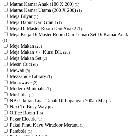
Matras Kamar Anak (180 X 200)
(1)
Matras Kamar Utama (200 X 200)
(1)
Meja Bilyar
(1)
Meja Dapur Dari Granit
(1)
Meja Di Master Room Dan Anak2
(1)
Meja Kerja Di Master Room Dan Lemari Set Di Kamar Anak
(1)
Meja Makan
(20)
Meja Makan + 4 Kursi Dll.
(26)
Meja Makan Set
(2)
Mesin Cuci
(6)
Mewah
(5)
Mezzanine Library
(1)
Microwave
(2)
Modern Minimalis
(1)
Musholla
(1)
NB: Ukuran Luas Tanah Di Lapangan 700an M2
(1)
Next To Busy Way
(0)
Office Room 1
(4)
Pagar Electric
(1)
Pakai Pintu Kayu Wiradoor Meranti
(1)
Parabola
(1)