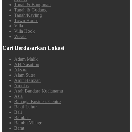
Tanah & Bangunan
Tanah & Gudang
Tanah/Kavling
Town House
Villa
Villa Hook
Wisata
Cari Berdasarkan Lokasi
Adam Malik
AH Nasution
Aksara
Alam Sutra
Amir Hamzah
Amplas
Arah Bandara Kualanamu
Asia
Bahagia Business Centre
Bakti Luhur
Bali
Bambu 1
Bambu Village
Barat