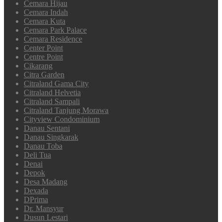
Cemara Hijau
Cemara Indah
Cemara Kuta
Cemara Park Palace
Cemara Residence
Center Point
Centre Point
Cikarang
Citra Garden
Citraland Gama City
Citraland Helvetia
Citraland Sampali
Citraland Tanjung Morawa
Cityview Condominium
Danau Sentani
Danau Singkarak
Danau Toba
Deli Tua
Denai
Depok
Desa Madang
Dexada
DPrima
Dr. Mansyur
Dusun Lestari