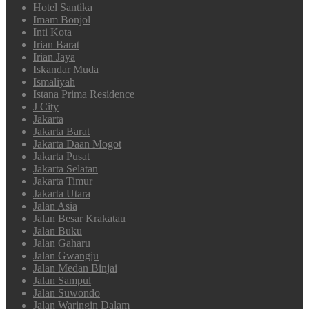
Hotel Santika
Imam Bonjol
Inti Kota
Irian Barat
Irian Jaya
Iskandar Muda
Ismaliyah
Istana Prima Residence
J City
Jakarta
Jakarta Barat
Jakarta Daan Mogot
Jakarta Pusat
Jakarta Selatan
Jakarta Timur
Jakarta Utara
Jalan Asia
Jalan Besar Krakatau
Jalan Buku
Jalan Gaharu
Jalan Gwangju
Jalan Medan Binjai
Jalan Sampul
Jalan Suwondo
Jalan Waringin Dalam