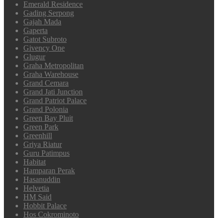
Emerald Residence
Gading Serpong
Gajah Mada
Gaperta
Gatot Subroto
Givency One
Glugur
Graha Metropolitan
Graha Warehouse
Grand Cemara
Grand Jati Junction
Grand Patriot Palace
Grand Polonia
Green Bay Pluit
Green Park
Greenhill
Griya Riatur
Guru Patimpus
Habitat
Hamparan Perak
Hasanuddin
Helvetia
HM Said
Hobbit Palace
Hos Cokrominoto