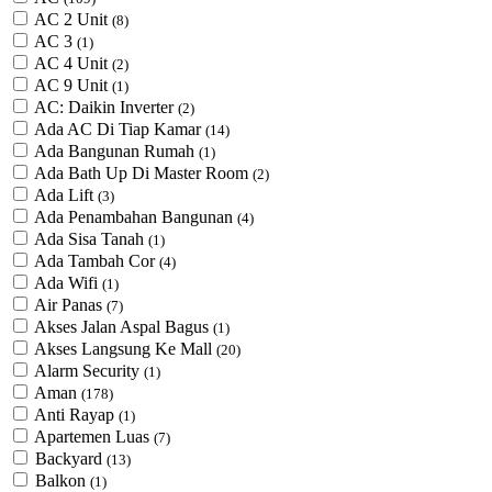
AC 2 Unit
(8)
AC 3
(1)
AC 4 Unit
(2)
AC 9 Unit
(1)
AC: Daikin Inverter
(2)
Ada AC Di Tiap Kamar
(14)
Ada Bangunan Rumah
(1)
Ada Bath Up Di Master Room
(2)
Ada Lift
(3)
Ada Penambahan Bangunan
(4)
Ada Sisa Tanah
(1)
Ada Tambah Cor
(4)
Ada Wifi
(1)
Air Panas
(7)
Akses Jalan Aspal Bagus
(1)
Akses Langsung Ke Mall
(20)
Alarm Security
(1)
Aman
(178)
Anti Rayap
(1)
Apartemen Luas
(7)
Backyard
(13)
Balkon
(1)