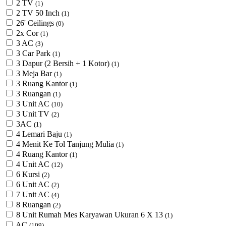
2 TV
(1)
2 TV 50 Inch
(1)
26' Ceilings
(0)
2x Cor
(1)
3 AC
(3)
3 Car Park
(1)
3 Dapur (2 Bersih + 1 Kotor)
(1)
3 Meja Bar
(1)
3 Ruang Kantor
(1)
3 Ruangan
(1)
3 Unit AC
(10)
3 Unit TV
(2)
3AC
(1)
4 Lemari Baju
(1)
4 Menit Ke Tol Tanjung Mulia
(1)
4 Ruang Kantor
(1)
4 Unit AC
(12)
6 Kursi
(2)
6 Unit AC
(2)
7 Unit AC
(4)
8 Ruangan
(2)
8 Unit Rumah Mes Karyawan Ukuran 6 X 13
(1)
AC
(109)