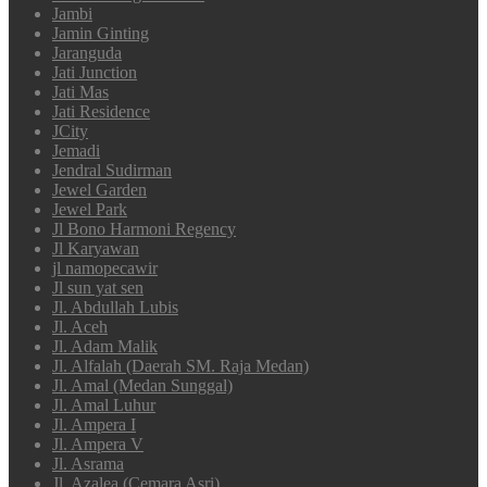
Jambi
Jamin Ginting
Jaranguda
Jati Junction
Jati Mas
Jati Residence
JCity
Jemadi
Jendral Sudirman
Jewel Garden
Jewel Park
Jl Bono Harmoni Regency
Jl Karyawan
jl namopecawir
Jl sun yat sen
Jl. Abdullah Lubis
Jl. Aceh
Jl. Adam Malik
Jl. Alfalah (Daerah SM. Raja Medan)
Jl. Amal (Medan Sunggal)
Jl. Amal Luhur
Jl. Ampera I
Jl. Ampera V
Jl. Asrama
Jl. Azalea (Cemara Asri)