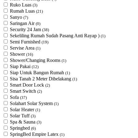
Ruko Luas
(3)
Rumah Luas
(21)
Sanyo
(7)
Saringan Air
(0)
Security 24 Jam
(38)
Sekeliling Rumah Sudah Pasang Anti Rayap )
(1)
Semi Furnished
(19)
Servise Area
(1)
Shower
(16)
Shower/Changing Rooms
(1)
Siap Pakai
(12)
Siap Untuk Bangun Rumah
(1)
Sisa Tanah 2 Meter Dibelakang
(1)
Smart Door Lock
(2)
Smart Switch
(2)
Sofa
(37)
Solahart Solar System
(1)
Solar Heater
(1)
Solar Tuff
(3)
Spa & Sauna
(3)
Springbed
(6)
SpringBed Empire Latex
(1)