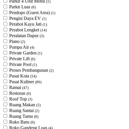
Parkir 4 Unit Mobil
(1)
Parkir Luas
(6)
Pendopo (Guest Area)
(1)
Pengisi Daya EV
(1)
Perabot Kayu Jati
(1)
Perabot Lengket
(14)
Peralatan Dapur
(3)
Piano
(2)
Pompa Air
(4)
Private Garden
(1)
Private Lift
(6)
Private Pool
(1)
Proses Pembangunan
(2)
Pusat Kota
(54)
Pusat Kuliner
(80)
Ramai
(47)
Restoran
(0)
Roof Top
(3)
Ruang Makan
(5)
Ruang Santai
(2)
Ruang Tamu
(8)
Ruko Baru
(6)
Ruko Gandeng Luas
(4)