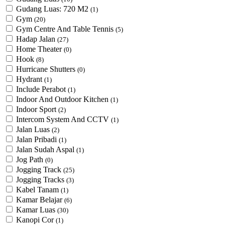
Gudang Luas: 720 M2
(1)
Gym
(20)
Gym Centre And Table Tennis
(5)
Hadap Jalan
(27)
Home Theater
(0)
Hook
(8)
Hurricane Shutters
(0)
Hydrant
(1)
Include Perabot
(1)
Indoor And Outdoor Kitchen
(1)
Indoor Sport
(2)
Intercom System And CCTV
(1)
Jalan Luas
(2)
Jalan Pribadi
(1)
Jalan Sudah Aspal
(1)
Jog Path
(0)
Jogging Track
(25)
Jogging Tracks
(3)
Kabel Tanam
(1)
Kamar Belajar
(6)
Kamar Luas
(30)
Kanopi Cor
(1)