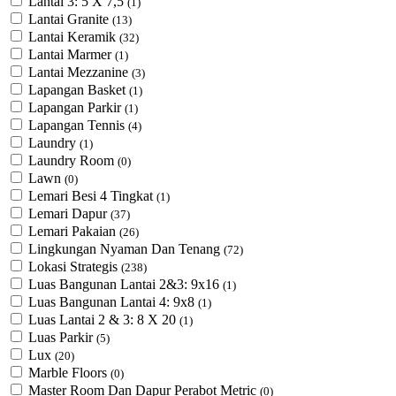
Lantai 3: 5 X 7,5
(1)
Lantai Granite
(13)
Lantai Keramik
(32)
Lantai Marmer
(1)
Lantai Mezzanine
(3)
Lapangan Basket
(1)
Lapangan Parkir
(1)
Lapangan Tennis
(4)
Laundry
(1)
Laundry Room
(0)
Lawn
(0)
Lemari Besi 4 Tingkat
(1)
Lemari Dapur
(37)
Lemari Pakaian
(26)
Lingkungan Nyaman Dan Tenang
(72)
Lokasi Strategis
(238)
Luas Bangunan Lantai 2&3: 9x16
(1)
Luas Bangunan Lantai 4: 9x8
(1)
Luas Lantai 2 & 3: 8 X 20
(1)
Luas Parkir
(5)
Lux
(20)
Marble Floors
(0)
Master Room Dan Dapur Perabot Metric
(0)