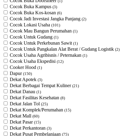
Cocok Buka Doorsmeer
(1)
Cocok Buka Kampus
(3)
Cocok Buka Kos-kosan
(6)
Cocok Jadi Investasi Jangka Panjang
(2)
Cocok Lokasi Usaha
(101)
Cocok Mau Bangun Perumahan
(1)
Cocok Untuk Gudang
(1)
Cocok Untuk Perkebunan Sawit
(1)
Cocok Untuk ​Pangkalan Alat Berat / Gudang Logistik
(2)
Cocok Usaha Agribisnis / Peternakan
(1)
Cocok Usaha Ekspedisi
(12)
Cooker Hood
(1)
Dapur
(150)
Dekat Apotek
(3)
Dekat Berbagai Tempat Kuliner
(21)
Dekat Danau
(1)
Dekat Fasilitas Kesehatan
(8)
Dekat Jalan Tol
(25)
Dekat Komplek/Perumahan
(15)
Dekat Mall
(60)
Dekat Pasar
(15)
Dekat Perkantoran
(3)
Dekat Pusat Pembelanjaan
(75)