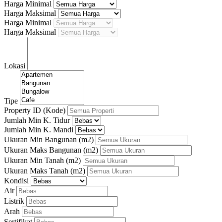
Harga Minimal
Harga Maksimal
Harga Minimal
Harga Maksimal
Lokasi
Tipe
Property ID (Kode)
Jumlah Min K. Tidur
Jumlah Min K. Mandi
Ukuran Min Bangunan
(m2)
Ukuran Maks Bangunan
(m2)
Ukuran Min Tanah
(m2)
Ukuran Maks Tanah
(m2)
Kondisi
Air
Listrik
Arah
Sertifikat