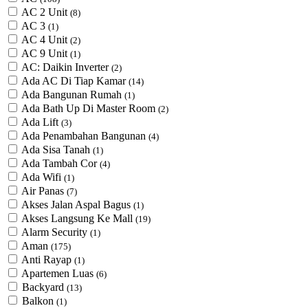
AC 2 Unit
(8)
AC 3
(1)
AC 4 Unit
(2)
AC 9 Unit
(1)
AC: Daikin Inverter
(2)
Ada AC Di Tiap Kamar
(14)
Ada Bangunan Rumah
(1)
Ada Bath Up Di Master Room
(2)
Ada Lift
(3)
Ada Penambahan Bangunan
(4)
Ada Sisa Tanah
(1)
Ada Tambah Cor
(4)
Ada Wifi
(1)
Air Panas
(7)
Akses Jalan Aspal Bagus
(1)
Akses Langsung Ke Mall
(19)
Alarm Security
(1)
Aman
(175)
Anti Rayap
(1)
Apartemen Luas
(6)
Backyard
(13)
Balkon
(1)