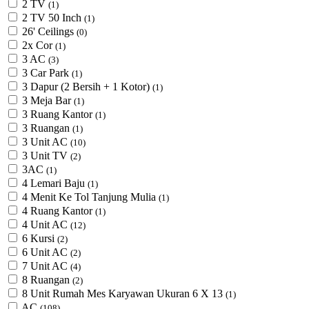
2 TV
(1)
2 TV 50 Inch
(1)
26' Ceilings
(0)
2x Cor
(1)
3 AC
(3)
3 Car Park
(1)
3 Dapur (2 Bersih + 1 Kotor)
(1)
3 Meja Bar
(1)
3 Ruang Kantor
(1)
3 Ruangan
(1)
3 Unit AC
(10)
3 Unit TV
(2)
3AC
(1)
4 Lemari Baju
(1)
4 Menit Ke Tol Tanjung Mulia
(1)
4 Ruang Kantor
(1)
4 Unit AC
(12)
6 Kursi
(2)
6 Unit AC
(2)
7 Unit AC
(4)
8 Ruangan
(2)
8 Unit Rumah Mes Karyawan Ukuran 6 X 13
(1)
AC
(108)