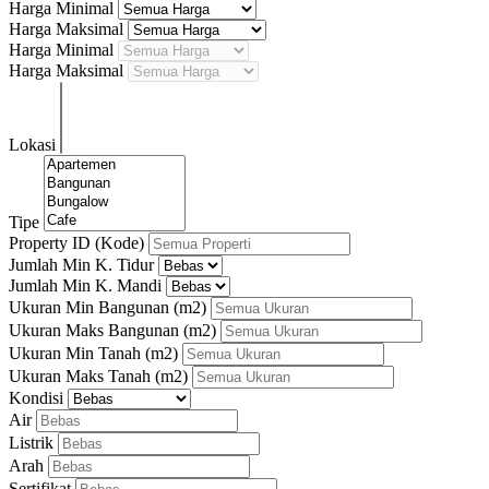
Harga Minimal
Harga Maksimal
Harga Minimal
Harga Maksimal
Lokasi
Tipe
Property ID (Kode)
Jumlah Min K. Tidur
Jumlah Min K. Mandi
Ukuran Min Bangunan
(m2)
Ukuran Maks Bangunan
(m2)
Ukuran Min Tanah
(m2)
Ukuran Maks Tanah
(m2)
Kondisi
Air
Listrik
Arah
Sertifikat