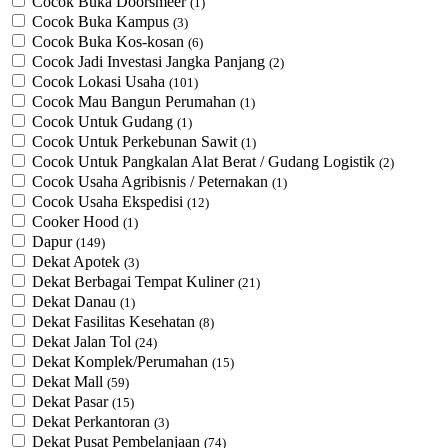
Cocok Buka Doorsmeer
(1)
Cocok Buka Kampus
(3)
Cocok Buka Kos-kosan
(6)
Cocok Jadi Investasi Jangka Panjang
(2)
Cocok Lokasi Usaha
(101)
Cocok Mau Bangun Perumahan
(1)
Cocok Untuk Gudang
(1)
Cocok Untuk Perkebunan Sawit
(1)
Cocok Untuk ​Pangkalan Alat Berat / Gudang Logistik
(2)
Cocok Usaha Agribisnis / Peternakan
(1)
Cocok Usaha Ekspedisi
(12)
Cooker Hood
(1)
Dapur
(149)
Dekat Apotek
(3)
Dekat Berbagai Tempat Kuliner
(21)
Dekat Danau
(1)
Dekat Fasilitas Kesehatan
(8)
Dekat Jalan Tol
(24)
Dekat Komplek/Perumahan
(15)
Dekat Mall
(59)
Dekat Pasar
(15)
Dekat Perkantoran
(3)
Dekat Pusat Pembelanjaan
(74)