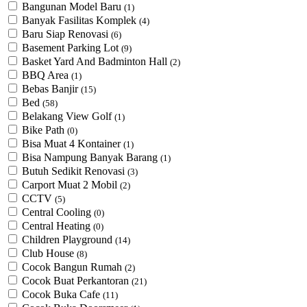
Bangunan Model Baru
(1)
Banyak Fasilitas Komplek
(4)
Baru Siap Renovasi
(6)
Basement Parking Lot
(9)
Basket Yard And Badminton Hall
(2)
BBQ Area
(1)
Bebas Banjir
(15)
Bed
(58)
Belakang View Golf
(1)
Bike Path
(0)
Bisa Muat 4 Kontainer
(1)
Bisa Nampung Banyak Barang
(1)
Butuh Sedikit Renovasi
(3)
Carport Muat 2 Mobil
(2)
CCTV
(5)
Central Cooling
(0)
Central Heating
(0)
Children Playground
(14)
Club House
(8)
Cocok Bangun Rumah
(2)
Cocok Buat Perkantoran
(21)
Cocok Buka Cafe
(11)