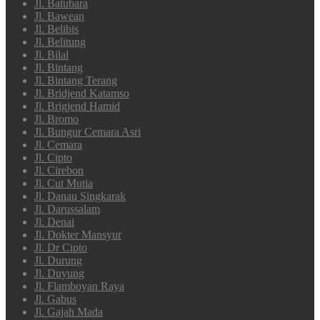
Jl. Batubara
Jl. Bawean
Jl. Belibis
Jl. Belitung
Jl. Bilal
Jl. Bintang
Jl. Bintang Terang
Jl. Bridjend Katamso
Jl. Brigjend Hamid
Jl. Bromo
Jl. Bungur Cemara Asri
Jl. Cemara
Jl. Cipto
Jl. Cirebon
Jl. Cut Mutia
Jl. Danau Singkarak
Jl. Darussalam
Jl. Denai
Jl. Dokter Mansyur
Jl. Dr Cipto
Jl. Durung
Jl. Duyung
Jl. Flamboyan Raya
Jl. Gabus
Jl. Gajah Mada