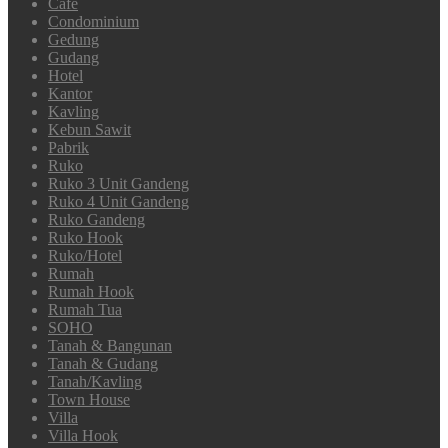
Cafe
Condominium
Gedung
Gudang
Hotel
Kantor
Kavling
Kebun Sawit
Pabrik
Ruko
Ruko 3 Unit Gandeng
Ruko 4 Unit Gandeng
Ruko Gandeng
Ruko Hook
Ruko/Hotel
Rumah
Rumah Hook
Rumah Tua
SOHO
Tanah & Bangunan
Tanah & Gudang
Tanah/Kavling
Town House
Villa
Villa Hook