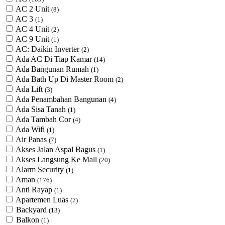
AC 2 Unit
(8)
AC 3
(1)
AC 4 Unit
(2)
AC 9 Unit
(1)
AC: Daikin Inverter
(2)
Ada AC Di Tiap Kamar
(14)
Ada Bangunan Rumah
(1)
Ada Bath Up Di Master Room
(2)
Ada Lift
(3)
Ada Penambahan Bangunan
(4)
Ada Sisa Tanah
(1)
Ada Tambah Cor
(4)
Ada Wifi
(1)
Air Panas
(7)
Akses Jalan Aspal Bagus
(1)
Akses Langsung Ke Mall
(20)
Alarm Security
(1)
Aman
(176)
Anti Rayap
(1)
Apartemen Luas
(7)
Backyard
(13)
Balkon
(1)