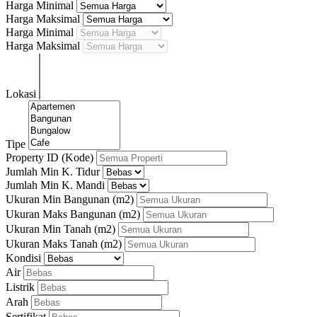
Harga Minimal
Harga Maksimal
Harga Minimal
Harga Maksimal
Lokasi
Tipe
Property ID (Kode)
Jumlah Min K. Tidur
Jumlah Min K. Mandi
Ukuran Min Bangunan
(m2)
Ukuran Maks Bangunan
(m2)
Ukuran Min Tanah
(m2)
Ukuran Maks Tanah
(m2)
Kondisi
Air
Listrik
Arah
Sertifikat