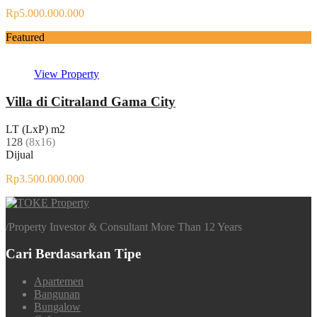
Rp5.000.000.000
Featured
View Property
Villa di Citraland Gama City
LT (LxP) m2
128
(8x16)
Dijual
Rp3.500.000.000
/
Property Investor & Consultant More Than 12 Years
Cari Berdasarkan Tipe
Apartemen
Bangunan
Bungalow