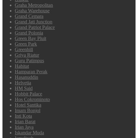
Graha Metropolitan
Graha Warehouse
Grand Cemara
Grand Jati Junction
Grand Patriot Palace
Grand Polonia
Green Bay Pluit
Green Park
Greenhill
Griya Riatur
Guru Patimpus
Habitat
Hamparan Perak
Hasanuddin
Helvetia
HM Said
Hobbit Palace
Hos Cokrominoto
Hotel Santika
Imam Bonjol
Inti Kota
Irian Barat
Irian Jaya
Iskandar Muda