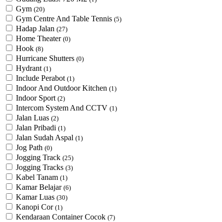
Gym
(20)
Gym Centre And Table Tennis
(5)
Hadap Jalan
(27)
Home Theater
(0)
Hook
(8)
Hurricane Shutters
(0)
Hydrant
(1)
Include Perabot
(1)
Indoor And Outdoor Kitchen
(1)
Indoor Sport
(2)
Intercom System And CCTV
(1)
Jalan Luas
(2)
Jalan Pribadi
(1)
Jalan Sudah Aspal
(1)
Jog Path
(0)
Jogging Track
(25)
Jogging Tracks
(3)
Kabel Tanam
(1)
Kamar Belajar
(6)
Kamar Luas
(30)
Kanopi Cor
(1)
Kendaraan Container Cocok
(7)