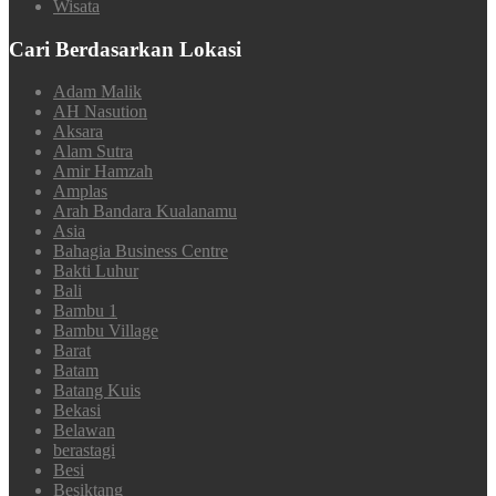
Wisata
Cari Berdasarkan Lokasi
Adam Malik
AH Nasution
Aksara
Alam Sutra
Amir Hamzah
Amplas
Arah Bandara Kualanamu
Asia
Bahagia Business Centre
Bakti Luhur
Bali
Bambu 1
Bambu Village
Barat
Batam
Batang Kuis
Bekasi
Belawan
berastagi
Besi
Besiktang