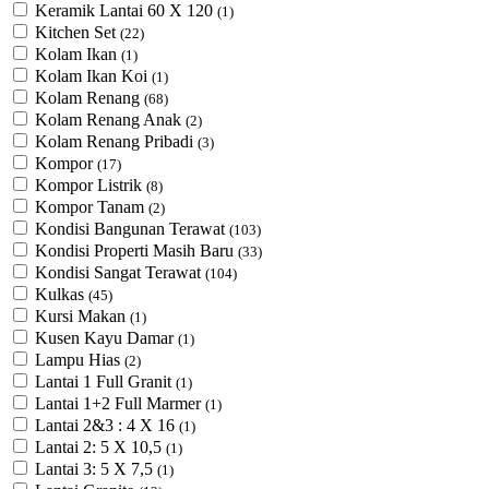
Keramik Lantai 60 X 120
(1)
Kitchen Set
(22)
Kolam Ikan
(1)
Kolam Ikan Koi
(1)
Kolam Renang
(68)
Kolam Renang Anak
(2)
Kolam Renang Pribadi
(3)
Kompor
(17)
Kompor Listrik
(8)
Kompor Tanam
(2)
Kondisi Bangunan Terawat
(103)
Kondisi Properti Masih Baru
(33)
Kondisi Sangat Terawat
(104)
Kulkas
(45)
Kursi Makan
(1)
Kusen Kayu Damar
(1)
Lampu Hias
(2)
Lantai 1 Full Granit
(1)
Lantai 1+2 Full Marmer
(1)
Lantai 2&3 : 4 X 16
(1)
Lantai 2: 5 X 10,5
(1)
Lantai 3: 5 X 7,5
(1)