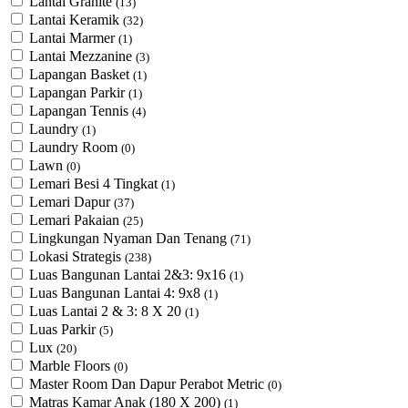
Lantai Granite
(13)
Lantai Keramik
(32)
Lantai Marmer
(1)
Lantai Mezzanine
(3)
Lapangan Basket
(1)
Lapangan Parkir
(1)
Lapangan Tennis
(4)
Laundry
(1)
Laundry Room
(0)
Lawn
(0)
Lemari Besi 4 Tingkat
(1)
Lemari Dapur
(37)
Lemari Pakaian
(25)
Lingkungan Nyaman Dan Tenang
(71)
Lokasi Strategis
(238)
Luas Bangunan Lantai 2&3: 9x16
(1)
Luas Bangunan Lantai 4: 9x8
(1)
Luas Lantai 2 & 3: 8 X 20
(1)
Luas Parkir
(5)
Lux
(20)
Marble Floors
(0)
Master Room Dan Dapur Perabot Metric
(0)
Matras Kamar Anak (180 X 200)
(1)