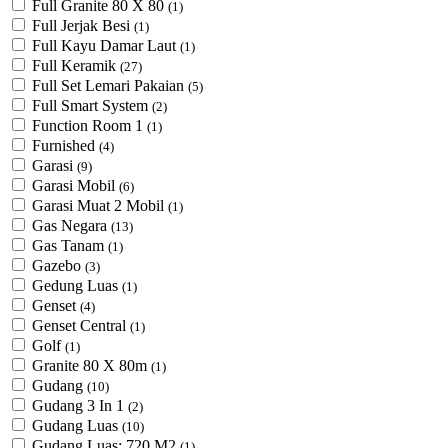
Full Granite 80 X 80
(1)
Full Jerjak Besi
(1)
Full Kayu Damar Laut
(1)
Full Keramik
(27)
Full Set Lemari Pakaian
(5)
Full Smart System
(2)
Function Room 1
(1)
Furnished
(4)
Garasi
(9)
Garasi Mobil
(6)
Garasi Muat 2 Mobil
(1)
Gas Negara
(13)
Gas Tanam
(1)
Gazebo
(3)
Gedung Luas
(1)
Genset
(4)
Genset Central
(1)
Golf
(1)
Granite 80 X 80m
(1)
Gudang
(10)
Gudang 3 In 1
(2)
Gudang Luas
(10)
Gudang Luas: 720 M2
(1)