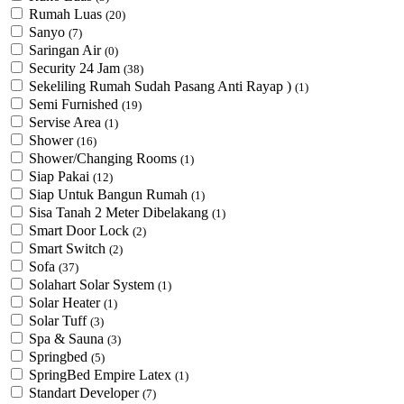
Rumah Luas
(20)
Sanyo
(7)
Saringan Air
(0)
Security 24 Jam
(38)
Sekeliling Rumah Sudah Pasang Anti Rayap )
(1)
Semi Furnished
(19)
Servise Area
(1)
Shower
(16)
Shower/Changing Rooms
(1)
Siap Pakai
(12)
Siap Untuk Bangun Rumah
(1)
Sisa Tanah 2 Meter Dibelakang
(1)
Smart Door Lock
(2)
Smart Switch
(2)
Sofa
(37)
Solahart Solar System
(1)
Solar Heater
(1)
Solar Tuff
(3)
Spa & Sauna
(3)
Springbed
(5)
SpringBed Empire Latex
(1)
Standart Developer
(7)