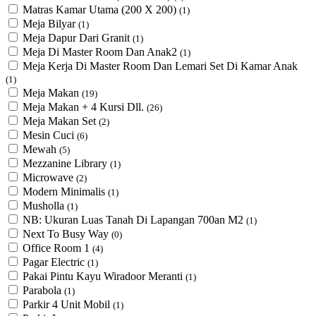
Matras Kamar Utama (200 X 200)
(1)
Meja Bilyar
(1)
Meja Dapur Dari Granit
(1)
Meja Di Master Room Dan Anak2
(1)
Meja Kerja Di Master Room Dan Lemari Set Di Kamar Anak
(1)
Meja Makan
(19)
Meja Makan + 4 Kursi Dll.
(26)
Meja Makan Set
(2)
Mesin Cuci
(6)
Mewah
(5)
Mezzanine Library
(1)
Microwave
(2)
Modern Minimalis
(1)
Musholla
(1)
NB: Ukuran Luas Tanah Di Lapangan 700an M2
(1)
Next To Busy Way
(0)
Office Room 1
(4)
Pagar Electric
(1)
Pakai Pintu Kayu Wiradoor Meranti
(1)
Parabola
(1)
Parkir 4 Unit Mobil
(1)