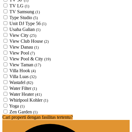
(1)
TV LG
(1)
TV Samsung
(1)
Type Studio
(5)
Unit DJ Type 56
(1)
Usaha Galian
(1)
View City
(25)
View Club House
(2)
View Danau
(1)
View Pool
(7)
View Pool & City
(19)
View Taman
(17)
Villa Hook
(4)
Villa Luas
(32)
Wastafel
(82)
Water Filter
(1)
Water Heater
(41)
Whirlpool Kohler
(1)
Yoga
(1)
Zen Garden
(1)
Cari properti dengan fasilitas tertentu?