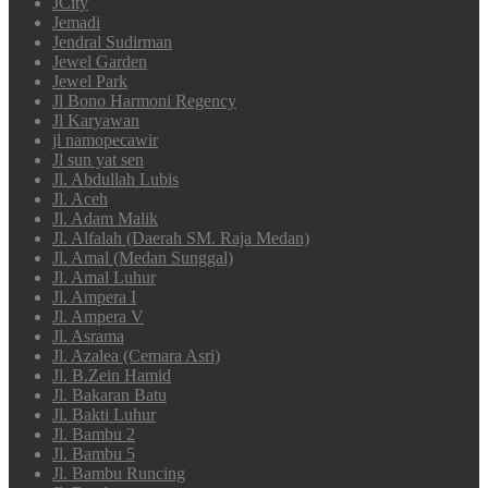
JCity
Jemadi
Jendral Sudirman
Jewel Garden
Jewel Park
Jl Bono Harmoni Regency
Jl Karyawan
jl namopecawir
Jl sun yat sen
Jl. Abdullah Lubis
Jl. Aceh
Jl. Adam Malik
Jl. Alfalah (Daerah SM. Raja Medan)
Jl. Amal (Medan Sunggal)
Jl. Amal Luhur
Jl. Ampera I
Jl. Ampera V
Jl. Asrama
Jl. Azalea (Cemara Asri)
Jl. B.Zein Hamid
Jl. Bakaran Batu
Jl. Bakti Luhur
Jl. Bambu 2
Jl. Bambu 5
Jl. Bambu Runcing