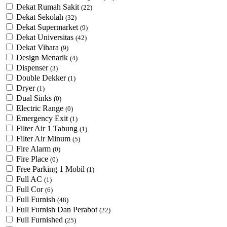
Dekat Rumah Sakit
(22)
Dekat Sekolah
(32)
Dekat Supermarket
(9)
Dekat Universitas
(42)
Dekat Vihara
(9)
Design Menarik
(4)
Dispenser
(3)
Double Dekker
(1)
Dryer
(1)
Dual Sinks
(0)
Electric Range
(0)
Emergency Exit
(1)
Filter Air 1 Tabung
(1)
Filter Air Minum
(5)
Fire Alarm
(0)
Fire Place
(0)
Free Parking 1 Mobil
(1)
Full AC
(1)
Full Cor
(6)
Full Furnish
(48)
Full Furnish Dan Perabot
(22)
Full Furnished
(25)