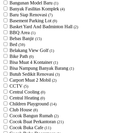
Bangunan Model Baru
(1)
Banyak Fasilitas Komplek
(4)
Baru Siap Renovasi
(7)
Basement Parking Lot
(9)
Basket Yard And Badminton Hall
(2)
BBQ Area
(1)
Bebas Banjir
(15)
Bed
(59)
Belakang View Golf
(1)
Bike Path
(0)
Bisa Muat 4 Kontainer
(1)
Bisa Nampung Banyak Barang
(1)
Butuh Sedikit Renovasi
(3)
Carport Muat 2 Mobil
(2)
CCTV
(5)
Central Cooling
(0)
Central Heating
(0)
Children Playground
(14)
Club House
(8)
Cocok Bangun Rumah
(2)
Cocok Buat Perkantoran
(21)
Cocok Buka Cafe
(11)