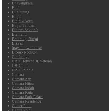
Bhayangkara
Bilal
Bilal ujung
Binjai
Binjai - Aceh
Binjai-Tandam
Bintaro Sektor 9
Brahrang
Brahrang, Binjai
Brayan
brayan town house
Bromo Nodigon
Cambridge
CBD Helvetia Jl. Veteran
CBD Pluit
CBD Polonia
Cemara
Cemara Asri
Cemara Hijau
Cemara Indah
Cemara Kuta
Cemara Park Palace
Cemara Residence
Center Point
Centre Point