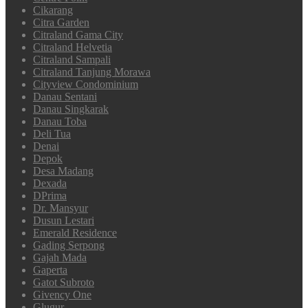
Cikarang
Citra Garden
Citraland Gama City
Citraland Helvetia
Citraland Sampali
Citraland Tanjung Morawa
Cityview Condominium
Danau Sentani
Danau Singkarak
Danau Toba
Deli Tua
Denai
Depok
Desa Madang
Dexada
DPrima
Dr. Mansyur
Dusun Lestari
Emerald Residence
Gading Serpong
Gajah Mada
Gaperta
Gatot Subroto
Givency One
Glugur