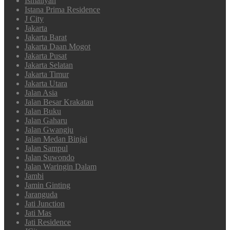
Ismaliyah
Istana Prima Residence
J City
Jakarta
Jakarta Barat
Jakarta Daan Mogot
Jakarta Pusat
Jakarta Selatan
Jakarta Timur
Jakarta Utara
Jalan Asia
Jalan Besar Krakatau
Jalan Buku
Jalan Gaharu
Jalan Gwangju
Jalan Medan Binjai
Jalan Sampul
Jalan Suwondo
Jalan Waringin Dalam
Jambi
Jamin Ginting
Jaranguda
Jati Junction
Jati Mas
Jati Residence