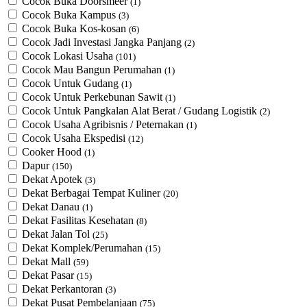
Cocok Buka Doorsmeer
(1)
Cocok Buka Kampus
(3)
Cocok Buka Kos-kosan
(6)
Cocok Jadi Investasi Jangka Panjang
(2)
Cocok Lokasi Usaha
(101)
Cocok Mau Bangun Perumahan
(1)
Cocok Untuk Gudang
(1)
Cocok Untuk Perkebunan Sawit
(1)
Cocok Untuk ​Pangkalan Alat Berat / Gudang Logistik
(2)
Cocok Usaha Agribisnis / Peternakan
(1)
Cocok Usaha Ekspedisi
(12)
Cooker Hood
(1)
Dapur
(150)
Dekat Apotek
(3)
Dekat Berbagai Tempat Kuliner
(20)
Dekat Danau
(1)
Dekat Fasilitas Kesehatan
(8)
Dekat Jalan Tol
(25)
Dekat Komplek/Perumahan
(15)
Dekat Mall
(59)
Dekat Pasar
(15)
Dekat Perkantoran
(3)
Dekat Pusat Pembelanjaan
(75)