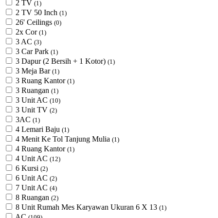
2 TV
(1)
2 TV 50 Inch
(1)
26' Ceilings
(0)
2x Cor
(1)
3 AC
(3)
3 Car Park
(1)
3 Dapur (2 Bersih + 1 Kotor)
(1)
3 Meja Bar
(1)
3 Ruang Kantor
(1)
3 Ruangan
(1)
3 Unit AC
(10)
3 Unit TV
(2)
3AC
(1)
4 Lemari Baju
(1)
4 Menit Ke Tol Tanjung Mulia
(1)
4 Ruang Kantor
(1)
4 Unit AC
(12)
6 Kursi
(2)
6 Unit AC
(2)
7 Unit AC
(4)
8 Ruangan
(2)
8 Unit Rumah Mes Karyawan Ukuran 6 X 13
(1)
AC
(109)