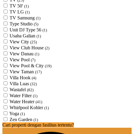
(25)
TV 50'
(1)
TV LG
(1)
TV Samsung
(1)
Type Studio
(5)
Unit DJ Type 56
(1)
Usaha Galian
(1)
View City
(25)
View Club House
(2)
View Danau
(1)
View Pool
(7)
View Pool & City
(19)
View Taman
(17)
Villa Hook
(4)
Villa Luas
(32)
Wastafel
(82)
Water Filter
(1)
Water Heater
(41)
Whirlpool Kohler
(1)
Yoga
(1)
Zen Garden
(1)
Cari properti dengan fasilitas tertentu?