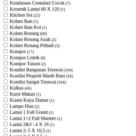
Kendaraan Container Cocok
(7)
Keramik Lantai 60 X 120
(1)
Kitchen Set
(22)
Kolam Ikan
(1)
Kolam Ikan Koi
(1)
Kolam Renang
(68)
Kolam Renang Anak
(2)
Kolam Renang Pribadi
(3)
Kompor
(17)
Kompor Listrik
(8)
Kompor Tanam
(2)
Kondisi Bangunan Terawat
(104)
Kondisi Properti Masih Baru
(34)
Kondisi Sangat Terawat
(104)
Kulkas
(46)
Kursi Makan
(1)
Kusen Kayu Damar
(1)
Lampu Hias
(2)
Lantai 1 Full Granit
(1)
Lantai 1+2 Full Marmer
(1)
Lantai 2&3 : 4 X 16
(1)
Lantai 2: 5 X 10,5
(1)