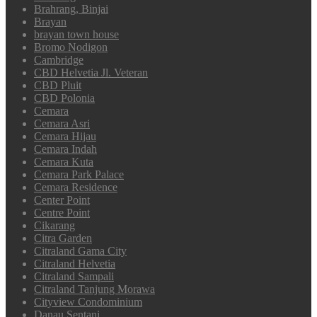
Brahrang, Binjai
Brayan
brayan town house
Bromo Nodigon
Cambridge
CBD Helvetia Jl. Veteran
CBD Pluit
CBD Polonia
Cemara
Cemara Asri
Cemara Hijau
Cemara Indah
Cemara Kuta
Cemara Park Palace
Cemara Residence
Center Point
Centre Point
Cikarang
Citra Garden
Citraland Gama City
Citraland Helvetia
Citraland Sampali
Citraland Tanjung Morawa
Cityview Condominium
Danau Sentani