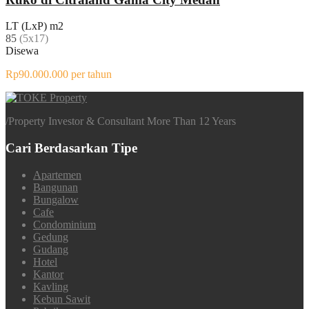
LT (LxP) m2
85
(5x17)
Disewa
Rp90.000.000 per tahun
/
Property Investor & Consultant More Than 12 Years
Cari Berdasarkan Tipe
Apartemen
Bangunan
Bungalow
Cafe
Condominium
Gedung
Gudang
Hotel
Kantor
Kavling
Kebun Sawit