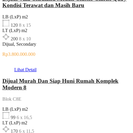
Kondisi Terawat dan Masih Baru
LB (LxP) m2
120
8 x 15
LT (LxP) m2
200
8 x 10
Dijual, Secondary
Rp3.800.000.000
Lihat Detail
Dijual Murah Dan Siap Huni Rumah Komplek
Modern 8
Blok C8E
LB (LxP) m2
99
6 x 16,5
LT (LxP) m2
170
6 x 11,5