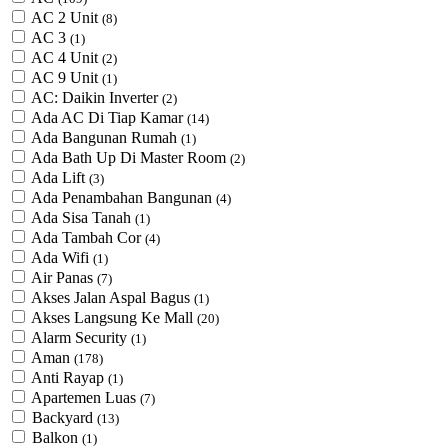
AC 2 Unit
(8)
AC 3
(1)
AC 4 Unit
(2)
AC 9 Unit
(1)
AC: Daikin Inverter
(2)
Ada AC Di Tiap Kamar
(14)
Ada Bangunan Rumah
(1)
Ada Bath Up Di Master Room
(2)
Ada Lift
(3)
Ada Penambahan Bangunan
(4)
Ada Sisa Tanah
(1)
Ada Tambah Cor
(4)
Ada Wifi
(1)
Air Panas
(7)
Akses Jalan Aspal Bagus
(1)
Akses Langsung Ke Mall
(20)
Alarm Security
(1)
Aman
(178)
Anti Rayap
(1)
Apartemen Luas
(7)
Backyard
(13)
Balkon
(1)