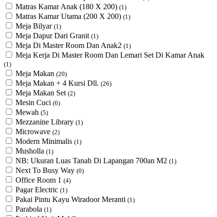
Matras Kamar Anak (180 X 200)
(1)
Matras Kamar Utama (200 X 200)
(1)
Meja Bilyar
(1)
Meja Dapur Dari Granit
(1)
Meja Di Master Room Dan Anak2
(1)
Meja Kerja Di Master Room Dan Lemari Set Di Kamar Anak
(1)
Meja Makan
(20)
Meja Makan + 4 Kursi Dll.
(26)
Meja Makan Set
(2)
Mesin Cuci
(6)
Mewah
(5)
Mezzanine Library
(1)
Microwave
(2)
Modern Minimalis
(1)
Musholla
(1)
NB: Ukuran Luas Tanah Di Lapangan 700an M2
(1)
Next To Busy Way
(0)
Office Room 1
(4)
Pagar Electric
(1)
Pakai Pintu Kayu Wiradoor Meranti
(1)
Parabola
(1)