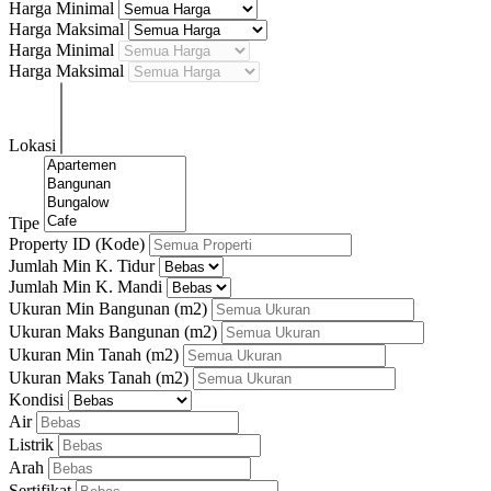
Harga Minimal
Harga Maksimal
Harga Minimal
Harga Maksimal
Lokasi
Tipe
Property ID (Kode)
Jumlah Min K. Tidur
Jumlah Min K. Mandi
Ukuran Min Bangunan
(m2)
Ukuran Maks Bangunan
(m2)
Ukuran Min Tanah
(m2)
Ukuran Maks Tanah
(m2)
Kondisi
Air
Listrik
Arah
Sertifikat