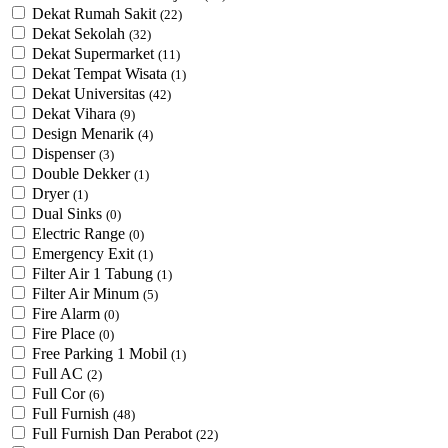
Dekat Rumah Sakit
(22)
Dekat Sekolah
(32)
Dekat Supermarket
(11)
Dekat Tempat Wisata
(1)
Dekat Universitas
(42)
Dekat Vihara
(9)
Design Menarik
(4)
Dispenser
(3)
Double Dekker
(1)
Dryer
(1)
Dual Sinks
(0)
Electric Range
(0)
Emergency Exit
(1)
Filter Air 1 Tabung
(1)
Filter Air Minum
(5)
Fire Alarm
(0)
Fire Place
(0)
Free Parking 1 Mobil
(1)
Full AC
(2)
Full Cor
(6)
Full Furnish
(48)
Full Furnish Dan Perabot
(22)