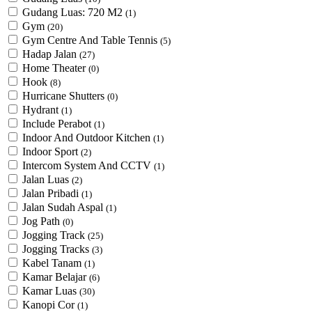
Gudang Luas: 720 M2
(1)
Gym
(20)
Gym Centre And Table Tennis
(5)
Hadap Jalan
(27)
Home Theater
(0)
Hook
(8)
Hurricane Shutters
(0)
Hydrant
(1)
Include Perabot
(1)
Indoor And Outdoor Kitchen
(1)
Indoor Sport
(2)
Intercom System And CCTV
(1)
Jalan Luas
(2)
Jalan Pribadi
(1)
Jalan Sudah Aspal
(1)
Jog Path
(0)
Jogging Track
(25)
Jogging Tracks
(3)
Kabel Tanam
(1)
Kamar Belajar
(6)
Kamar Luas
(30)
Kanopi Cor
(1)