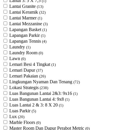
Lantai 3: 5 X 7,5
(1)
Lantai Granite
(13)
Lantai Keramik
(32)
Lantai Marmer
(1)
Lantai Mezzanine
(3)
Lapangan Basket
(1)
Lapangan Parkir
(1)
Lapangan Tennis
(4)
Laundry
(1)
Laundry Room
(0)
Lawn
(0)
Lemari Besi 4 Tingkat
(1)
Lemari Dapur
(37)
Lemari Pakaian
(26)
Lingkungan Nyaman Dan Tenang
(72)
Lokasi Strategis
(238)
Luas Bangunan Lantai 2&3: 9x16
(1)
Luas Bangunan Lantai 4: 9x8
(1)
Luas Lantai 2 & 3: 8 X 20
(1)
Luas Parkir
(5)
Lux
(20)
Marble Floors
(0)
Master Room Dan Dapur Perabot Metric
(0)