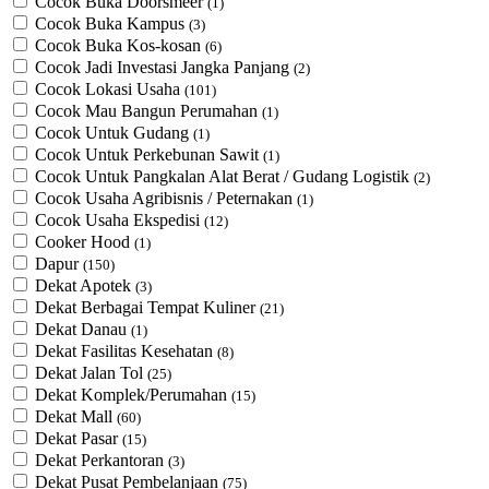
Cocok Buka Doorsmeer
(1)
Cocok Buka Kampus
(3)
Cocok Buka Kos-kosan
(6)
Cocok Jadi Investasi Jangka Panjang
(2)
Cocok Lokasi Usaha
(101)
Cocok Mau Bangun Perumahan
(1)
Cocok Untuk Gudang
(1)
Cocok Untuk Perkebunan Sawit
(1)
Cocok Untuk ​Pangkalan Alat Berat / Gudang Logistik
(2)
Cocok Usaha Agribisnis / Peternakan
(1)
Cocok Usaha Ekspedisi
(12)
Cooker Hood
(1)
Dapur
(150)
Dekat Apotek
(3)
Dekat Berbagai Tempat Kuliner
(21)
Dekat Danau
(1)
Dekat Fasilitas Kesehatan
(8)
Dekat Jalan Tol
(25)
Dekat Komplek/Perumahan
(15)
Dekat Mall
(60)
Dekat Pasar
(15)
Dekat Perkantoran
(3)
Dekat Pusat Pembelanjaan
(75)