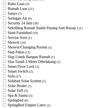
Ruko Luas
(3)
Rumah Luas
(21)
Sanyo
(7)
Saringan Air
(0)
Security 24 Jam
(38)
Sekeliling Rumah Sudah Pasang Anti Rayap )
(1)
Semi Furnished
(19)
Servise Area
(1)
Shower
(16)
Shower/Changing Rooms
(1)
Siap Pakai
(12)
Siap Untuk Bangun Rumah
(1)
Sisa Tanah 2 Meter Dibelakang
(1)
Smart Door Lock
(2)
Smart Switch
(2)
Sofa
(37)
Solahart Solar System
(1)
Solar Heater
(1)
Solar Tuff
(3)
Spa & Sauna
(3)
Springbed
(6)
SpringBed Empire Latex
(1)