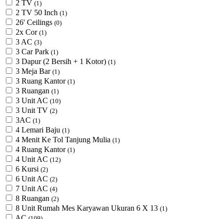
2 TV
(1)
2 TV 50 Inch
(1)
26' Ceilings
(0)
2x Cor
(1)
3 AC
(3)
3 Car Park
(1)
3 Dapur (2 Bersih + 1 Kotor)
(1)
3 Meja Bar
(1)
3 Ruang Kantor
(1)
3 Ruangan
(1)
3 Unit AC
(10)
3 Unit TV
(2)
3AC
(1)
4 Lemari Baju
(1)
4 Menit Ke Tol Tanjung Mulia
(1)
4 Ruang Kantor
(1)
4 Unit AC
(12)
6 Kursi
(2)
6 Unit AC
(2)
7 Unit AC
(4)
8 Ruangan
(2)
8 Unit Rumah Mes Karyawan Ukuran 6 X 13
(1)
AC
(109)