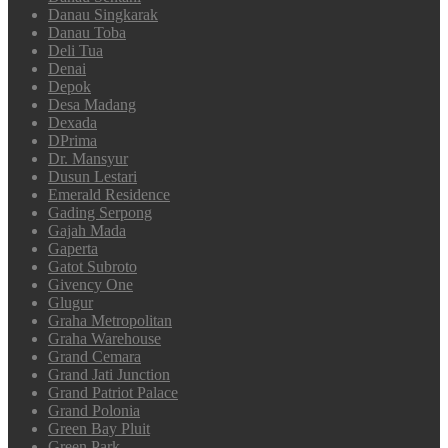
Danau Singkarak
Danau Toba
Deli Tua
Denai
Depok
Desa Madang
Dexada
DPrima
Dr. Mansyur
Dusun Lestari
Emerald Residence
Gading Serpong
Gajah Mada
Gaperta
Gatot Subroto
Givency One
Glugur
Graha Metropolitan
Graha Warehouse
Grand Cemara
Grand Jati Junction
Grand Patriot Palace
Grand Polonia
Green Bay Pluit
Green Park