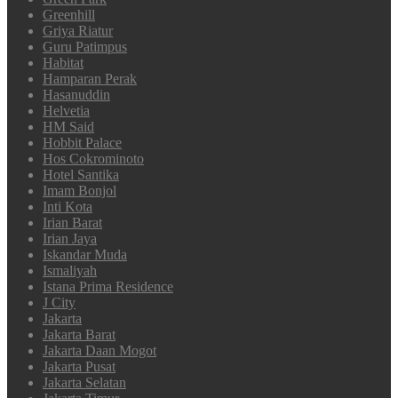
Greenhill
Griya Riatur
Guru Patimpus
Habitat
Hamparan Perak
Hasanuddin
Helvetia
HM Said
Hobbit Palace
Hos Cokrominoto
Hotel Santika
Imam Bonjol
Inti Kota
Irian Barat
Irian Jaya
Iskandar Muda
Ismaliyah
Istana Prima Residence
J City
Jakarta
Jakarta Barat
Jakarta Daan Mogot
Jakarta Pusat
Jakarta Selatan