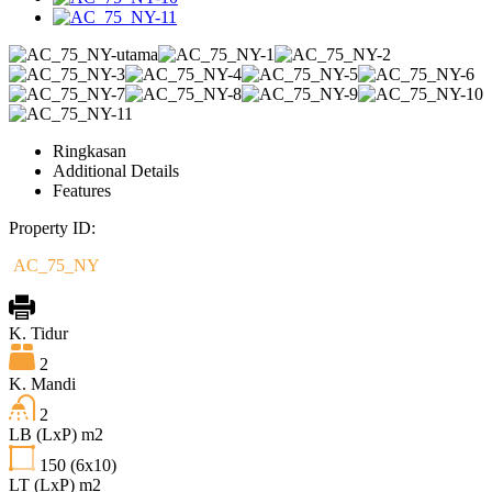
Ringkasan
Additional Details
Features
Property ID:
AC_75_NY
K. Tidur
2
K. Mandi
2
LB (LxP) m2
150
(6x10)
LT (LxP) m2