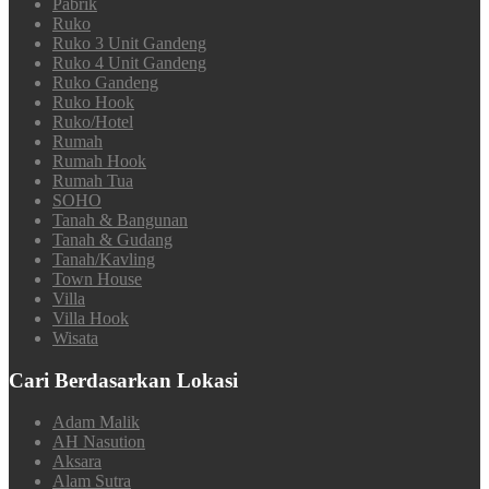
Pabrik
Ruko
Ruko 3 Unit Gandeng
Ruko 4 Unit Gandeng
Ruko Gandeng
Ruko Hook
Ruko/Hotel
Rumah
Rumah Hook
Rumah Tua
SOHO
Tanah & Bangunan
Tanah & Gudang
Tanah/Kavling
Town House
Villa
Villa Hook
Wisata
Cari Berdasarkan Lokasi
Adam Malik
AH Nasution
Aksara
Alam Sutra