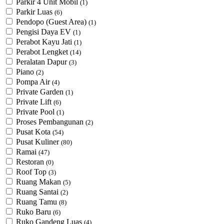
Parkir 4 Unit Mobil
(1)
Parkir Luas
(6)
Pendopo (Guest Area)
(1)
Pengisi Daya EV
(1)
Perabot Kayu Jati
(1)
Perabot Lengket
(14)
Peralatan Dapur
(3)
Piano
(2)
Pompa Air
(4)
Private Garden
(1)
Private Lift
(6)
Private Pool
(1)
Proses Pembangunan
(2)
Pusat Kota
(54)
Pusat Kuliner
(80)
Ramai
(47)
Restoran
(0)
Roof Top
(3)
Ruang Makan
(5)
Ruang Santai
(2)
Ruang Tamu
(8)
Ruko Baru
(6)
Ruko Gandeng Luas
(4)