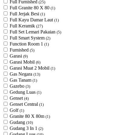
Full Furnished
(25)
Full Granite 80 X 80
(1)
Full Jerjak Besi
(1)
Full Kayu Damar Laut
(1)
Full Keramik
(27)
Full Set Lemari Pakaian
(5)
Full Smart System
(2)
Function Room 1
(1)
Furnished
(5)
Garasi
(9)
Garasi Mobil
(6)
Garasi Muat 2 Mobil
(1)
Gas Negara
(13)
Gas Tanam
(1)
Gazebo
(3)
Gedung Luas
(1)
Genset
(4)
Genset Central
(1)
Golf
(1)
Granite 80 X 80m
(1)
Gudang
(10)
Gudang 3 In 1
(2)
Gudang Luas
(10)