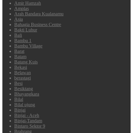
Amir Hamzah
Amplas
Arah Bandara Kualanamu
Asia
Bahagia Business Centre
Bakti Luhur
Bali
Bambu 1
Bambu Village
Barat
Batam
Batang Kuis
Bekasi
Belawan
berastagi
Besi
Besiktang
Bhayangkara
Bilal
Bilal ujung
Binjai
Binjai - Aceh
Binjai-Tandam
Bintaro Sektor 9
Brahrang