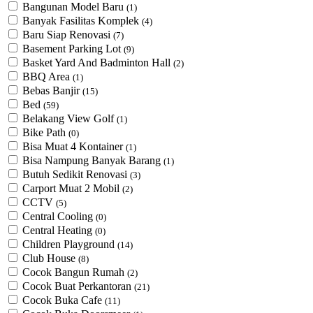
Bangunan Model Baru
(1)
Banyak Fasilitas Komplek
(4)
Baru Siap Renovasi
(7)
Basement Parking Lot
(9)
Basket Yard And Badminton Hall
(2)
BBQ Area
(1)
Bebas Banjir
(15)
Bed
(59)
Belakang View Golf
(1)
Bike Path
(0)
Bisa Muat 4 Kontainer
(1)
Bisa Nampung Banyak Barang
(1)
Butuh Sedikit Renovasi
(3)
Carport Muat 2 Mobil
(2)
CCTV
(5)
Central Cooling
(0)
Central Heating
(0)
Children Playground
(14)
Club House
(8)
Cocok Bangun Rumah
(2)
Cocok Buat Perkantoran
(21)
Cocok Buka Cafe
(11)