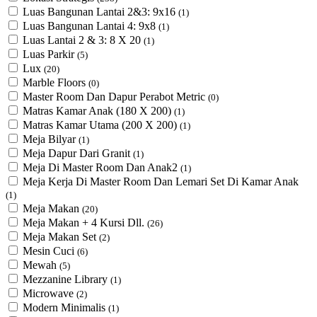
Luas Bangunan Lantai 2&3: 9x16
(1)
Luas Bangunan Lantai 4: 9x8
(1)
Luas Lantai 2 & 3: 8 X 20
(1)
Luas Parkir
(5)
Lux
(20)
Marble Floors
(0)
Master Room Dan Dapur Perabot Metric
(0)
Matras Kamar Anak (180 X 200)
(1)
Matras Kamar Utama (200 X 200)
(1)
Meja Bilyar
(1)
Meja Dapur Dari Granit
(1)
Meja Di Master Room Dan Anak2
(1)
Meja Kerja Di Master Room Dan Lemari Set Di Kamar Anak
(1)
Meja Makan
(20)
Meja Makan + 4 Kursi Dll.
(26)
Meja Makan Set
(2)
Mesin Cuci
(6)
Mewah
(5)
Mezzanine Library
(1)
Microwave
(2)
Modern Minimalis
(1)