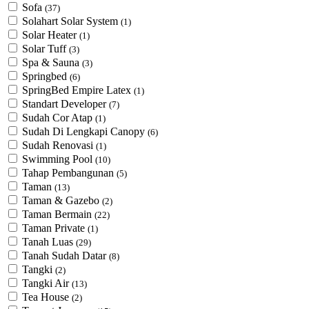
Sofa
(37)
Solahart Solar System
(1)
Solar Heater
(1)
Solar Tuff
(3)
Spa & Sauna
(3)
Springbed
(6)
SpringBed Empire Latex
(1)
Standart Developer
(7)
Sudah Cor Atap
(1)
Sudah Di Lengkapi Canopy
(6)
Sudah Renovasi
(1)
Swimming Pool
(10)
Tahap Pembangunan
(5)
Taman
(13)
Taman & Gazebo
(2)
Taman Bermain
(22)
Taman Private
(1)
Tanah Luas
(29)
Tanah Sudah Datar
(8)
Tangki
(2)
Tangki Air
(13)
Tea House
(2)