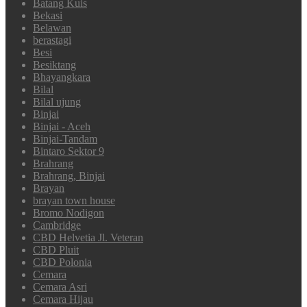
Batang Kuis
Bekasi
Belawan
berastagi
Besi
Besiktang
Bhayangkara
Bilal
Bilal ujung
Binjai
Binjai - Aceh
Binjai-Tandam
Bintaro Sektor 9
Brahrang
Brahrang, Binjai
Brayan
brayan town house
Bromo Nodigon
Cambridge
CBD Helvetia Jl. Veteran
CBD Pluit
CBD Polonia
Cemara
Cemara Asri
Cemara Hijau