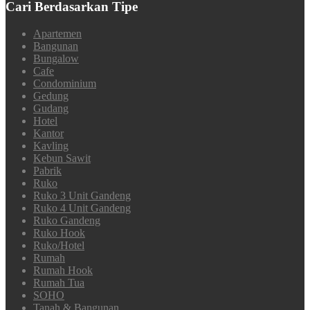
Cari Berdasarkan Tipe
Apartemen
Bangunan
Bungalow
Cafe
Condominium
Gedung
Gudang
Hotel
Kantor
Kavling
Kebun Sawit
Pabrik
Ruko
Ruko 3 Unit Gandeng
Ruko 4 Unit Gandeng
Ruko Gandeng
Ruko Hook
Ruko/Hotel
Rumah
Rumah Hook
Rumah Tua
SOHO
Tanah & Bangunan