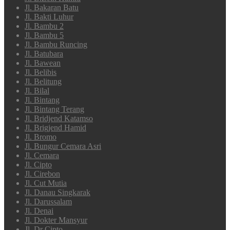
Jl. Bakaran Batu
Jl. Bakti Luhur
Jl. Bambu 2
Jl. Bambu 5
Jl. Bambu Runcing
Jl. Batubara
Jl. Bawean
Jl. Belibis
Jl. Belitung
Jl. Bilal
Jl. Bintang
Jl. Bintang Terang
Jl. Bridjend Katamso
Jl. Brigjend Hamid
Jl. Bromo
Jl. Bungur Cemara Asri
Jl. Cemara
Jl. Cipto
Jl. Cirebon
Jl. Cut Mutia
Jl. Danau Singkarak
Jl. Darussalam
Jl. Denai
Jl. Dokter Mansyur
Jl. Dr Cipto