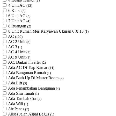
4 Ruang Kantor
(1)
4 Unit AC
(12)
6 Kursi
(2)
6 Unit AC
(2)
7 Unit AC
(4)
8 Ruangan
(2)
8 Unit Rumah Mes Karyawan Ukuran 6 X 13
(1)
AC
(109)
AC 2 Unit
(8)
AC 3
(1)
AC 4 Unit
(2)
AC 9 Unit
(1)
AC: Daikin Inverter
(2)
Ada AC Di Tiap Kamar
(14)
Ada Bangunan Rumah
(1)
Ada Bath Up Di Master Room
(2)
Ada Lift
(3)
Ada Penambahan Bangunan
(4)
Ada Sisa Tanah
(1)
Ada Tambah Cor
(4)
Ada Wifi
(1)
Air Panas
(7)
Akses Jalan Aspal Bagus
(1)