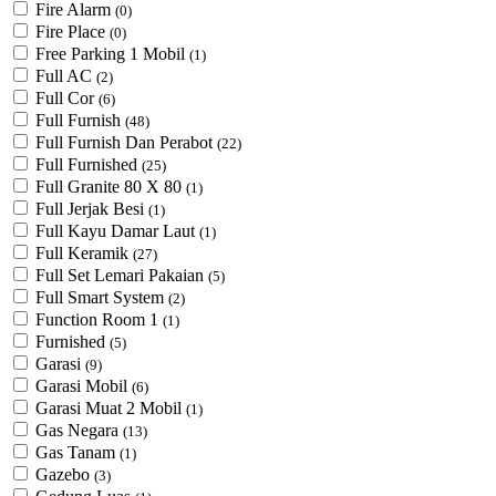
Fire Alarm
(0)
Fire Place
(0)
Free Parking 1 Mobil
(1)
Full AC
(2)
Full Cor
(6)
Full Furnish
(48)
Full Furnish Dan Perabot
(22)
Full Furnished
(25)
Full Granite 80 X 80
(1)
Full Jerjak Besi
(1)
Full Kayu Damar Laut
(1)
Full Keramik
(27)
Full Set Lemari Pakaian
(5)
Full Smart System
(2)
Function Room 1
(1)
Furnished
(5)
Garasi
(9)
Garasi Mobil
(6)
Garasi Muat 2 Mobil
(1)
Gas Negara
(13)
Gas Tanam
(1)
Gazebo
(3)