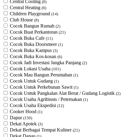
Central Cooling
(0)
Central Heating
(0)
Children Playground
(14)
Club House
(8)
Cocok Bangun Rumah
(2)
Cocok Buat Perkantoran
(21)
Cocok Buka Cafe
(11)
Cocok Buka Doorsmeer
(1)
Cocok Buka Kampus
(3)
Cocok Buka Kos-kosan
(6)
Cocok Jadi Investasi Jangka Panjang
(2)
Cocok Lokasi Usaha
(101)
Cocok Mau Bangun Perumahan
(1)
Cocok Untuk Gudang
(1)
Cocok Untuk Perkebunan Sawit
(1)
Cocok Untuk ​Pangkalan Alat Berat / Gudang Logistik
(2)
Cocok Usaha Agribisnis / Peternakan
(1)
Cocok Usaha Ekspedisi
(12)
Cooker Hood
(1)
Dapur
(150)
Dekat Apotek
(3)
Dekat Berbagai Tempat Kuliner
(21)
Dekat Danau
(1)