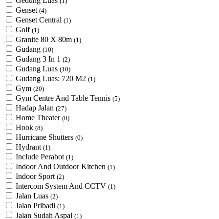
Gedung Luas
(1)
Genset
(4)
Genset Central
(1)
Golf
(1)
Granite 80 X 80m
(1)
Gudang
(10)
Gudang 3 In 1
(2)
Gudang Luas
(10)
Gudang Luas: 720 M2
(1)
Gym
(20)
Gym Centre And Table Tennis
(5)
Hadap Jalan
(27)
Home Theater
(0)
Hook
(8)
Hurricane Shutters
(0)
Hydrant
(1)
Include Perabot
(1)
Indoor And Outdoor Kitchen
(1)
Indoor Sport
(2)
Intercom System And CCTV
(1)
Jalan Luas
(2)
Jalan Pribadi
(1)
Jalan Sudah Aspal
(1)