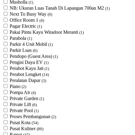
Musholla
(1)
NB: Ukuran Luas Tanah Di Lapangan 700an M2
(1)
Next To Busy Way
(0)
Office Room 1
(4)
Pagar Electric
(1)
Pakai Pintu Kayu Wiradoor Meranti
(1)
Parabola
(1)
Parkir 4 Unit Mobil
(1)
Parkir Luas
(6)
Pendopo (Guest Area)
(1)
Pengisi Daya EV
(1)
Perabot Kayu Jati
(1)
Perabot Lengket
(14)
Peralatan Dapur
(3)
Piano
(2)
Pompa Air
(4)
Private Garden
(1)
Private Lift
(6)
Private Pool
(1)
Proses Pembangunan
(2)
Pusat Kota
(54)
Pusat Kuliner
(80)
Ramai
(47)