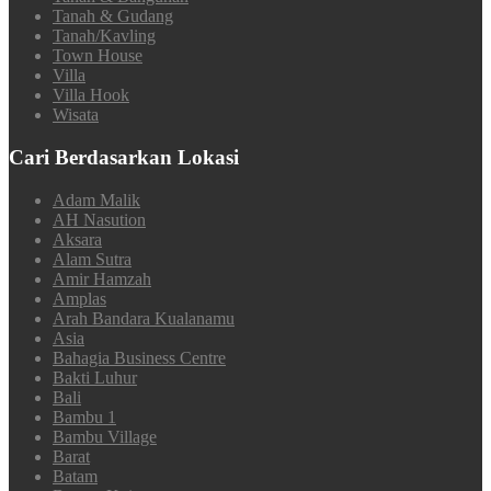
Tanah & Gudang
Tanah/Kavling
Town House
Villa
Villa Hook
Wisata
Cari Berdasarkan Lokasi
Adam Malik
AH Nasution
Aksara
Alam Sutra
Amir Hamzah
Amplas
Arah Bandara Kualanamu
Asia
Bahagia Business Centre
Bakti Luhur
Bali
Bambu 1
Bambu Village
Barat
Batam