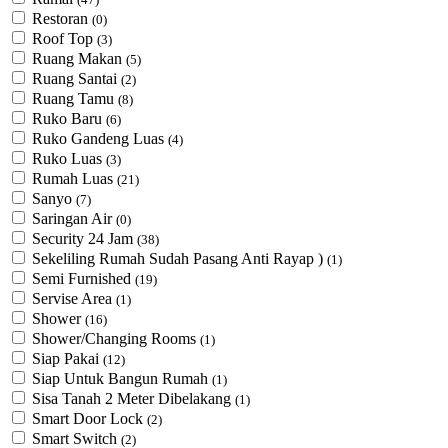
Restoran
(0)
Roof Top
(3)
Ruang Makan
(5)
Ruang Santai
(2)
Ruang Tamu
(8)
Ruko Baru
(6)
Ruko Gandeng Luas
(4)
Ruko Luas
(3)
Rumah Luas
(21)
Sanyo
(7)
Saringan Air
(0)
Security 24 Jam
(38)
Sekeliling Rumah Sudah Pasang Anti Rayap )
(1)
Semi Furnished
(19)
Servise Area
(1)
Shower
(16)
Shower/Changing Rooms
(1)
Siap Pakai
(12)
Siap Untuk Bangun Rumah
(1)
Sisa Tanah 2 Meter Dibelakang
(1)
Smart Door Lock
(2)
Smart Switch
(2)