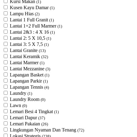
Kursi Makan
(1)
Kusen Kayu Damar
(1)
Lampu Hias
(2)
Lantai 1 Full Granit
(1)
Lantai 1+2 Full Marmer
(1)
Lantai 2&3 : 4 X 16
(1)
Lantai 2: 5 X 10,5
(1)
Lantai 3: 5 X 7,5
(1)
Lantai Granite
(13)
Lantai Keramik
(32)
Lantai Marmer
(1)
Lantai Mezzanine
(3)
Lapangan Basket
(1)
Lapangan Parkir
(1)
Lapangan Tennis
(4)
Laundry
(1)
Laundry Room
(0)
Lawn
(0)
Lemari Besi 4 Tingkat
(1)
Lemari Dapur
(37)
Lemari Pakaian
(26)
Lingkungan Nyaman Dan Tenang
(72)
Lokasi Strategis
(238)