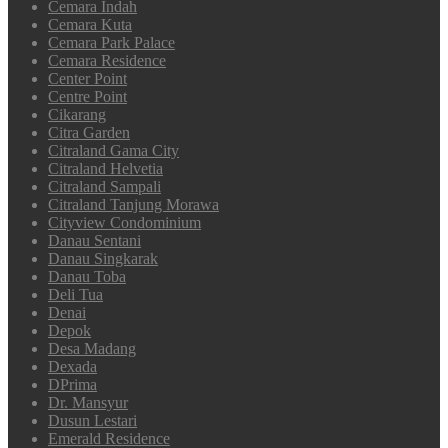
Cemara Indah
Cemara Kuta
Cemara Park Palace
Cemara Residence
Center Point
Centre Point
Cikarang
Citra Garden
Citraland Gama City
Citraland Helvetia
Citraland Sampali
Citraland Tanjung Morawa
Cityview Condominium
Danau Sentani
Danau Singkarak
Danau Toba
Deli Tua
Denai
Depok
Desa Madang
Dexada
DPrima
Dr. Mansyur
Dusun Lestari
Emerald Residence