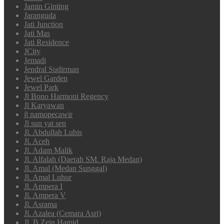
Jamin Ginting
Jaranguda
Jati Junction
Jati Mas
Jati Residence
JCity
Jemadi
Jendral Sudirman
Jewel Garden
Jewel Park
Jl Bono Harmoni Regency
Jl Karyawan
jl namopecawir
Jl sun yat sen
Jl. Abdullah Lubis
Jl. Aceh
Jl. Adam Malik
Jl. Alfalah (Daerah SM. Raja Medan)
Jl. Amal (Medan Sunggal)
Jl. Amal Luhur
Jl. Ampera I
Jl. Ampera V
Jl. Asrama
Jl. Azalea (Cemara Asri)
Jl. B.Zein Hamid