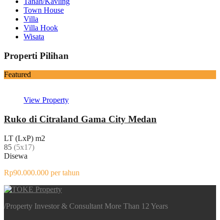
Tanah/Kavling
Town House
Villa
Villa Hook
Wisata
Properti Pilihan
Featured
View Property
Ruko di Citraland Gama City Medan
LT (LxP) m2
85
(5x17)
Disewa
Rp90.000.000 per tahun
/
Property Investor & Consultant More Than 12 Years