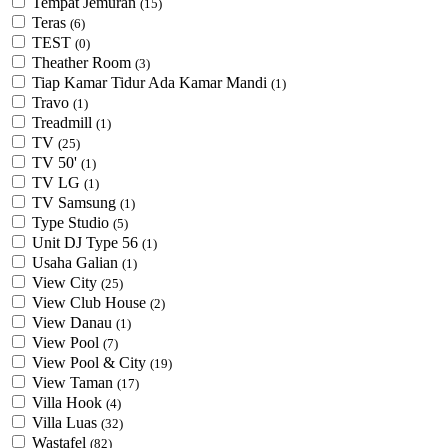
Tempat Jemuran
(15)
Teras
(6)
TEST
(0)
Theather Room
(3)
Tiap Kamar Tidur Ada Kamar Mandi
(1)
Travo
(1)
Treadmill
(1)
TV
(25)
TV 50'
(1)
TV LG
(1)
TV Samsung
(1)
Type Studio
(5)
Unit DJ Type 56
(1)
Usaha Galian
(1)
View City
(25)
View Club House
(2)
View Danau
(1)
View Pool
(7)
View Pool & City
(19)
View Taman
(17)
Villa Hook
(4)
Villa Luas
(32)
Wastafel
(82)