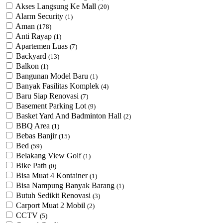
Akses Langsung Ke Mall
(20)
Alarm Security
(1)
Aman
(178)
Anti Rayap
(1)
Apartemen Luas
(7)
Backyard
(13)
Balkon
(1)
Bangunan Model Baru
(1)
Banyak Fasilitas Komplek
(4)
Baru Siap Renovasi
(7)
Basement Parking Lot
(9)
Basket Yard And Badminton Hall
(2)
BBQ Area
(1)
Bebas Banjir
(15)
Bed
(59)
Belakang View Golf
(1)
Bike Path
(0)
Bisa Muat 4 Kontainer
(1)
Bisa Nampung Banyak Barang
(1)
Butuh Sedikit Renovasi
(3)
Carport Muat 2 Mobil
(2)
CCTV
(5)