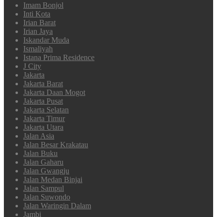
Imam Bonjol
Inti Kota
Irian Barat
Irian Jaya
Iskandar Muda
Ismaliyah
Istana Prima Residence
J City
Jakarta
Jakarta Barat
Jakarta Daan Mogot
Jakarta Pusat
Jakarta Selatan
Jakarta Timur
Jakarta Utara
Jalan Asia
Jalan Besar Krakatau
Jalan Buku
Jalan Gaharu
Jalan Gwangju
Jalan Medan Binjai
Jalan Sampul
Jalan Suwondo
Jalan Waringin Dalam
Jambi