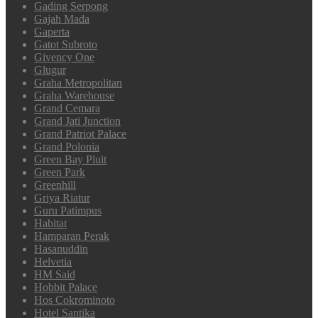
Gading Serpong
Gajah Mada
Gaperta
Gatot Subroto
Givency One
Glugur
Graha Metropolitan
Graha Warehouse
Grand Cemara
Grand Jati Junction
Grand Patriot Palace
Grand Polonia
Green Bay Pluit
Green Park
Greenhill
Griya Riatur
Guru Patimpus
Habitat
Hamparan Perak
Hasanuddin
Helvetia
HM Said
Hobbit Palace
Hos Cokrominoto
Hotel Santika