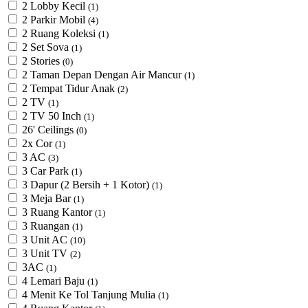
2 Lobby Kecil
(1)
2 Parkir Mobil
(4)
2 Ruang Koleksi
(1)
2 Set Sova
(1)
2 Stories
(0)
2 Taman Depan Dengan Air Mancur
(1)
2 Tempat Tidur Anak
(2)
2 TV
(1)
2 TV 50 Inch
(1)
26' Ceilings
(0)
2x Cor
(1)
3 AC
(3)
3 Car Park
(1)
3 Dapur (2 Bersih + 1 Kotor)
(1)
3 Meja Bar
(1)
3 Ruang Kantor
(1)
3 Ruangan
(1)
3 Unit AC
(10)
3 Unit TV
(2)
3AC
(1)
4 Lemari Baju
(1)
4 Menit Ke Tol Tanjung Mulia
(1)