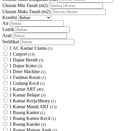
Ukuran Min Tanah
(m2)
Ukuran Maks Tanah
(m2)
Kondisi
Air
Listrik
Arah
Sertifikat
1 AC Kamar Utama
(1)
1 Carport
(13)
1 Dapur Bersih
(3)
1 Dapur Kotor
(3)
1 Drier Machine
(1)
1 Fasilitas Room
(1)
1 Gudang Kecil
(1)
1 Kamar ART
(40)
1 Kamar Belajar
(3)
1 Kamar Kerja/library
(1)
1 Kamar Mandi ART
(13)
1 Ruang Kantor
(1)
1 Ruang Kantor Kecil
(1)
1 Ruang Karoke
(2)
1 Ruang Mainan Anak
(1)