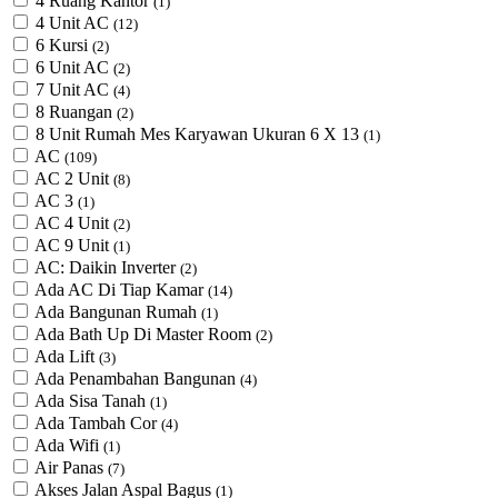
4 Ruang Kantor
(1)
4 Unit AC
(12)
6 Kursi
(2)
6 Unit AC
(2)
7 Unit AC
(4)
8 Ruangan
(2)
8 Unit Rumah Mes Karyawan Ukuran 6 X 13
(1)
AC
(109)
AC 2 Unit
(8)
AC 3
(1)
AC 4 Unit
(2)
AC 9 Unit
(1)
AC: Daikin Inverter
(2)
Ada AC Di Tiap Kamar
(14)
Ada Bangunan Rumah
(1)
Ada Bath Up Di Master Room
(2)
Ada Lift
(3)
Ada Penambahan Bangunan
(4)
Ada Sisa Tanah
(1)
Ada Tambah Cor
(4)
Ada Wifi
(1)
Air Panas
(7)
Akses Jalan Aspal Bagus
(1)