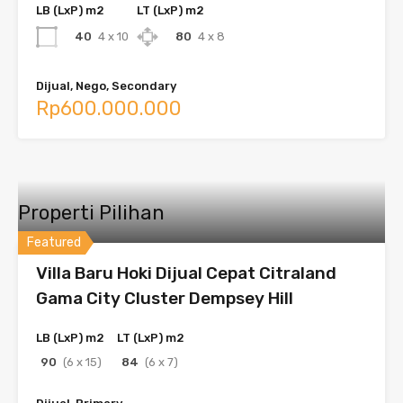
LB (LxP) m2
LT (LxP) m2
40
4 x 10
80
4 x 8
Dijual, Nego, Secondary
Rp600.000.000
Properti Pilihan
Featured
Villa Baru Hoki Dijual Cepat Citraland
Gama City Cluster Dempsey Hill
LB (LxP) m2
LT (LxP) m2
90
(6 x 15)
84
(6 x 7)