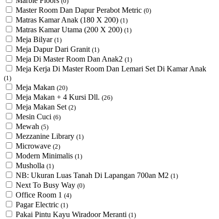
Marble Floors
(0)
Master Room Dan Dapur Perabot Metric
(0)
Matras Kamar Anak (180 X 200)
(1)
Matras Kamar Utama (200 X 200)
(1)
Meja Bilyar
(1)
Meja Dapur Dari Granit
(1)
Meja Di Master Room Dan Anak2
(1)
Meja Kerja Di Master Room Dan Lemari Set Di Kamar Anak
(1)
Meja Makan
(20)
Meja Makan + 4 Kursi Dll.
(26)
Meja Makan Set
(2)
Mesin Cuci
(6)
Mewah
(5)
Mezzanine Library
(1)
Microwave
(2)
Modern Minimalis
(1)
Musholla
(1)
NB: Ukuran Luas Tanah Di Lapangan 700an M2
(1)
Next To Busy Way
(0)
Office Room 1
(4)
Pagar Electric
(1)
Pakai Pintu Kayu Wiradoor Meranti
(1)