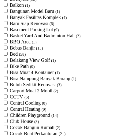
Balkon
(1)
Bangunan Model Baru
(1)
Banyak Fasilitas Komplek
(4)
Baru Siap Renovasi
(6)
Basement Parking Lot
(9)
Basket Yard And Badminton Hall
(2)
BBQ Area
(1)
Bebas Banjir
(15)
Bed
(58)
Belakang View Golf
(1)
Bike Path
(0)
Bisa Muat 4 Kontainer
(1)
Bisa Nampung Banyak Barang
(1)
Butuh Sedikit Renovasi
(3)
Carport Muat 2 Mobil
(2)
CCTV
(5)
Central Cooling
(0)
Central Heating
(0)
Children Playground
(14)
Club House
(8)
Cocok Bangun Rumah
(2)
Cocok Buat Perkantoran
(21)