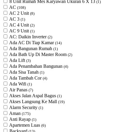
8 Unit Rumah Mes Karyawan Ukuran 6 X 13
(1)
AC
(108)
AC 2 Unit
(8)
AC 3
(1)
AC 4 Unit
(2)
AC 9 Unit
(1)
AC: Daikin Inverter
(2)
Ada AC Di Tiap Kamar
(14)
Ada Bangunan Rumah
(1)
Ada Bath Up Di Master Room
(2)
Ada Lift
(3)
Ada Penambahan Bangunan
(4)
Ada Sisa Tanah
(1)
Ada Tambah Cor
(4)
Ada Wifi
(1)
Air Panas
(7)
Akses Jalan Aspal Bagus
(1)
Akses Langsung Ke Mall
(19)
Alarm Security
(1)
Aman
(175)
Anti Rayap
(1)
Apartemen Luas
(6)
Backyard
(13)