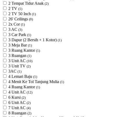
2 Tempat Tidur Anak
(2)
2 TV
(1)
2 TV 50 Inch
(1)
26' Ceilings
(0)
2x Cor
(1)
3 AC
(3)
3 Car Park
(1)
3 Dapur (2 Bersih + 1 Kotor)
(1)
3 Meja Bar
(1)
3 Ruang Kantor
(1)
3 Ruangan
(1)
3 Unit AC
(10)
3 Unit TV
(2)
3AC
(1)
4 Lemari Baju
(1)
4 Menit Ke Tol Tanjung Mulia
(1)
4 Ruang Kantor
(1)
4 Unit AC
(12)
6 Kursi
(2)
6 Unit AC
(2)
7 Unit AC
(4)
8 Ruangan
(2)