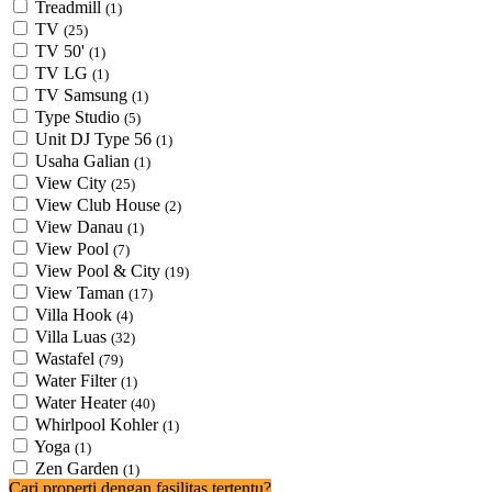
Treadmill
(1)
TV
(25)
TV 50'
(1)
TV LG
(1)
TV Samsung
(1)
Type Studio
(5)
Unit DJ Type 56
(1)
Usaha Galian
(1)
View City
(25)
View Club House
(2)
View Danau
(1)
View Pool
(7)
View Pool & City
(19)
View Taman
(17)
Villa Hook
(4)
Villa Luas
(32)
Wastafel
(79)
Water Filter
(1)
Water Heater
(40)
Whirlpool Kohler
(1)
Yoga
(1)
Zen Garden
(1)
Cari properti dengan fasilitas tertentu?