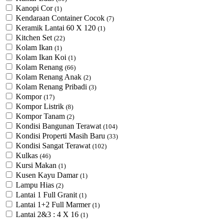
Kanopi Cor
(1)
Kendaraan Container Cocok
(7)
Keramik Lantai 60 X 120
(1)
Kitchen Set
(22)
Kolam Ikan
(1)
Kolam Ikan Koi
(1)
Kolam Renang
(66)
Kolam Renang Anak
(2)
Kolam Renang Pribadi
(3)
Kompor
(17)
Kompor Listrik
(8)
Kompor Tanam
(2)
Kondisi Bangunan Terawat
(104)
Kondisi Properti Masih Baru
(33)
Kondisi Sangat Terawat
(102)
Kulkas
(46)
Kursi Makan
(1)
Kusen Kayu Damar
(1)
Lampu Hias
(2)
Lantai 1 Full Granit
(1)
Lantai 1+2 Full Marmer
(1)
Lantai 2&3 : 4 X 16
(1)