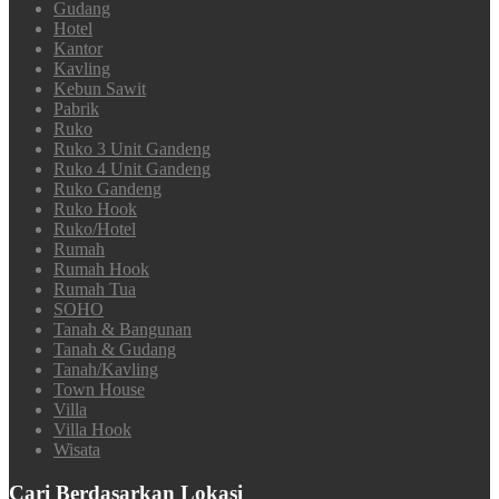
Gudang
Hotel
Kantor
Kavling
Kebun Sawit
Pabrik
Ruko
Ruko 3 Unit Gandeng
Ruko 4 Unit Gandeng
Ruko Gandeng
Ruko Hook
Ruko/Hotel
Rumah
Rumah Hook
Rumah Tua
SOHO
Tanah & Bangunan
Tanah & Gudang
Tanah/Kavling
Town House
Villa
Villa Hook
Wisata
Cari Berdasarkan Lokasi