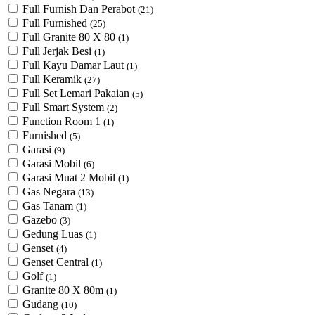
Full Furnish Dan Perabot
(21)
Full Furnished
(25)
Full Granite 80 X 80
(1)
Full Jerjak Besi
(1)
Full Kayu Damar Laut
(1)
Full Keramik
(27)
Full Set Lemari Pakaian
(5)
Full Smart System
(2)
Function Room 1
(1)
Furnished
(5)
Garasi
(9)
Garasi Mobil
(6)
Garasi Muat 2 Mobil
(1)
Gas Negara
(13)
Gas Tanam
(1)
Gazebo
(3)
Gedung Luas
(1)
Genset
(4)
Genset Central
(1)
Golf
(1)
Granite 80 X 80m
(1)
Gudang
(10)