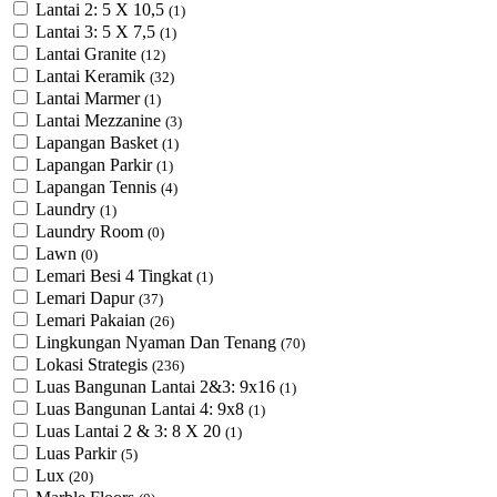
Lantai 2: 5 X 10,5
(1)
Lantai 3: 5 X 7,5
(1)
Lantai Granite
(12)
Lantai Keramik
(32)
Lantai Marmer
(1)
Lantai Mezzanine
(3)
Lapangan Basket
(1)
Lapangan Parkir
(1)
Lapangan Tennis
(4)
Laundry
(1)
Laundry Room
(0)
Lawn
(0)
Lemari Besi 4 Tingkat
(1)
Lemari Dapur
(37)
Lemari Pakaian
(26)
Lingkungan Nyaman Dan Tenang
(70)
Lokasi Strategis
(236)
Luas Bangunan Lantai 2&3: 9x16
(1)
Luas Bangunan Lantai 4: 9x8
(1)
Luas Lantai 2 & 3: 8 X 20
(1)
Luas Parkir
(5)
Lux
(20)