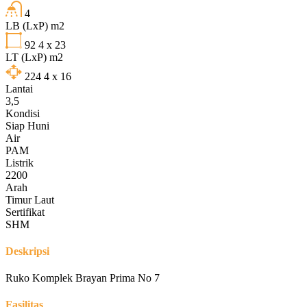
4
LB (LxP) m2
92
4 x 23
LT (LxP) m2
224
4 x 16
Lantai
3,5
Kondisi
Siap Huni
Air
PAM
Listrik
2200
Arah
Timur Laut
Sertifikat
SHM
Deskripsi
Ruko Komplek Brayan Prima No 7
Fasilitas