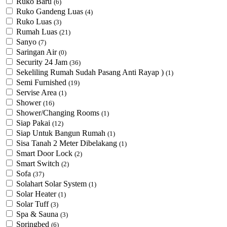
Ruko Baru
(6)
Ruko Gandeng Luas
(4)
Ruko Luas
(3)
Rumah Luas
(21)
Sanyo
(7)
Saringan Air
(0)
Security 24 Jam
(36)
Sekeliling Rumah Sudah Pasang Anti Rayap )
(1)
Semi Furnished
(19)
Servise Area
(1)
Shower
(16)
Shower/Changing Rooms
(1)
Siap Pakai
(12)
Siap Untuk Bangun Rumah
(1)
Sisa Tanah 2 Meter Dibelakang
(1)
Smart Door Lock
(2)
Smart Switch
(2)
Sofa
(37)
Solahart Solar System
(1)
Solar Heater
(1)
Solar Tuff
(3)
Spa & Sauna
(3)
Springbed
(6)