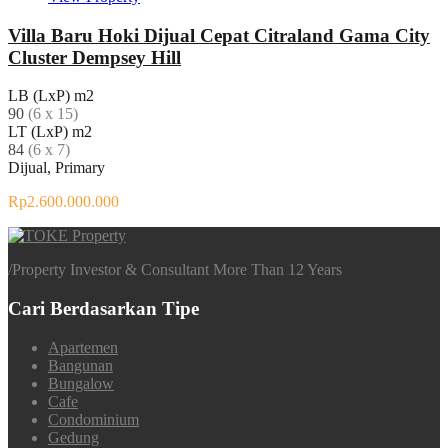
Villa Baru Hoki Dijual Cepat Citraland Gama City
Cluster Dempsey Hill
LB (LxP) m2
90
(6 x 15)
LT (LxP) m2
84
(6 x 7)
Dijual, Primary
Rp2.600.000.000
/
Property Investor & Consultant More Than 12 Years
Cari Berdasarkan Tipe
Apartemen
Bangunan
Bungalow
Cafe
Condominium
Gedung