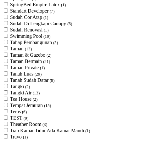
SpringBed Empire Latex
(1)
Standart Developer
(7)
Sudah Cor Atap
(1)
Sudah Di Lengkapi Canopy
(6)
Sudah Renovasi
(1)
Swimming Pool
(10)
Tahap Pembangunan
(5)
Taman
(13)
Taman & Gazebo
(2)
Taman Bermain
(21)
Taman Private
(1)
Tanah Luas
(29)
Tanah Sudah Datar
(8)
Tangki
(2)
Tangki Air
(13)
Tea House
(2)
Tempat Jemuran
(15)
Teras
(6)
TEST
(0)
Theather Room
(3)
Tiap Kamar Tidur Ada Kamar Mandi
(1)
Travo
(1)