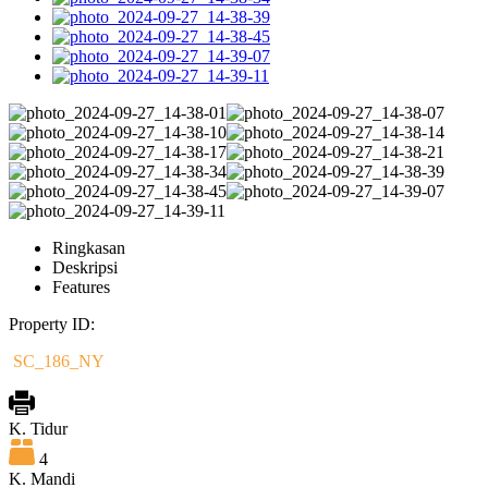
Ringkasan
Deskripsi
Features
Property ID:
SC_186_NY
K. Tidur
4
K. Mandi