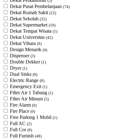
Dekat Perkantoran
(3)
Dekat Pusat Pembelanjaan
(74)
Dekat Rumah Sakit
(22)
Dekat Sekolah
(32)
Dekat Supermarket
(10)
Dekat Tempat Wisata
(1)
Dekat Universitas
(42)
Dekat Vihara
(9)
Design Menarik
(4)
Dispenser
(3)
Double Dekker
(1)
Dryer
(1)
Dual Sinks
(0)
Electric Range
(0)
Emergency Exit
(1)
Filter Air 1 Tabung
(1)
Filter Air Minum
(5)
Fire Alarm
(0)
Fire Place
(0)
Free Parking 1 Mobil
(1)
Full AC
(2)
Full Cor
(6)
Full Furnish
(48)