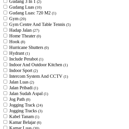
Gudang 3 In 1
(2)
Gudang Luas
(10)
Gudang Luas: 720 M2
(1)
Gym
(20)
Gym Centre And Table Tennis
(5)
Hadap Jalan
(27)
Home Theater
(0)
Hook
(8)
Hurricane Shutters
(0)
Hydrant
(1)
Include Perabot
(1)
Indoor And Outdoor Kitchen
(1)
Indoor Sport
(2)
Intercom System And CCTV
(1)
Jalan Luas
(2)
Jalan Pribadi
(1)
Jalan Sudah Aspal
(1)
Jog Path
(0)
Jogging Track
(24)
Jogging Tracks
(3)
Kabel Tanam
(1)
Kamar Belajar
(6)
Kamar Luas
(30)