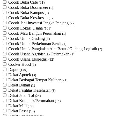
Cocok Buka Cafe
(11)
Cocok Buka Doorsmeer
(1)
Cocok Buka Kampus
(3)
Cocok Buka Kos-kosan
(6)
Cocok Jadi Investasi Jangka Panjang
(2)
Cocok Lokasi Usaha
(101)
Cocok Mau Bangun Perumahan
(1)
Cocok Untuk Gudang
(1)
Cocok Untuk Perkebunan Sawit
(1)
Cocok Untuk ​Pangkalan Alat Berat / Gudang Logistik
(2)
Cocok Usaha Agribisnis / Peternakan
(1)
Cocok Usaha Ekspedisi
(12)
Cooker Hood
(1)
Dapur
(149)
Dekat Apotek
(3)
Dekat Berbagai Tempat Kuliner
(21)
Dekat Danau
(1)
Dekat Fasilitas Kesehatan
(8)
Dekat Jalan Tol
(24)
Dekat Komplek/Perumahan
(15)
Dekat Mall
(59)
Dekat Pasar
(15)