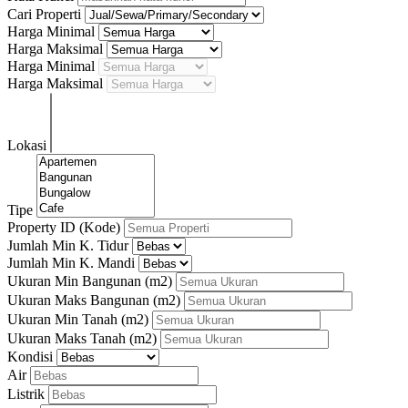
Cari Properti
Harga Minimal
Harga Maksimal
Harga Minimal
Harga Maksimal
Lokasi
Tipe
Property ID (Kode)
Jumlah Min K. Tidur
Jumlah Min K. Mandi
Ukuran Min Bangunan
(m2)
Ukuran Maks Bangunan
(m2)
Ukuran Min Tanah
(m2)
Ukuran Maks Tanah
(m2)
Kondisi
Air
Listrik