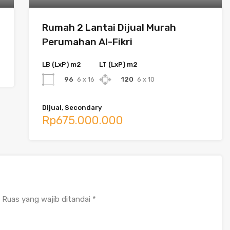
Rumah 2 Lantai Dijual Murah
Perumahan Al-Fikri
LB (LxP) m2
LT (LxP) m2
96
6 x 16
120
6 x 10
Dijual, Secondary
Rp675.000.000
Ruas yang wajib ditandai
*