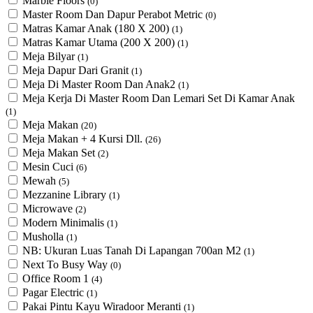
Marble Floors
(0)
Master Room Dan Dapur Perabot Metric
(0)
Matras Kamar Anak (180 X 200)
(1)
Matras Kamar Utama (200 X 200)
(1)
Meja Bilyar
(1)
Meja Dapur Dari Granit
(1)
Meja Di Master Room Dan Anak2
(1)
Meja Kerja Di Master Room Dan Lemari Set Di Kamar Anak
(1)
Meja Makan
(20)
Meja Makan + 4 Kursi Dll.
(26)
Meja Makan Set
(2)
Mesin Cuci
(6)
Mewah
(5)
Mezzanine Library
(1)
Microwave
(2)
Modern Minimalis
(1)
Musholla
(1)
NB: Ukuran Luas Tanah Di Lapangan 700an M2
(1)
Next To Busy Way
(0)
Office Room 1
(4)
Pagar Electric
(1)
Pakai Pintu Kayu Wiradoor Meranti
(1)