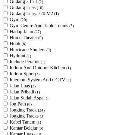
Gudang 3 In 1
(2)
Gudang Luas
(10)
Gudang Luas: 720 M2
(1)
Gym
(20)
Gym Centre And Table Tennis
(5)
Hadap Jalan
(27)
Home Theater
(0)
Hook
(8)
Hurricane Shutters
(0)
Hydrant
(1)
Include Perabot
(1)
Indoor And Outdoor Kitchen
(1)
Indoor Sport
(2)
Intercom System And CCTV
(1)
Jalan Luas
(2)
Jalan Pribadi
(1)
Jalan Sudah Aspal
(1)
Jog Path
(0)
Jogging Track
(24)
Jogging Tracks
(3)
Kabel Tanam
(1)
Kamar Belajar
(6)
Kamar Luas
(30)