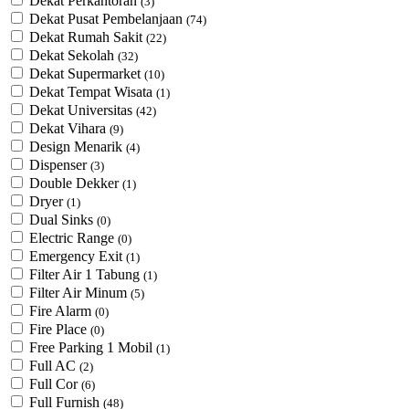
Dekat Perkantoran
(3)
Dekat Pusat Pembelanjaan
(74)
Dekat Rumah Sakit
(22)
Dekat Sekolah
(32)
Dekat Supermarket
(10)
Dekat Tempat Wisata
(1)
Dekat Universitas
(42)
Dekat Vihara
(9)
Design Menarik
(4)
Dispenser
(3)
Double Dekker
(1)
Dryer
(1)
Dual Sinks
(0)
Electric Range
(0)
Emergency Exit
(1)
Filter Air 1 Tabung
(1)
Filter Air Minum
(5)
Fire Alarm
(0)
Fire Place
(0)
Free Parking 1 Mobil
(1)
Full AC
(2)
Full Cor
(6)
Full Furnish
(48)