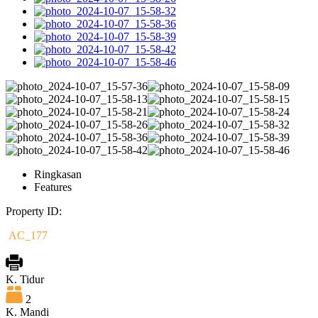
Ringkasan
Features
Property ID:
AC_177
K. Tidur
2
K. Mandi