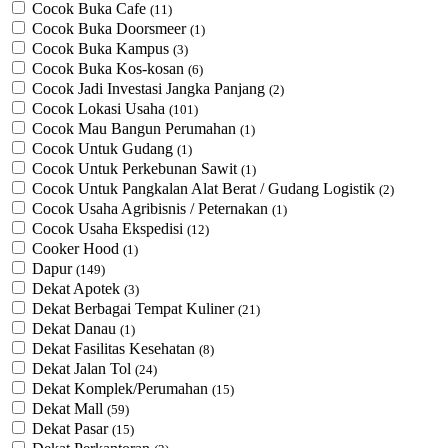
Cocok Buka Cafe
(11)
Cocok Buka Doorsmeer
(1)
Cocok Buka Kampus
(3)
Cocok Buka Kos-kosan
(6)
Cocok Jadi Investasi Jangka Panjang
(2)
Cocok Lokasi Usaha
(101)
Cocok Mau Bangun Perumahan
(1)
Cocok Untuk Gudang
(1)
Cocok Untuk Perkebunan Sawit
(1)
Cocok Untuk ​Pangkalan Alat Berat / Gudang Logistik
(2)
Cocok Usaha Agribisnis / Peternakan
(1)
Cocok Usaha Ekspedisi
(12)
Cooker Hood
(1)
Dapur
(149)
Dekat Apotek
(3)
Dekat Berbagai Tempat Kuliner
(21)
Dekat Danau
(1)
Dekat Fasilitas Kesehatan
(8)
Dekat Jalan Tol
(24)
Dekat Komplek/Perumahan
(15)
Dekat Mall
(59)
Dekat Pasar
(15)