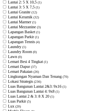
Lantai 2: 5 X 10,5
(1)
Lantai 3: 5 X 7,5
(1)
Lantai Granite
(12)
Lantai Keramik
(32)
Lantai Marmer
(1)
Lantai Mezzanine
(3)
Lapangan Basket
(1)
Lapangan Parkir
(1)
Lapangan Tennis
(4)
Laundry
(1)
Laundry Room
(0)
Lawn
(0)
Lemari Besi 4 Tingkat
(1)
Lemari Dapur
(37)
Lemari Pakaian
(26)
Lingkungan Nyaman Dan Tenang
(70)
Lokasi Strategis
(236)
Luas Bangunan Lantai 2&3: 9x16
(1)
Luas Bangunan Lantai 4: 9x8
(1)
Luas Lantai 2 & 3: 8 X 20
(1)
Luas Parkir
(5)
Lux
(20)