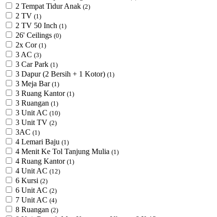
2 Tempat Tidur Anak
(2)
2 TV
(1)
2 TV 50 Inch
(1)
26' Ceilings
(0)
2x Cor
(1)
3 AC
(3)
3 Car Park
(1)
3 Dapur (2 Bersih + 1 Kotor)
(1)
3 Meja Bar
(1)
3 Ruang Kantor
(1)
3 Ruangan
(1)
3 Unit AC
(10)
3 Unit TV
(2)
3AC
(1)
4 Lemari Baju
(1)
4 Menit Ke Tol Tanjung Mulia
(1)
4 Ruang Kantor
(1)
4 Unit AC
(12)
6 Kursi
(2)
6 Unit AC
(2)
7 Unit AC
(4)
8 Ruangan
(2)