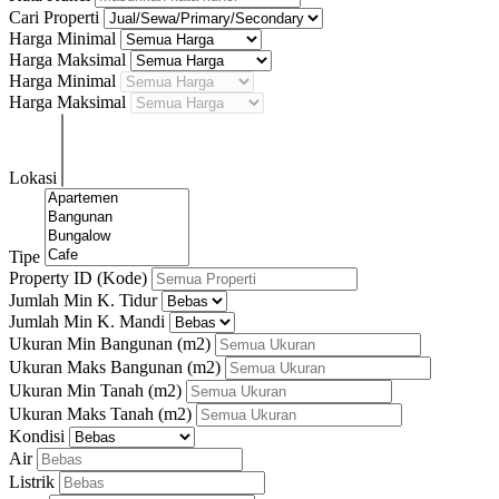
Cari Properti
Harga Minimal
Harga Maksimal
Harga Minimal
Harga Maksimal
Lokasi
Tipe
Property ID (Kode)
Jumlah Min K. Tidur
Jumlah Min K. Mandi
Ukuran Min Bangunan
(m2)
Ukuran Maks Bangunan
(m2)
Ukuran Min Tanah
(m2)
Ukuran Maks Tanah
(m2)
Kondisi
Air
Listrik