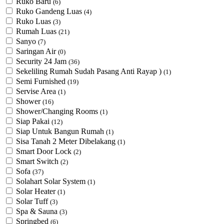
Ruko Baru
(6)
Ruko Gandeng Luas
(4)
Ruko Luas
(3)
Rumah Luas
(21)
Sanyo
(7)
Saringan Air
(0)
Security 24 Jam
(36)
Sekeliling Rumah Sudah Pasang Anti Rayap )
(1)
Semi Furnished
(19)
Servise Area
(1)
Shower
(16)
Shower/Changing Rooms
(1)
Siap Pakai
(12)
Siap Untuk Bangun Rumah
(1)
Sisa Tanah 2 Meter Dibelakang
(1)
Smart Door Lock
(2)
Smart Switch
(2)
Sofa
(37)
Solahart Solar System
(1)
Solar Heater
(1)
Solar Tuff
(3)
Spa & Sauna
(3)
Springbed
(6)