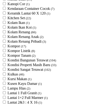
Kanopi Cor
(1)
Kendaraan Container Cocok
(7)
Keramik Lantai 60 X 120
(1)
Kitchen Set
(22)
Kolam Ikan
(1)
Kolam Ikan Koi
(1)
Kolam Renang
(66)
Kolam Renang Anak
(2)
Kolam Renang Pribadi
(3)
Kompor
(17)
Kompor Listrik
(8)
Kompor Tanam
(2)
Kondisi Bangunan Terawat
(104)
Kondisi Properti Masih Baru
(33)
Kondisi Sangat Terawat
(102)
Kulkas
(46)
Kursi Makan
(1)
Kusen Kayu Damar
(1)
Lampu Hias
(2)
Lantai 1 Full Granit
(1)
Lantai 1+2 Full Marmer
(1)
Lantai 2&3 : 4 X 16
(1)