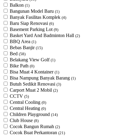
Balkon
(1)
Bangunan Model Baru
(1)
Banyak Fasilitas Komplek
(4)
Baru Siap Renovasi
(6)
Basement Parking Lot
(9)
Basket Yard And Badminton Hall
(2)
BBQ Area
(1)
Bebas Banjir
(15)
Bed
(58)
Belakang View Golf
(1)
Bike Path
(0)
Bisa Muat 4 Kontainer
(1)
Bisa Nampung Banyak Barang
(1)
Butuh Sedikit Renovasi
(3)
Carport Muat 2 Mobil
(2)
CCTV
(5)
Central Cooling
(0)
Central Heating
(0)
Children Playground
(14)
Club House
(8)
Cocok Bangun Rumah
(2)
Cocok Buat Perkantoran
(21)