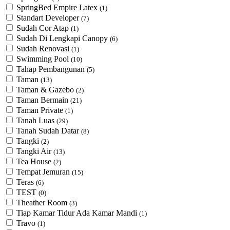
SpringBed Empire Latex
(1)
Standart Developer
(7)
Sudah Cor Atap
(1)
Sudah Di Lengkapi Canopy
(6)
Sudah Renovasi
(1)
Swimming Pool
(10)
Tahap Pembangunan
(5)
Taman
(13)
Taman & Gazebo
(2)
Taman Bermain
(21)
Taman Private
(1)
Tanah Luas
(29)
Tanah Sudah Datar
(8)
Tangki
(2)
Tangki Air
(13)
Tea House
(2)
Tempat Jemuran
(15)
Teras
(6)
TEST
(0)
Theather Room
(3)
Tiap Kamar Tidur Ada Kamar Mandi
(1)
Travo
(1)