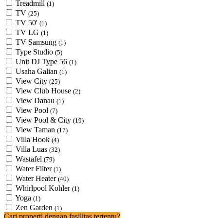
Treadmill
(1)
TV
(25)
TV 50'
(1)
TV LG
(1)
TV Samsung
(1)
Type Studio
(5)
Unit DJ Type 56
(1)
Usaha Galian
(1)
View City
(25)
View Club House
(2)
View Danau
(1)
View Pool
(7)
View Pool & City
(19)
View Taman
(17)
Villa Hook
(4)
Villa Luas
(32)
Wastafel
(79)
Water Filter
(1)
Water Heater
(40)
Whirlpool Kohler
(1)
Yoga
(1)
Zen Garden
(1)
Cari properti dengan fasilitas tertentu?