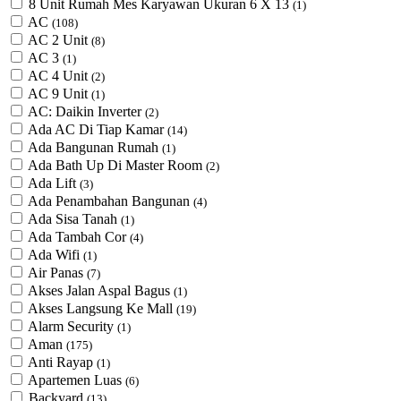
8 Unit Rumah Mes Karyawan Ukuran 6 X 13
(1)
AC
(108)
AC 2 Unit
(8)
AC 3
(1)
AC 4 Unit
(2)
AC 9 Unit
(1)
AC: Daikin Inverter
(2)
Ada AC Di Tiap Kamar
(14)
Ada Bangunan Rumah
(1)
Ada Bath Up Di Master Room
(2)
Ada Lift
(3)
Ada Penambahan Bangunan
(4)
Ada Sisa Tanah
(1)
Ada Tambah Cor
(4)
Ada Wifi
(1)
Air Panas
(7)
Akses Jalan Aspal Bagus
(1)
Akses Langsung Ke Mall
(19)
Alarm Security
(1)
Aman
(175)
Anti Rayap
(1)
Apartemen Luas
(6)
Backyard
(13)