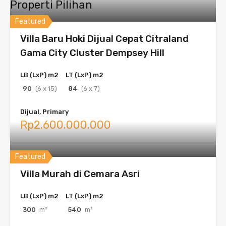
Properti Pilihan
Featured
Villa Baru Hoki Dijual Cepat Citraland
Gama City Cluster Dempsey Hill
LB (LxP) m2
LT (LxP) m2
90
(6 x 15)
84
(6 x 7)
Dijual, Primary
Rp2.600.000.000
Featured
Villa Murah di Cemara Asri
LB (LxP) m2
LT (LxP) m2
300
m²
540
m²