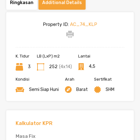
Ringkasan
Additional Details
Property ID:
AC_74_KLP
K. Tidur
LB (LxP) m2
Lantai
4,5
3
252
(4x14)
Kondisi
Arah
Sertifikat
Semi Siap Huni
Barat
SHM
Kalkulator KPR
Masa Fix