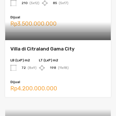
210
(5x12)
85
(5x17)
Dijual
Rp3.500.000.000
Villa di Citraland Gama City
LB (LxP) m2
LT (LxP) m2
72
(8x9)
198
(11x18)
Dijual
Rp4.200.000.000