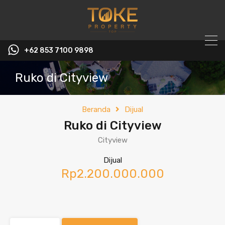
+62 853 7100 9898‬
Ruko di Cityview
Beranda
Dijual
Ruko di Cityview
Cityview
Dijual
Rp2.200.000.000