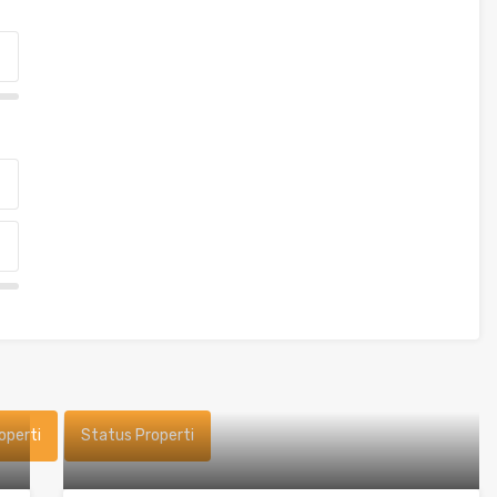
operti
Status Properti