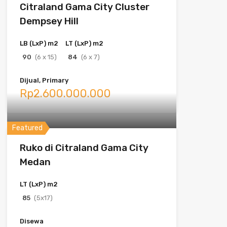
Citraland Gama City Cluster
Dempsey Hill
LB (LxP) m2
LT (LxP) m2
90
(6 x 15)
84
(6 x 7)
Dijual, Primary
Rp2.600.000.000
Featured
Ruko di Citraland Gama City
Medan
LT (LxP) m2
85
(5x17)
Disewa