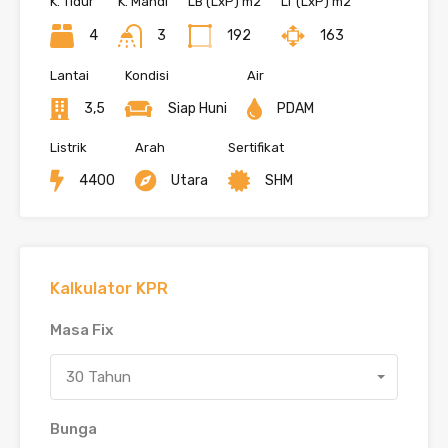
K. Tidur
K. Mandi
LB (LxP) m2
LT (LxP) m2
4
3
192
163
Lantai
Kondisi
Air
3,5
Siap Huni
PDAM
Listrik
Arah
Sertifikat
4400
Utara
SHM
Kalkulator KPR
Masa Fix
30 Tahun
Bunga