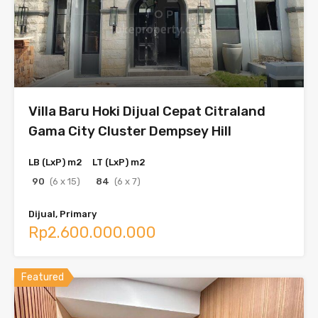
Villa Baru Hoki Dijual Cepat Citraland
Gama City Cluster Dempsey Hill
LB (LxP) m2
LT (LxP) m2
90
(6 x 15)
84
(6 x 7)
Dijual, Primary
Rp2.600.000.000
Featured