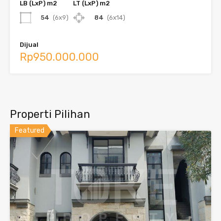
LB (LxP) m2
LT (LxP) m2
54
(6x9)
84
(6x14)
Dijual
Rp950.000.000
Properti Pilihan
Featured