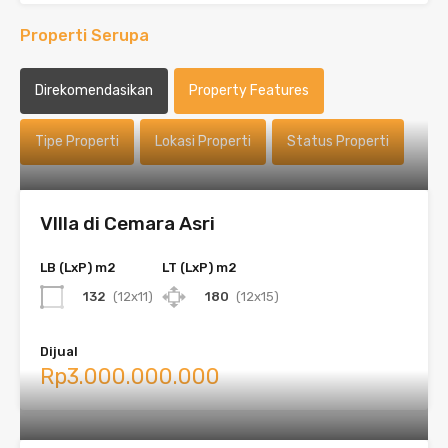
Properti Serupa
Direkomendasikan
Property Features
Tipe Properti
Lokasi Properti
Status Properti
VIlla di Cemara Asri
LB (LxP) m2
LT (LxP) m2
132
(12x11)
180
(12x15)
Dijual
Rp3.000.000.000