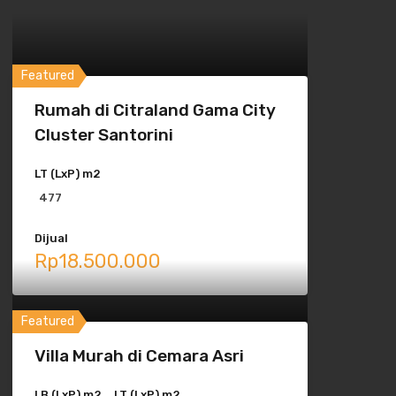
Properti Pilihan
Featured
Rumah di Citraland Gama City
Cluster Santorini
LT (LxP) m2
477
Dijual
Rp18.500.000
Featured
Villa Murah di Cemara Asri
LB (LxP) m2
LT (LxP) m2