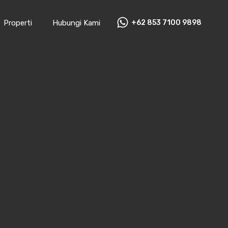
Properti
Hubungi Kami
+62 853 7100 9898‬
Disewa
Rp25.000.000 per tahun