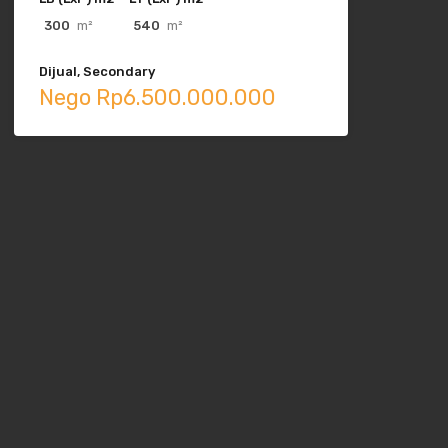
300
m²
540
m²
Dijual, Secondary
Nego Rp6.500.000.000