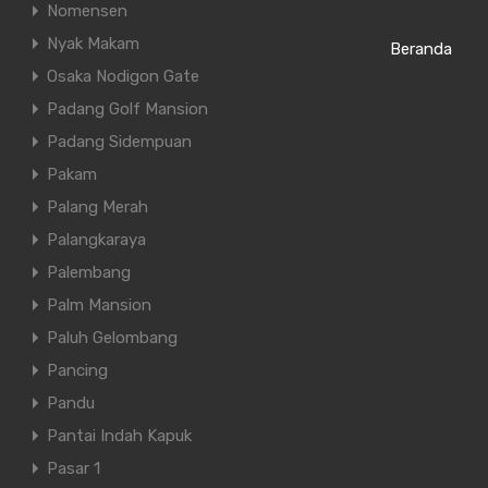
Nomensen
Nyak Makam
Beranda
Osaka Nodigon Gate
Padang Golf Mansion
Padang Sidempuan
Pakam
brik Tenun Indah
Palang Merah
Palangkaraya
Palembang
Palm Mansion
Paluh Gelombang
Pancing
Pandu
un Indah
Pantai Indah Kapuk
Pasar 1