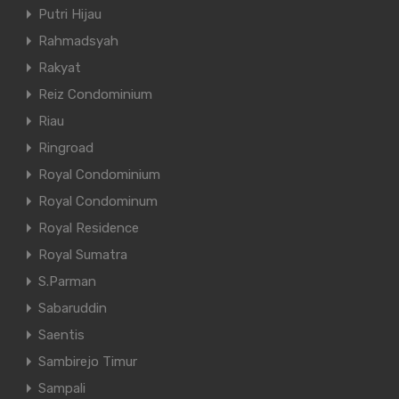
Putri Hijau
Rahmadsyah
Rakyat
Reiz Condominium
Riau
Ringroad
Royal Condominium
Royal Condominum
Royal Residence
si Properti
Status Properti
Royal Sumatra
S.Parman
Apartemen di Podomoro
Sabaruddin
Saentis
Disewa
Sambirejo Timur
Rp110.000.000 per tahun
Sampali