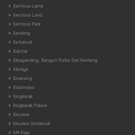
Sentosa Lama
Sentosa Land
Sentosa Park
Serdang
Setiabudi
Email
*
Siantar
Sibaganding, Bangun Purba Deli Serdang
Sibolga
Sicanang
Sidomulyo
Singkarak
Singkarak Palace
Skyview
pada peramban ini untuk komentar saya berikutnya.
Skyview Setiabudi
SM Raja