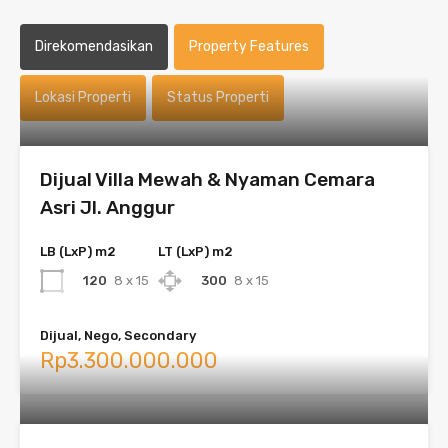
Direkomendasikan
Property Features
Lokasi Properti
Status Properti
Dijual Villa Mewah & Nyaman Cemara
Asri Jl. Anggur
LB (LxP) m2
LT (LxP) m2
120
8 x 15
300
8 x 15
Dijual, Nego, Secondary
Rp3.300.000.000