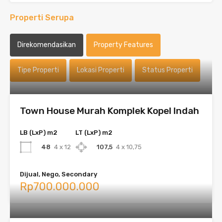
Properti Serupa
Direkomendasikan
Property Features
Tipe Properti
Lokasi Properti
Status Properti
Town House Murah Komplek Kopel Indah
LB (LxP) m2
LT (LxP) m2
48
4 x 12
107,5
4 x 10,75
Dijual, Nego, Secondary
Rp700.000.000