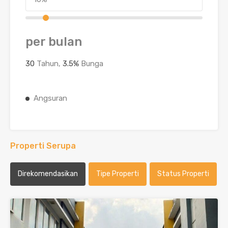
per bulan
30
Tahun,
3.5
%
Bunga
Angsuran
Properti Serupa
Direkomendasikan
Tipe Properti
Status Properti