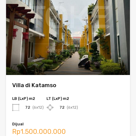
Villa di Katamso
LB (LxP) m2
LT (LxP) m2
72
(6x12)
72
(6x12)
Dijual
Rp1.500.000.000