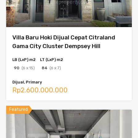
Villa Baru Hoki Dijual Cepat Citraland
Gama City Cluster Dempsey Hill
LB (LxP) m2
LT (LxP) m2
90
(6 x 15)
84
(6 x 7)
Dijual, Primary
Rp2.600.000.000
Featured